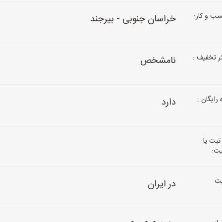
ب و کار:
خراسان جنوبی - بیرجند
 تخفیف :
نامشخص
رایگان :
دارد
ثبت یا
یت:
ت
در ایران