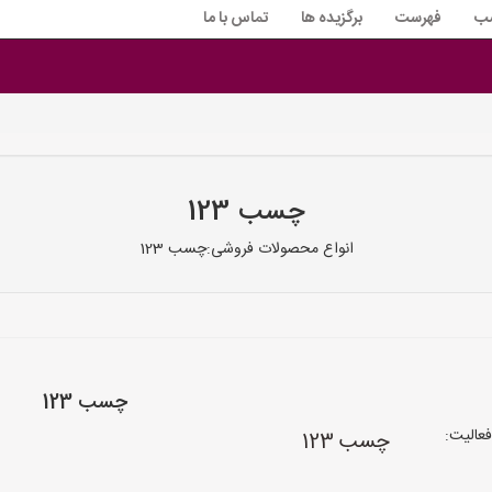
سب
فهرست
برگزیده ها
تماس با ما
چسب 123
انواع محصولات فروشی:چسب 123
چسب 123
عالیت:
چسب 123