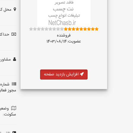
محل کس
حداکثر
فروشنده
عضویت:1403/08/14
مشاوره 
افزایش بازدید صفحه
شماره 
مجوز فعال
وضعی
سکونت: