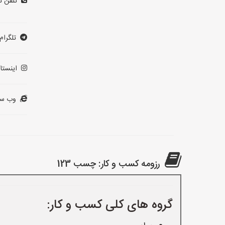
تلفن ت
تلگرام:
اینستاگ
وب سا
رزومه کسب و کار: چسب 123
گروه های کلی کسب و کار: