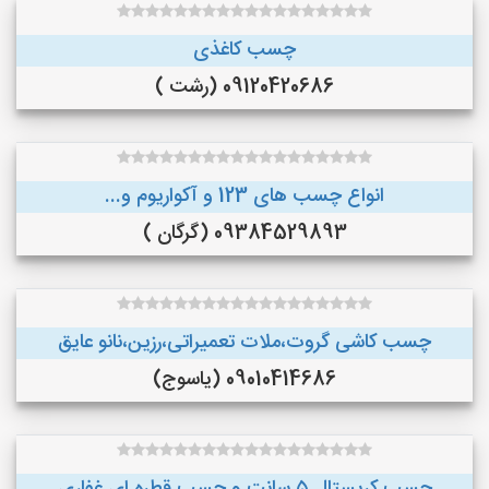
چسب کاغذی
09120420686 (رشت )
انواع چسب های 123 و آکواریوم و...
09384529893 (گرگان )
چسب کاشی گروت،ملات تعمیراتی،رزین،نانو عایق
09010414686 (یاسوج)