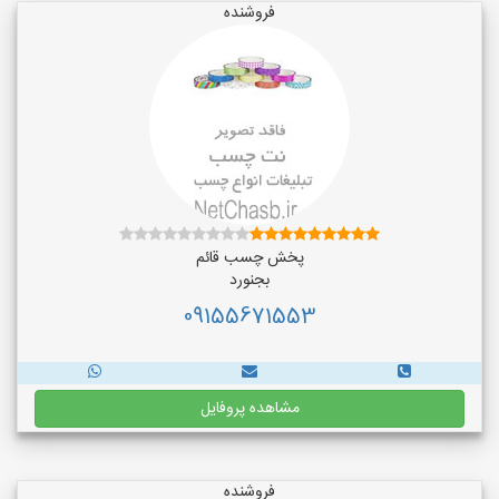
فروشنده
پخش چسب قائم
بجنورد
09155671553
مشاهده پروفایل
فروشنده