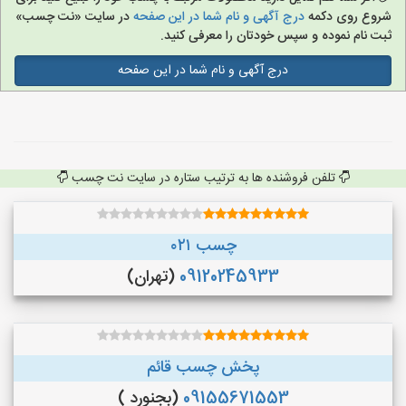
شروع روی دکمه
درج آگهی و نام شما در این صفحه
در سایت «نت چسب»
ثبت نام نموده و سپس خودتان را معرفی کنید.
درج آگهی و نام شما در این صفحه
تلفن فروشنده ها به ترتیب ستاره در سایت نت چسب
چسب ۰۲۱
09120245933
(تهران)
پخش چسب قائم
09155671553
(بجنورد )