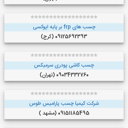
چسب های frp بر پایه اپوکسی
09125692393 (کرج)
چسب کاشی پودری سرمیکس
09034332760 (تهران)
شرکت کیمیا چسب پارامیس طوس
09151185495 (مشهد )