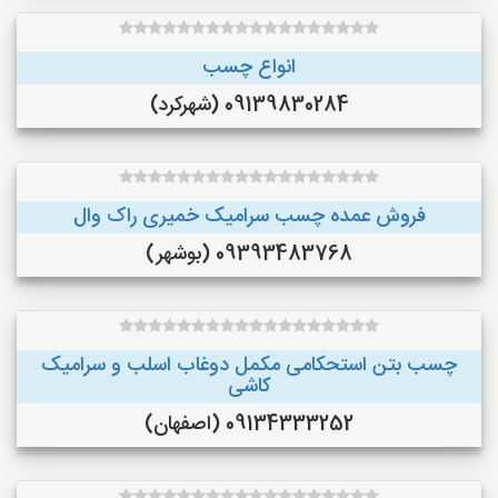
انواع چسب
09139830284 (شهرکرد)
فروش عمده چسب سرامیک خمیری راک وال
09393483768 (بوشهر)
چسب بتن استحکامی مکمل دوغاب اسلب و سرامیک
کاشی
09134333252 (اصفهان)