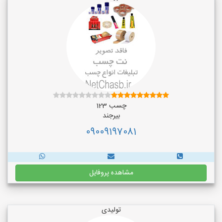
چسب 123
بیرجند
09009197081
مشاهده پروفایل
تولیدی