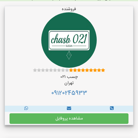
فروشنده
چسب ۰۲۱
تهران
09120245933
مشاهده پروفایل