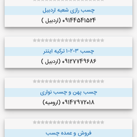
چسب رازی شعبه اردبیل
09144541524 (اردبیل )
چسب ۳-۲-۱ ترکیه اینتر
09127749686 (اردبیل )
چسب پهن و چسب نواری
09147972018 (ارومیه)
فروش و عمده چسب