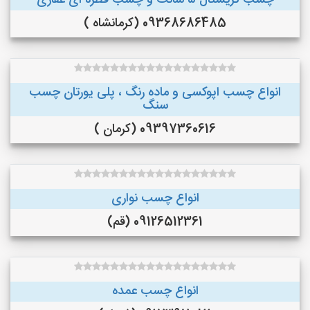
چسب کریستال ۵ سانت و چسب قطره ای غفاری
09368686485 (کرمانشاه )
انواع چسب اپوکسی و ماده رنگ ، پلی یورتان چسب
سنگ
09397360616 (کرمان )
انواع چسب نواری
09126512361 (قم)
انواع چسب عمده