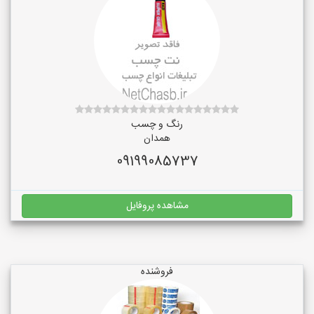
رنگ و چسب
همدان
09199085737
مشاهده پروفایل
فروشنده