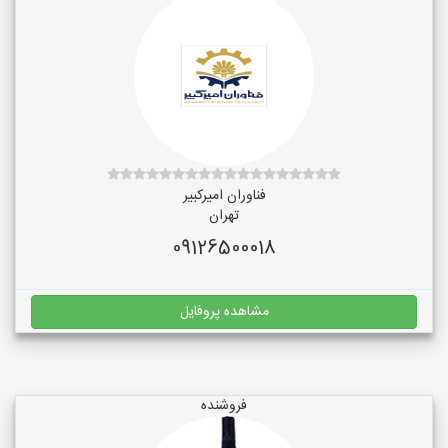
فناوران امیرکبیر
تهران
09126500018
مشاهده پروفایل
فروشنده