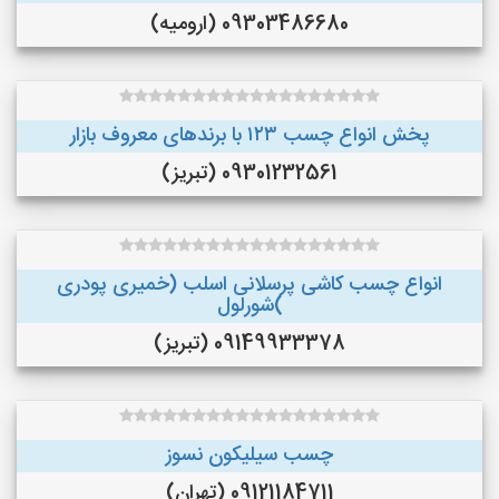
09303486680 (ارومیه)
پخش انواع چسب ۱۲۳ با برندهای معروف بازار
09301232561 (تبریز)
انواع چسب کاشی پرسلانی اسلب (خمیری پودری
)شورلول
09149933378 (تبریز)
چسب سیلیکون نسوز
09121184711 (تهران)