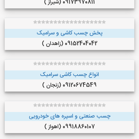
09173970811 (شیراز )
پخش چسب کاشی و سرامیک
09152404042 (زاهدان )
انواع چسب کاشی سرامیک
09120674549 (زنجان )
چسب صنعتی و اسپره های خودرویی
09918860107 (اهواز )