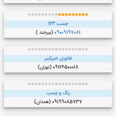
چسب 123
09009197081
(بیرجند )
فناوران امیرکبیر
09126500018 (تهران)
رنگ و چسب
09199085737 (همدان)