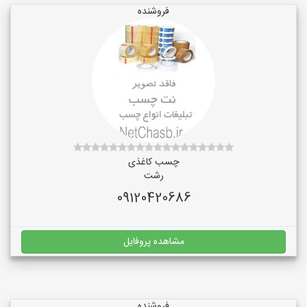
فروشنده
چسب کاغذی
رشت
09120420686
مشاهده پروفایل
فروشنده