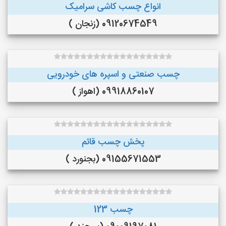
انواع چسب کاشی سرامیک
09120674549 (زنجان )
چسب صنعتی و اسپره های خودرویی
09918860107 (اهواز )
پخش چسب قائم
09155671553 (بجنورد )
چسب 123