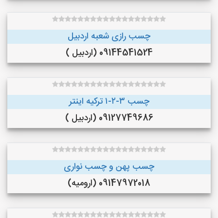
چسب رازی شعبه اردبیل
09144541524 (اردبیل )
چسب ۳-۲-۱ ترکیه اینتر
09127749686 (اردبیل )
چسب پهن و چسب نواری
09147972018 (ارومیه)