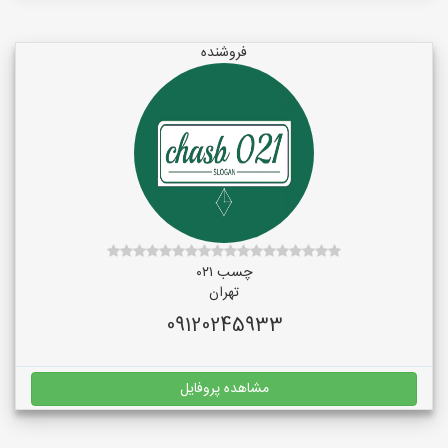
فروشنده
چسب ۰۲۱
تهران
09120245933
مشاهده پروفایل