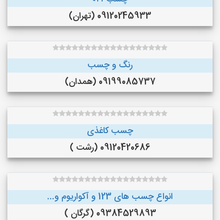
09120245933 (تهران)
رنگ و چسب
09199085737 (همدان)
چسب کاغذی
09120420686 (رشت )
انواع چسب های 123 و آکواریوم و...
09384529893 (گرگان )