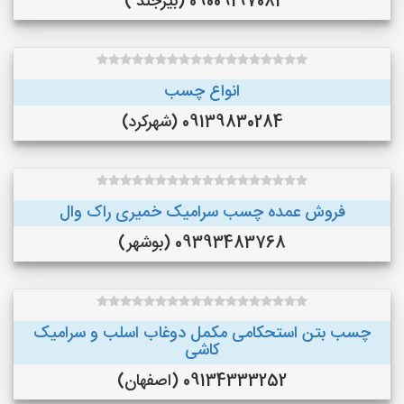
09009197081 (بیرجند )
انواع چسب
09139830284 (شهرکرد)
فروش عمده چسب سرامیک خمیری راک وال
09393483768 (بوشهر)
چسب بتن استحکامی مکمل دوغاب اسلب و سرامیک
کاشی
09134333252 (اصفهان)