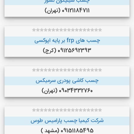
چسب سیلیکون نسوز
09121184711 (تهران)
چسب های frp بر پایه اپوکسی
09125692393 (کرج)
چسب کاشی پودری سرمیکس
09034332760 (تهران)
شرکت کیمیا چسب پارامیس طوس
09151185495 (مشهد )