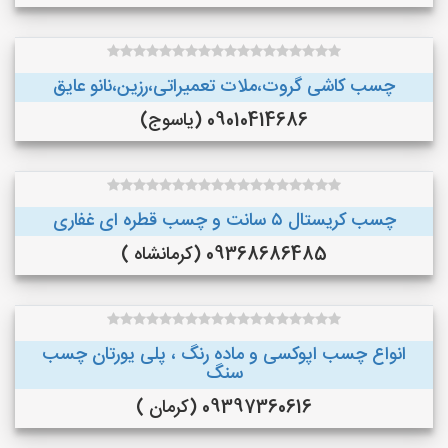
چسب کاشی گروت،ملات تعمیراتی،رزین،نانو عایق
09010414686 (یاسوج)
چسب کریستال ۵ سانت و چسب قطره ای غفاری
09368686485 (کرمانشاه )
انواع چسب اپوکسی و ماده رنگ ، پلی یورتان چسب
سنگ
09397360616 (کرمان )