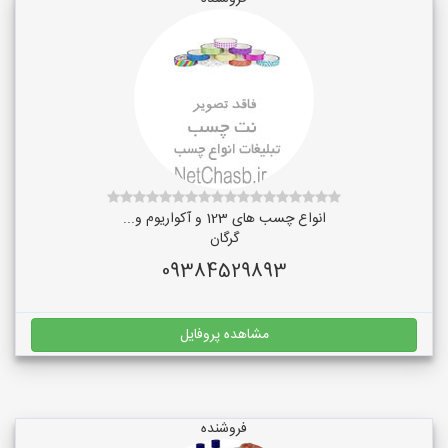
انواع چسب های 123 و آکواریوم و...
گرگان
09384529893
مشاهده پروفایل
فروشنده