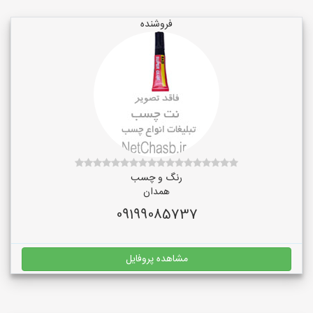
فروشنده
رنگ و چسب
همدان
09199085737
مشاهده پروفایل