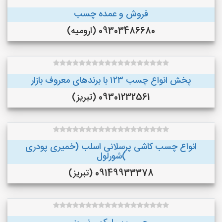
فروش و عمده چسب
09303486680 (ارومیه)
پخش انواع چسب ۱۲۳ با برندهای معروف بازار
09301232561 (تبریز)
انواع چسب کاشی پرسلانی اسلب (خمیری پودری
)شورلول
09149933378 (تبریز)