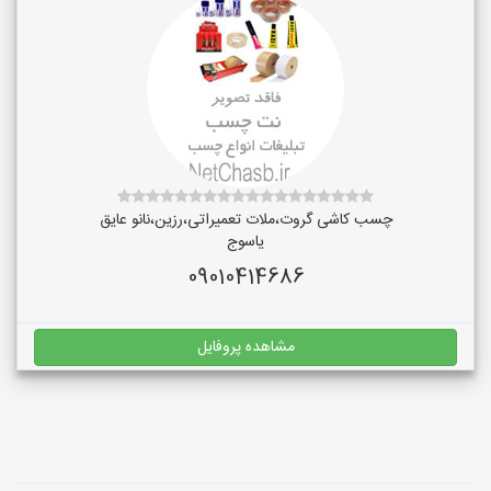
چسب کاشی گروت،ملات تعمیراتی،رزین،نانو عایق
یاسوج
09010414686
مشاهده پروفایل