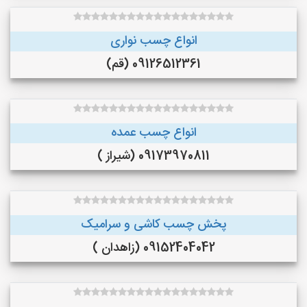
انواع چسب نواری
09126512361 (قم)
انواع چسب عمده
09173970811 (شیراز )
پخش چسب کاشی و سرامیک
09152404042 (زاهدان )