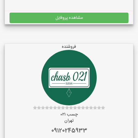
مشاهده پروفایل
فروشنده
چسب ۰۲۱
تهران
09120245933