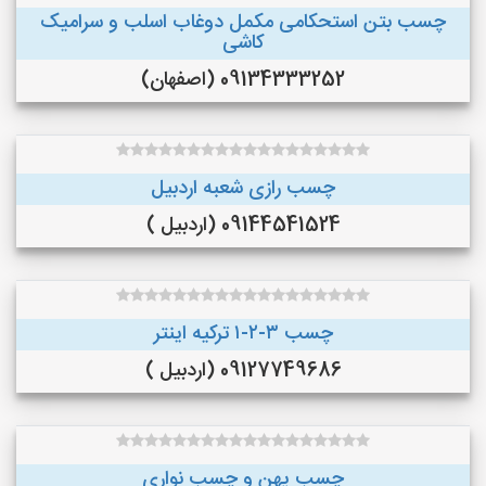
چسب بتن استحکامی مکمل دوغاب اسلب و سرامیک
کاشی
09134333252 (اصفهان)
چسب رازی شعبه اردبیل
09144541524 (اردبیل )
چسب ۳-۲-۱ ترکیه اینتر
09127749686 (اردبیل )
چسب پهن و چسب نواری