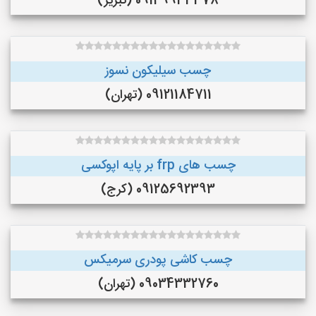
09149933378 (تبریز)
چسب سیلیکون نسوز
09121184711 (تهران)
چسب های frp بر پایه اپوکسی
09125692393 (کرج)
چسب کاشی پودری سرمیکس
09034332760 (تهران)