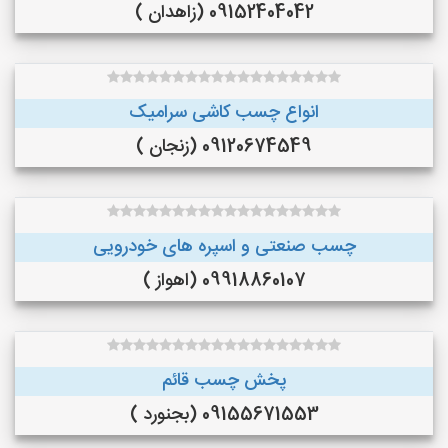
09152404042 (زاهدان )
انواع چسب کاشی سرامیک
09120674549 (زنجان )
چسب صنعتی و اسپره های خودرویی
09918860107 (اهواز )
پخش چسب قائم
09155671553 (بجنورد )