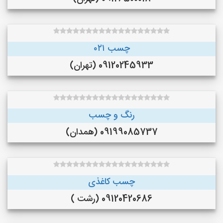
چسب ۰۲۱
09120245933 (تهران)
رنگ و چسب
09199085737 (همدان)
چسب کاغذی
09120420686 (رشت )