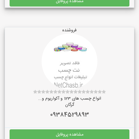
مشاهده پروفایل
فروشنده
انواع چسب های 123 و آکواریوم و...
گرگان
09384529893
مشاهده پروفایل