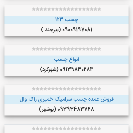
چسب 123
09009197081 (بیرجند )
انواع چسب
09139830284 (شهرکرد)
فروش عمده چسب سرامیک خمیری راک وال
09393483768 (بوشهر)