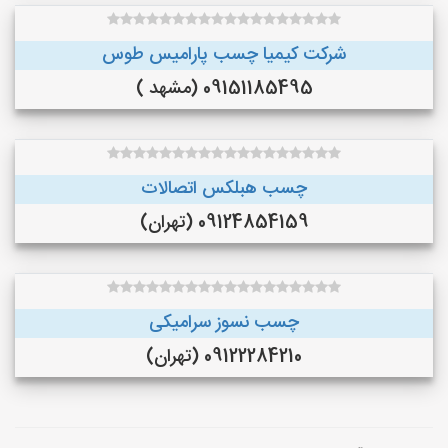
شرکت کیمیا چسب پارامیس طوس
09151185495 (مشهد )
چسب هبلکس اتصالات
09124854159 (تهران)
چسب نسوز سرامیکی
09122284210 (تهران)