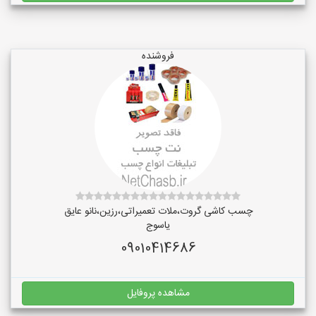
فروشنده
چسب کاشی گروت،ملات تعمیراتی،رزین،نانو عایق
یاسوج
09010414686
مشاهده پروفایل