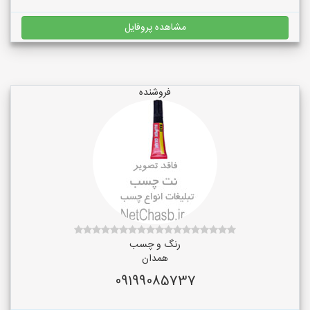
مشاهده پروفایل
فروشنده
رنگ و چسب
همدان
09199085737