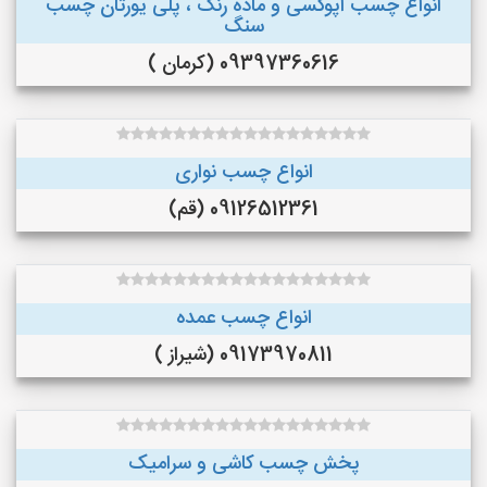
انواع چسب اپوکسی و ماده رنگ ، پلی یورتان چسب
سنگ
09397360616 (کرمان )
انواع چسب نواری
09126512361 (قم)
انواع چسب عمده
09173970811 (شیراز )
پخش چسب کاشی و سرامیک