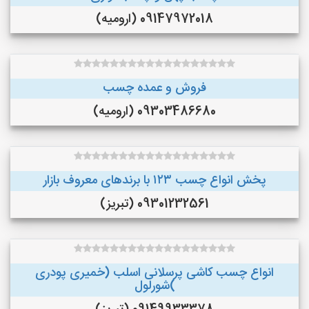
09147972018 (ارومیه)
فروش و عمده چسب
09303486680 (ارومیه)
پخش انواع چسب ۱۲۳ با برندهای معروف بازار
09301232561 (تبریز)
انواع چسب کاشی پرسلانی اسلب (خمیری پودری
)شورلول