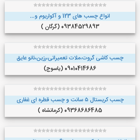
انواع چسب های 123 و آکواریوم و...
09384529893 (گرگان )
چسب کاشی گروت،ملات تعمیراتی،رزین،نانو عایق
09010414686 (یاسوج)
چسب کریستال ۵ سانت و چسب قطره ای غفاری
09368686485 (کرمانشاه )