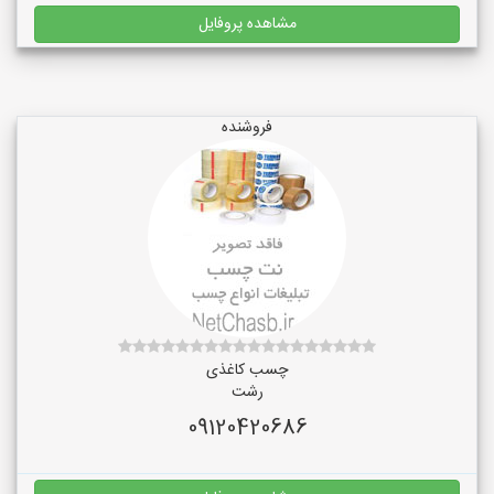
مشاهده پروفایل
فروشنده
چسب کاغذی
رشت
09120420686