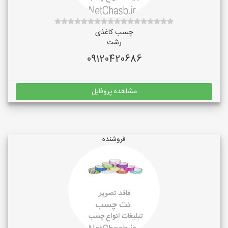
چسب کاغذی
رشت
09120420686
مشاهده پروفایل
فروشنده