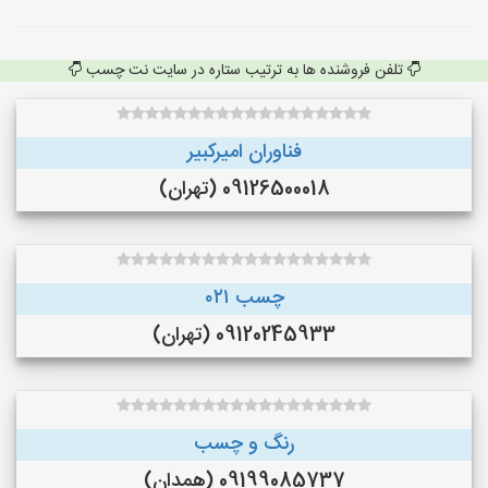
تلفن فروشنده ها به ترتیب ستاره در سایت نت چسب
فناوران امیرکبیر
09126500018 (تهران)
چسب ۰۲۱
09120245933 (تهران)
رنگ و چسب
09199085737 (همدان)