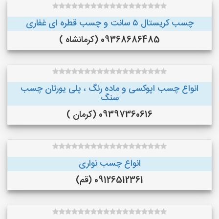
چسب کریستال ۵ سانت و چسب قطره ای غفاری
09368686485 (کرمانشاه )
انواع چسب اپوکسی و ماده رنگ ، پلی یورتان چسب
سنگ
09397360616 (کرمان )
انواع چسب نواری
09126512361 (قم)