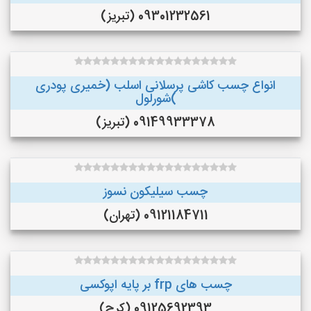
09301232561 (تبریز)
انواع چسب کاشی پرسلانی اسلب (خمیری پودری
)شورلول
09149933378 (تبریز)
چسب سیلیکون نسوز
09121184711 (تهران)
چسب های frp بر پایه اپوکسی
09125692393 (کرج)