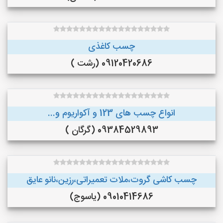
چسب کاغذی
09120420686 (رشت )
انواع چسب های 123 و آکواریوم و...
09384529893 (گرگان )
چسب کاشی گروت،ملات تعمیراتی،رزین،نانو عایق
09010414686 (یاسوج)