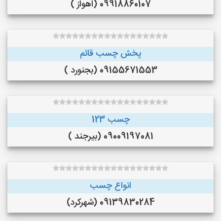
09918860107 (اهواز )
پخش چسب قائم
09155671553 (بجنورد )
چسب 123
09009197081 (بیرجند )
انواع چسب
09139830284 (شهرکرد)