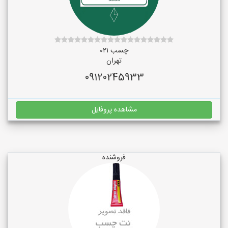
چسب ۰۲۱
تهران
09120245933
مشاهده پروفایل
فروشنده