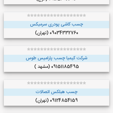
چسب کاشی پودری سرمیکس
09034332760 (تهران)
شرکت کیمیا چسب پارامیس طوس
09151185495 (مشهد )
چسب هبلکس اتصالات
09124854159 (تهران)