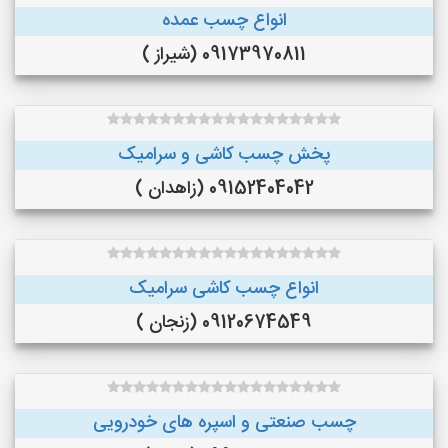
انواع چسب عمده
09173970811 (شیراز )
پخش چسب کاشی و سرامیک
09152404042 (زاهدان )
انواع چسب کاشی سرامیک
09120674549 (زنجان )
چسب صنعتی و اسپره های خودرویی