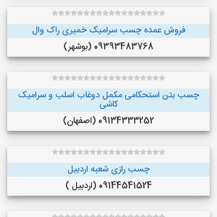
فروش عمده چسب سرامیک خمیری راک وال
09393483768 (بوشهر)
چسب بتن استحکامی مکمل دوغاب اسلب و سرامیک
کاشی
09134333252 (اصفهان)
چسب رازی شعبه اردبیل
09144541524 (اردبیل )