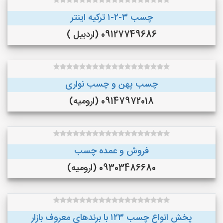
چسب ۳-۲-۱ ترکیه اینتر
09127749686 (اردبیل )
چسب پهن و چسب نواری
09147972018 (ارومیه)
فروش و عمده چسب
09303486680 (ارومیه)
پخش انواع چسب ۱۲۳ با برندهای معروف بازار