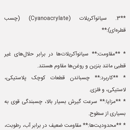
**3. سیانوآکریلات (Cyanoacrylate) (چسب
قطره‌ای):**
* **مقاومت:** سیانوآکریلات‌ها در برابر حلال‌های غیر
قطبی مانند بنزین و روغن‌ها مقاوم هستند.
* **کاربرد:** چسباندن قطعات کوچک پلاستیکی،
لاستیکی، و فلزی.
* **مزایا:** سرعت گیرش بسیار بالا، چسبندگی قوی به
بسیاری از سطوح.
* **محدودیت‌ها:** مقاومت ضعیف در برابر آب، رطوبت،