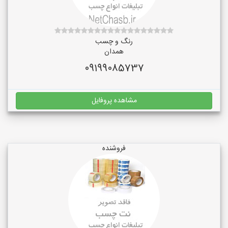
رنگ و چسب
همدان
09199085737
مشاهده پروفایل
فروشنده