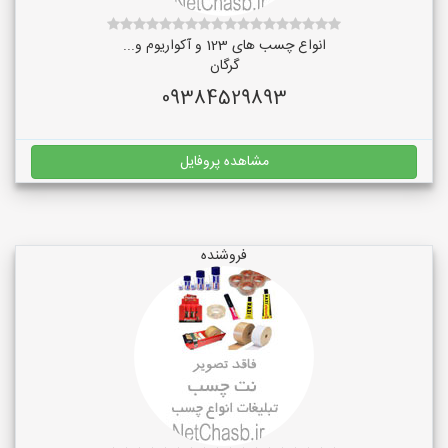
انواع چسب های 123 و آکواریوم و...
گرگان
09384529893
مشاهده پروفایل
فروشنده