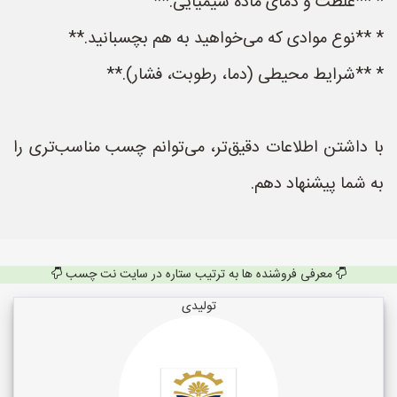
* **غلظت و دمای ماده شیمیایی.**
* **نوع موادی که می‌خواهید به هم بچسبانید.**
* **شرایط محیطی (دما، رطوبت، فشار).**
با داشتن اطلاعات دقیق‌تر، می‌توانم چسب مناسب‌تری را
به شما پیشنهاد دهم.
معرفی فروشنده ها به ترتیب ستاره در سایت نت چسب
تولیدی