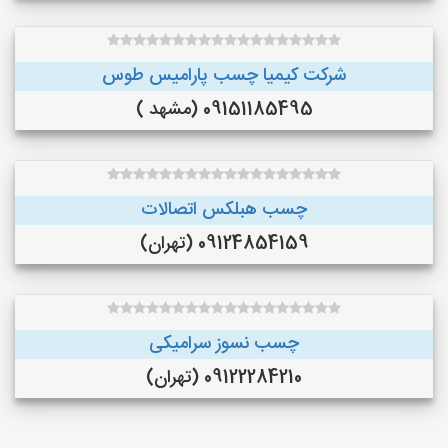
شرکت کیمیا چسب پارامیس طوس
09151185495 (مشهد )
چسب هبلکس اتصالات
09124854159 (تهران)
چسب نسوز سرامیکی
09122284210 (تهران)