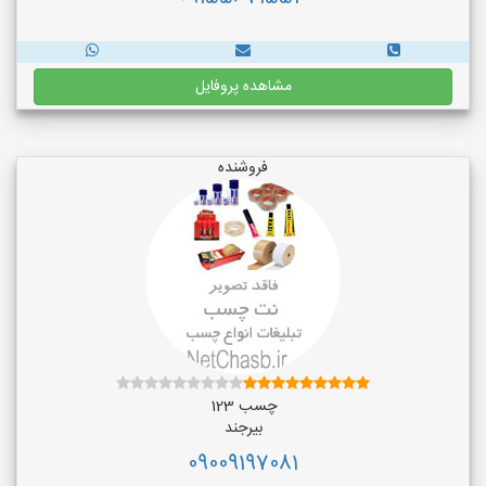
مشاهده پروفایل
فروشنده
چسب 123
بیرجند
09009197081