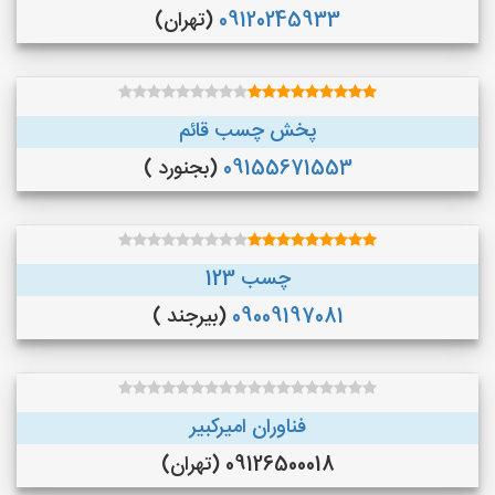
09120245933
(تهران)
پخش چسب قائم
09155671553
(بجنورد )
چسب 123
09009197081
(بیرجند )
فناوران امیرکبیر
09126500018 (تهران)