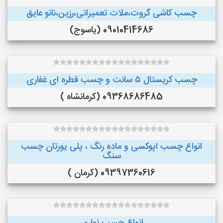
چسب کاشی گروت،ملات تعمیراتی،رزین،نانو عایق
09010414686 (یاسوج)
چسب کریستال ۵ سانت و چسب قطره ای غفاری
09368686485 (کرمانشاه )
انواع چسب اپوکسی و ماده رنگ ، پلی یورتان چسب
سنگ
09397360616 (کرمان )