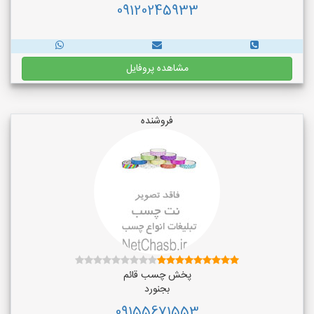
09120245933
مشاهده پروفایل
فروشنده
پخش چسب قائم
بجنورد
09155671553