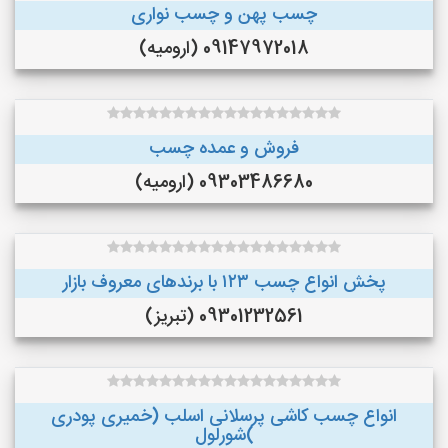
چسب پهن و چسب نواری
09147972018 (ارومیه)
فروش و عمده چسب
09303486680 (ارومیه)
پخش انواع چسب ۱۲۳ با برندهای معروف بازار
09301232561 (تبریز)
انواع چسب کاشی پرسلانی اسلب (خمیری پودری
)شورلول