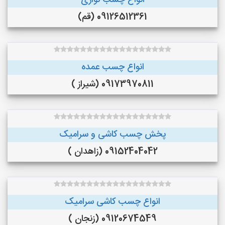
انواع چسب نواری
09126512361 (قم)
انواع چسب عمده
09173970811 (شیراز )
پخش چسب کاشی و سرامیک
09152404042 (زاهدان )
انواع چسب کاشی سرامیک
09120674549 (زنجان )