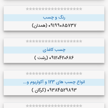
رنگ و چسب
09199085737 (همدان)
چسب کاغذی
09120420686 (رشت )
انواع چسب های 123 و آکواریوم و...
09384529893 (گرگان )