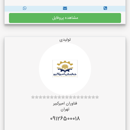
مشاهده پروفایل
تولیدی
فناوران امیرکبیر
تهران
09126500018