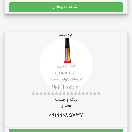
مشاهده پروفایل
فروشنده
رنگ و چسب
همدان
09199085737