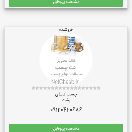
مشاهده پروفایل
فروشنده
چسب کاغذی
رشت
09120420686
مشاهده پروفایل