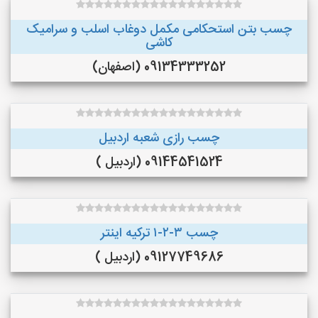
چسب بتن استحکامی مکمل دوغاب اسلب و سرامیک
کاشی
09134333252 (اصفهان)
چسب رازی شعبه اردبیل
09144541524 (اردبیل )
چسب ۳-۲-۱ ترکیه اینتر
09127749686 (اردبیل )