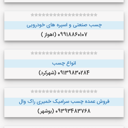
چسب صنعتی و اسپره های خودرویی
09918860107 (اهواز )
انواع چسب
09139830284 (شهرکرد)
فروش عمده چسب سرامیک خمیری راک وال
09393483768 (بوشهر)