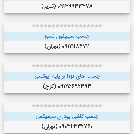
09149933378 (تبریز)
چسب سیلیکون نسوز
09121184711 (تهران)
چسب های frp بر پایه اپوکسی
09125692393 (کرج)
چسب کاشی پودری سرمیکس
09034332760 (تهران)