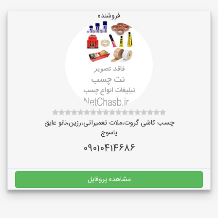
فروشنده
چسب کاشی گروت،ملات تعمیراتی،رزین،نانو عایق
یاسوج
09010414686
مشاهده پروفایل