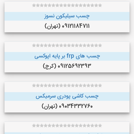
چسب سیلیکون نسوز
09121184711 (تهران)
چسب های frp بر پایه اپوکسی
09125692393 (کرج)
چسب کاشی پودری سرمیکس
09034332760 (تهران)