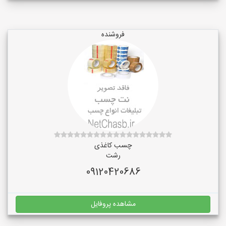
فروشنده
چسب کاغذی
رشت
09120420686
مشاهده پروفایل