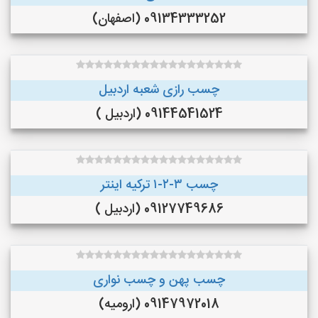
09134333252 (اصفهان)
چسب رازی شعبه اردبیل
09144541524 (اردبیل )
چسب ۳-۲-۱ ترکیه اینتر
09127749686 (اردبیل )
چسب پهن و چسب نواری
09147972018 (ارومیه)