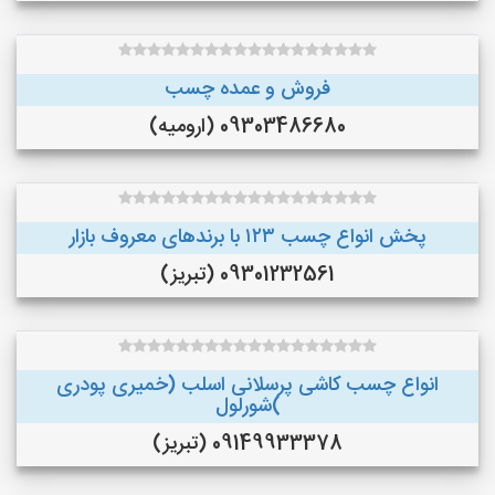
فروش و عمده چسب
09303486680 (ارومیه)
پخش انواع چسب ۱۲۳ با برندهای معروف بازار
09301232561 (تبریز)
انواع چسب کاشی پرسلانی اسلب (خمیری پودری
)شورلول
09149933378 (تبریز)