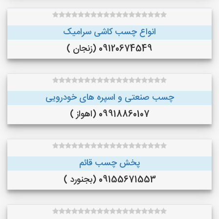
انواع چسب کاشی سرامیک
09120674549 (زنجان )
چسب صنعتی و اسپره های خودرویی
09918860107 (اهواز )
پخش چسب قائم
09155671553 (بجنورد )