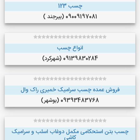
چسب 123
09009197081 (بیرجند )
انواع چسب
09139830284 (شهرکرد)
فروش عمده چسب سرامیک خمیری راک وال
09393483768 (بوشهر)
چسب بتن استحکامی مکمل دوغاب اسلب و سرامیک
کاشی