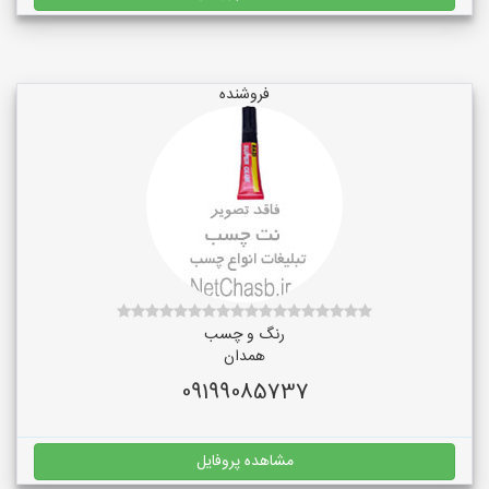
فروشنده
رنگ و چسب
همدان
09199085737
مشاهده پروفایل