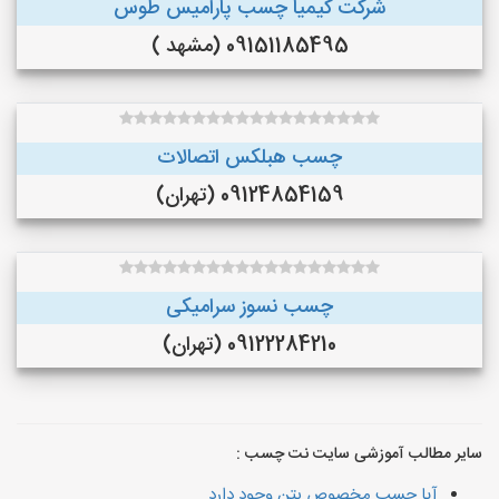
شرکت کیمیا چسب پارامیس طوس
09151185495 (مشهد )
چسب هبلکس اتصالات
09124854159 (تهران)
چسب نسوز سرامیکی
09122284210 (تهران)
سایر مطالب آموزشی سایت نت چسب :
آیا چسب مخصوص بتن وجود دارد