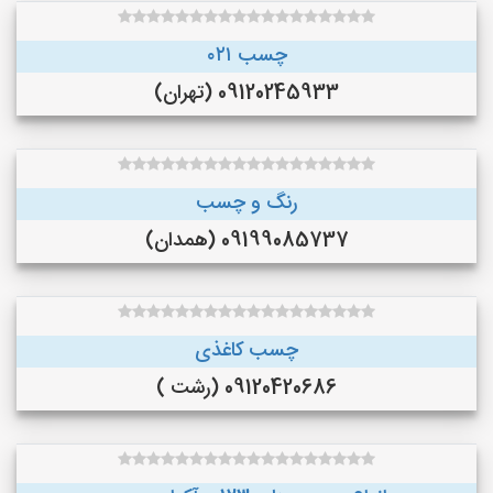
چسب ۰۲۱
09120245933 (تهران)
رنگ و چسب
09199085737 (همدان)
چسب کاغذی
09120420686 (رشت )