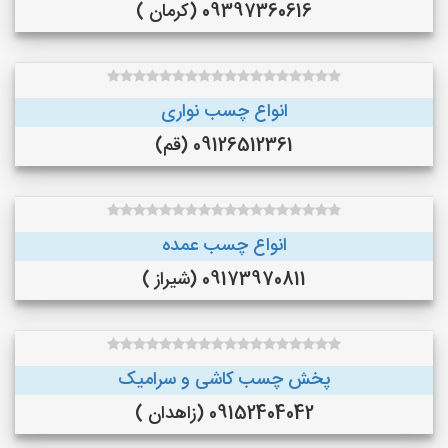
09397360616 (کرمان )
انواع چسب نواری
09126512361 (قم)
انواع چسب عمده
09173970811 (شیراز )
پخش چسب کاشی و سرامیک
09152404042 (زاهدان )