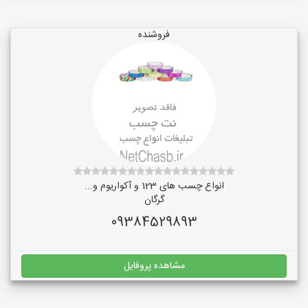
فروشنده
انواع چسب های 123 و آکواریوم و...
گرگان
09384529893
مشاهده پروفایل