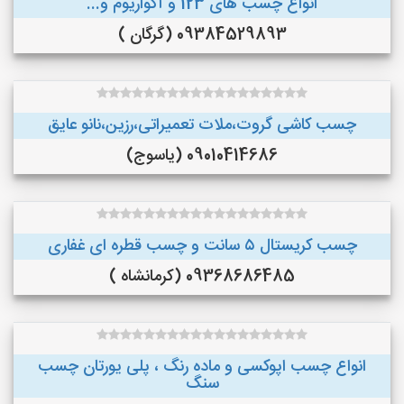
انواع چسب های 123 و آکواریوم و...
09384529893 (گرگان )
چسب کاشی گروت،ملات تعمیراتی،رزین،نانو عایق
09010414686 (یاسوج)
چسب کریستال ۵ سانت و چسب قطره ای غفاری
09368686485 (کرمانشاه )
انواع چسب اپوکسی و ماده رنگ ، پلی یورتان چسب
سنگ