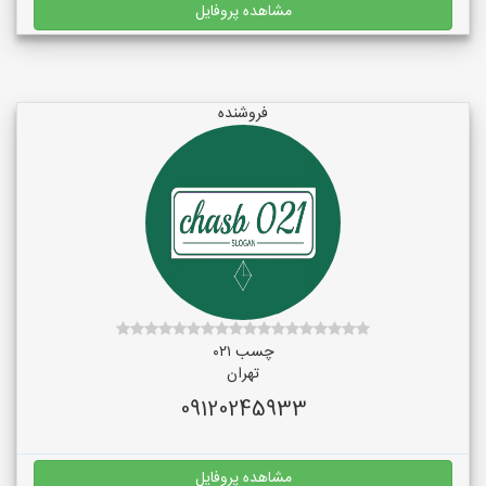
مشاهده پروفایل
فروشنده
چسب ۰۲۱
تهران
09120245933
مشاهده پروفایل