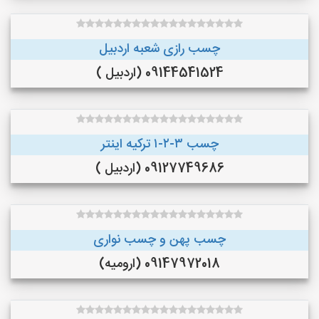
چسب رازی شعبه اردبیل
09144541524 (اردبیل )
چسب ۳-۲-۱ ترکیه اینتر
09127749686 (اردبیل )
چسب پهن و چسب نواری
09147972018 (ارومیه)