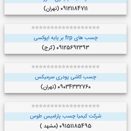
09121184711 (تهران)
چسب های frp بر پایه اپوکسی
09125692393 (کرج)
چسب کاشی پودری سرمیکس
09034332760 (تهران)
شرکت کیمیا چسب پارامیس طوس
09151185495 (مشهد )