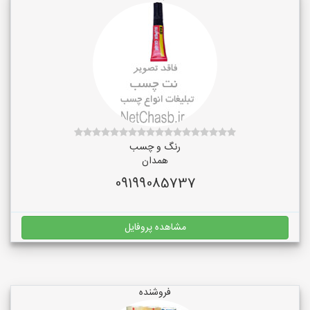
رنگ و چسب
همدان
09199085737
مشاهده پروفایل
فروشنده