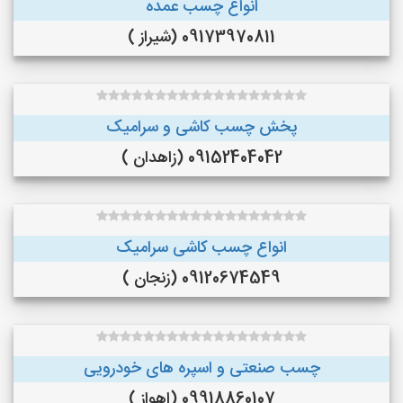
انواع چسب عمده
09173970811 (شیراز )
پخش چسب کاشی و سرامیک
09152404042 (زاهدان )
انواع چسب کاشی سرامیک
09120674549 (زنجان )
چسب صنعتی و اسپره های خودرویی
09918860107 (اهواز )