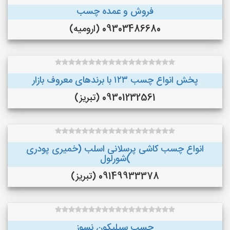
فروش و عمده چسب
09303486680 (ارومیه)
پخش انواع چسب ۱۲۳ با برندهای معروف بازار
09301232561 (تبریز)
انواع چسب کاشی پرسلانی اسلب (خمیری پودری
)شورلول
09149933378 (تبریز)
چسب سیلیکون نسوز