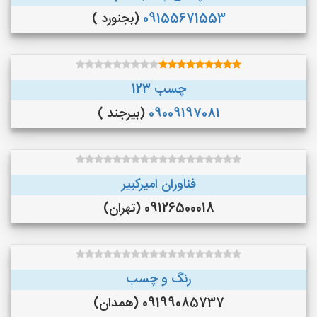
09155671553
(بجنورد )
چسب 123
09009197081
(بیرجند )
فناوران امیرکبیر
09126500018 (تهران)
رنگ و چسب
09199085737 (همدان)