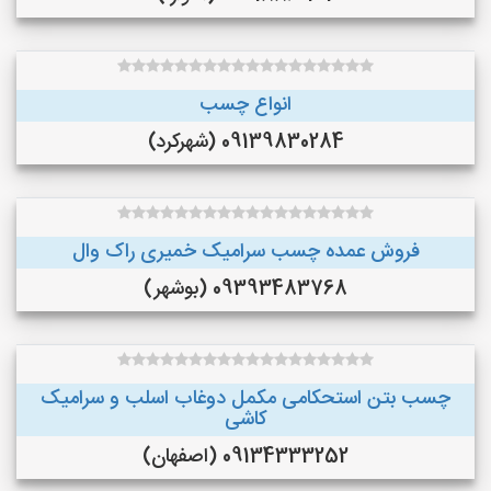
انواع چسب
09139830284 (شهرکرد)
فروش عمده چسب سرامیک خمیری راک وال
09393483768 (بوشهر)
چسب بتن استحکامی مکمل دوغاب اسلب و سرامیک
کاشی
09134333252 (اصفهان)