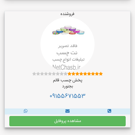
فروشنده
پخش چسب قائم
بجنورد
09155671553
مشاهده پروفایل