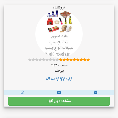
فروشنده
چسب 123
بیرجند
09009197081
مشاهده پروفایل