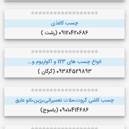
چسب کاغذی
09120420686 (رشت )
انواع چسب های 123 و آکواریوم و...
09384529893 (گرگان )
چسب کاشی گروت،ملات تعمیراتی،رزین،نانو عایق
09010414686 (یاسوج)