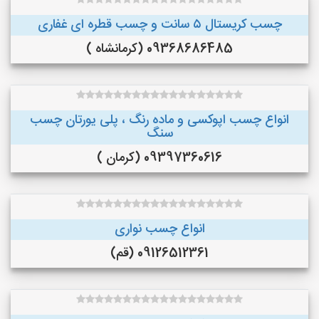
چسب کریستال ۵ سانت و چسب قطره ای غفاری
09368686485 (کرمانشاه )
انواع چسب اپوکسی و ماده رنگ ، پلی یورتان چسب
سنگ
09397360616 (کرمان )
انواع چسب نواری
09126512361 (قم)