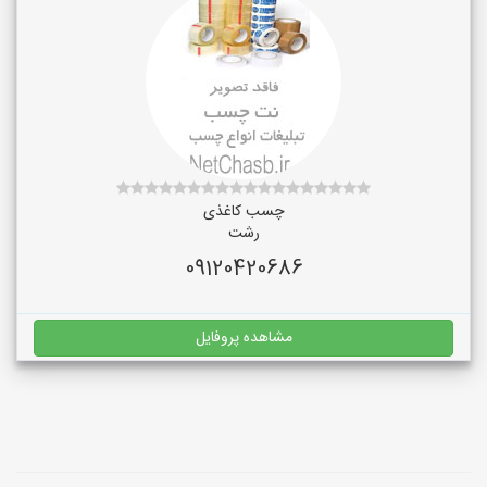
چسب کاغذی
رشت
09120420686
مشاهده پروفایل