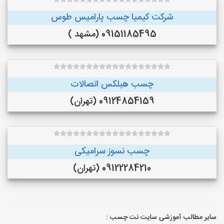
شرکت کیمیا چسب پارامیس طوس
09151185495 (مشهد )
چسب هبلکس اتصالات
09124854159 (تهران)
چسب نسوز سرامیکی
09122284210 (تهران)
سایر مطالب آموزشی سایت نت چسب :