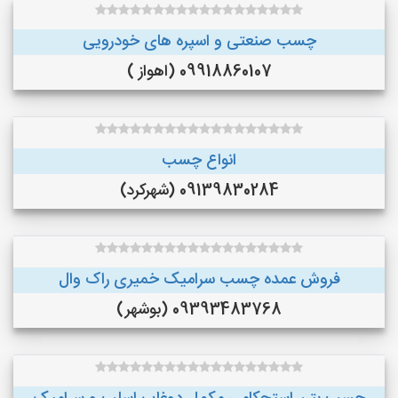
چسب صنعتی و اسپره های خودرویی
09918860107 (اهواز )
انواع چسب
09139830284 (شهرکرد)
فروش عمده چسب سرامیک خمیری راک وال
09393483768 (بوشهر)