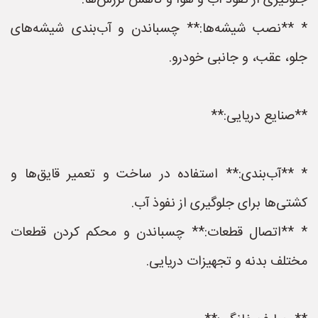
جلوگیری از نفوذ آب و هوا و کاهش لرزش‌ها.
* **نصب شیشه‌ها:** چسباندن و آب‌بندی شیشه‌های
جلو، عقب، و جانبی خودرو.
**صنایع دریایی:**
* **آب‌بندی:** استفاده در ساخت و تعمیر قایق‌ها و
کشتی‌ها برای جلوگیری از نفوذ آب.
* **اتصال قطعات:** چسباندن و محکم کردن قطعات
مختلف بدنه و تجهیزات دریایی.