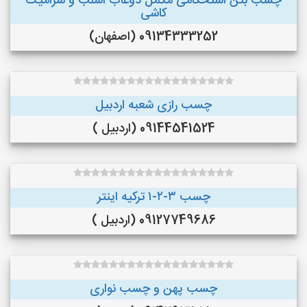
چسب بتن استحکامی مکمل دوغاب اسلب و سرامیک
کاشی
09134333252 (اصفهان)
چسب رازی شعبه اردبیل
09144541524 (اردبیل )
چسب ۳-۲-۱ ترکیه اینتر
09127749686 (اردبیل )
چسب پهن و چسب نواری