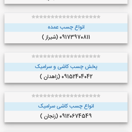
انواع چسب عمده
09173970811 (شیراز )
پخش چسب کاشی و سرامیک
09152404042 (زاهدان )
انواع چسب کاشی سرامیک
09120674549 (زنجان )