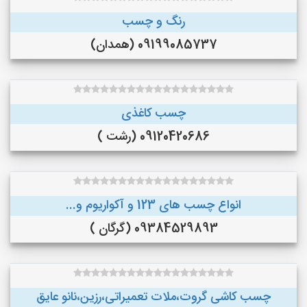
رنگ و چسب
09199085737 (همدان)
چسب کاغذی
09120420686 (رشت )
انواع چسب های 123 و آکواریوم و...
09384529893 (گرگان )
چسب کاشی گروت،ملات تعمیراتی،رزین،نانو عایق