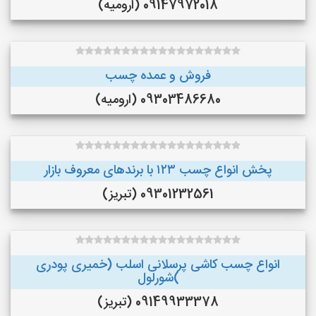
09147972018 (ارومیه)
فروش و عمده چسب
09303486680 (ارومیه)
پخش انواع چسب ۱۲۳ با برندهای معروف بازار
09301232561 (تبریز)
انواع چسب کاشی پرسلانی اسلب (خمیری پودری
)شورلول
09149933378 (تبریز)