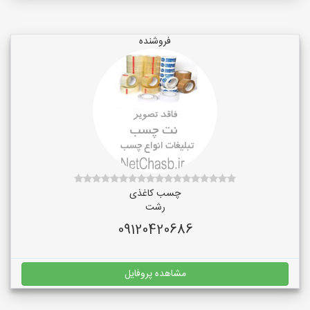
فروشنده
چسب کاغذی
رشت
09120420686
مشاهده پروفایل