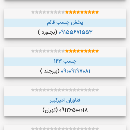
پخش چسب قائم
09155671553
(بجنورد )
چسب 123
09009197081
(بیرجند )
فناوران امیرکبیر
09126500018 (تهران)