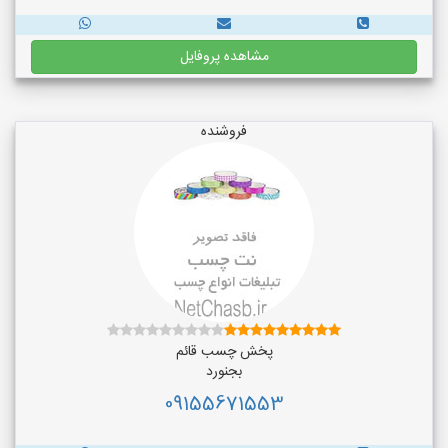
مشاهده پروفایل
فروشنده
پخش چسب قائم
بجنورد
09155671553