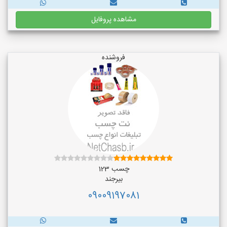
مشاهده پروفایل
فروشنده
چسب 123
بیرجند
09009197081