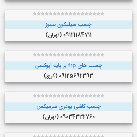
چسب سیلیکون نسوز
09121184711 (تهران)
چسب های frp بر پایه اپوکسی
09125692393 (کرج)
چسب کاشی پودری سرمیکس
09034332760 (تهران)