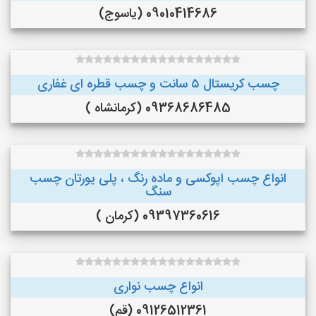
09010414686 (یاسوج)
چسب کریستال ۵ سانت و چسب قطره ای غفاری
09368686485 (کرمانشاه )
انواع چسب اپوکسی و ماده رنگ ، پلی یورتان چسب
سنگ
09397360616 (کرمان )
انواع چسب نواری
09126512361 (قم)