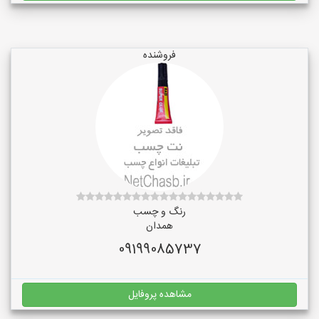
فروشنده
رنگ و چسب
همدان
09199085737
مشاهده پروفایل