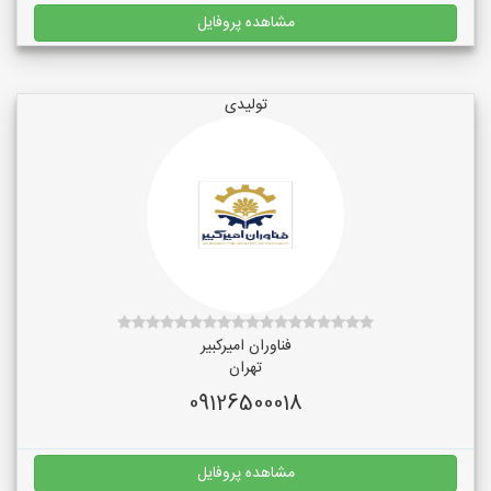
مشاهده پروفایل
تولیدی
فناوران امیرکبیر
تهران
09126500018
مشاهده پروفایل