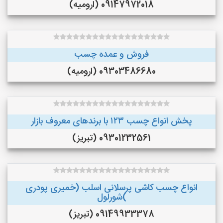
09147972018 (ارومیه)
فروش و عمده چسب
09303486680 (ارومیه)
پخش انواع چسب ۱۲۳ با برندهای معروف بازار
09301232561 (تبریز)
انواع چسب کاشی پرسلانی اسلب (خمیری پودری
)شورلول
09149933378 (تبریز)