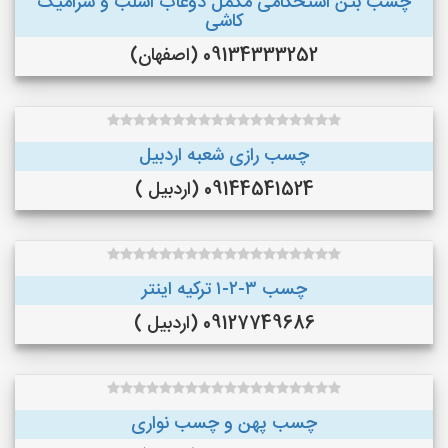
چسب بتن استحکامی مکمل دوغاب اسلب و سرامیک
کاشی
09134333252 (اصفهان)
چسب رازی شعبه اردبیل
09144541524 (اردبیل )
چسب ۳-۲-۱ ترکیه اینتر
09127749686 (اردبیل )
چسب پهن و چسب نواری