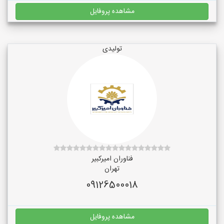
مشاهده پروفایل
تولیدی
فناوران امیرکبیر
تهران
09126500018
مشاهده پروفایل