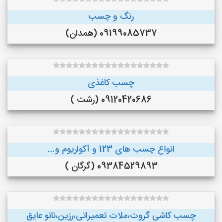
رنگ و چسب
09199085737 (همدان)
چسب کاغذی
09120420686 (رشت )
انواع چسب های 123 و آکواریوم و...
09384529893 (گرگان )
چسب کاشی گروت،ملات تعمیراتی،رزین،نانو عایق