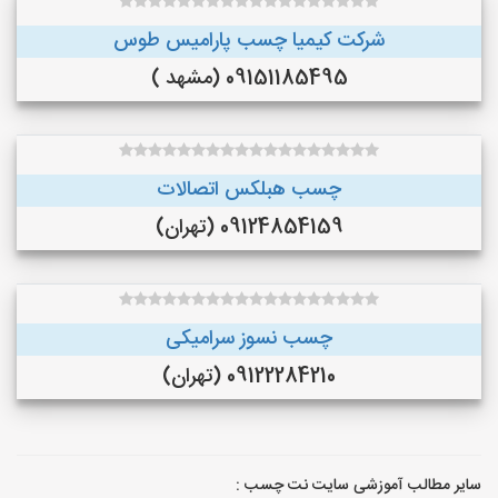
شرکت کیمیا چسب پارامیس طوس
09151185495 (مشهد )
چسب هبلکس اتصالات
09124854159 (تهران)
چسب نسوز سرامیکی
09122284210 (تهران)
سایر مطالب آموزشی سایت نت چسب :