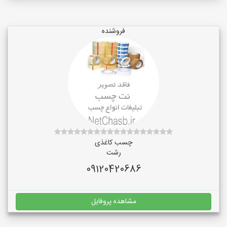
فروشنده
چسب کاغذی
رشت
09120420686
مشاهده پروفایل