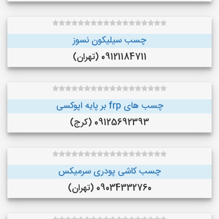
چسب سیلیکون نسوز
09121184711 (تهران)
چسب های frp بر پایه اپوکسی
09125692393 (کرج)
چسب کاشی پودری سرمیکس
09034332760 (تهران)