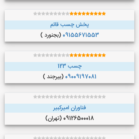
پخش چسب قائم
09155671553
(بجنورد )
چسب 123
09009197081
(بیرجند )
فناوران امیرکبیر
09126500018 (تهران)