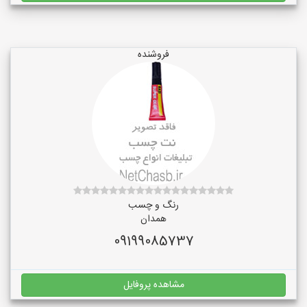
فروشنده
رنگ و چسب
همدان
09199085737
مشاهده پروفایل