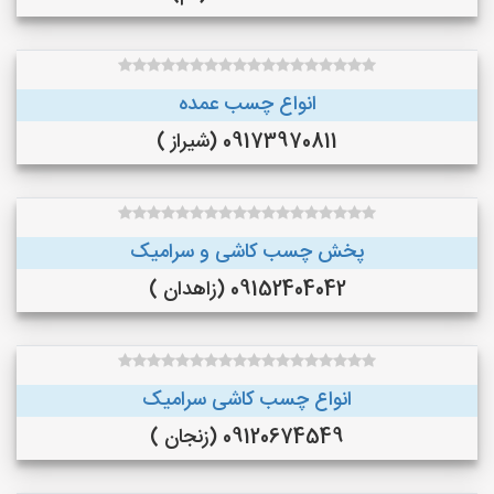
انواع چسب عمده
09173970811 (شیراز )
پخش چسب کاشی و سرامیک
09152404042 (زاهدان )
انواع چسب کاشی سرامیک
09120674549 (زنجان )