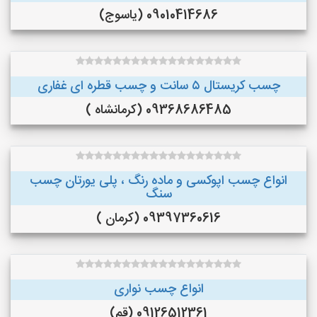
09010414686 (یاسوج)
چسب کریستال ۵ سانت و چسب قطره ای غفاری
09368686485 (کرمانشاه )
انواع چسب اپوکسی و ماده رنگ ، پلی یورتان چسب
سنگ
09397360616 (کرمان )
انواع چسب نواری
09126512361 (قم)