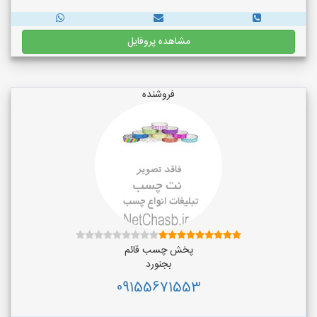
مشاهده پروفایل
فروشنده
پخش چسب قائم
بجنورد
09155671553