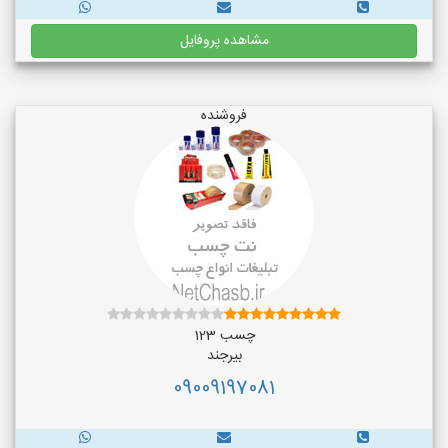
مشاهده پروفایل
فروشنده
چسب 123
بیرجند
09009197081