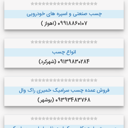
چسب صنعتی و اسپره های خودرویی
09918860107 (اهواز )
انواع چسب
09139830284 (شهرکرد)
فروش عمده چسب سرامیک خمیری راک وال
09393483768 (بوشهر)