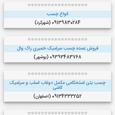
انواع چسب
09139830284 (شهرکرد)
فروش عمده چسب سرامیک خمیری راک وال
09393483768 (بوشهر)
چسب بتن استحکامی مکمل دوغاب اسلب و سرامیک
کاشی
09134333252 (اصفهان)