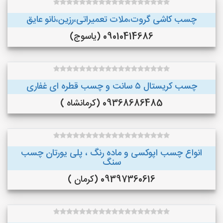
چسب کاشی گروت،ملات تعمیراتی،رزین،نانو عایق
09010414686 (یاسوج)
چسب کریستال ۵ سانت و چسب قطره ای غفاری
09368686485 (کرمانشاه )
انواع چسب اپوکسی و ماده رنگ ، پلی یورتان چسب
سنگ
09397360616 (کرمان )