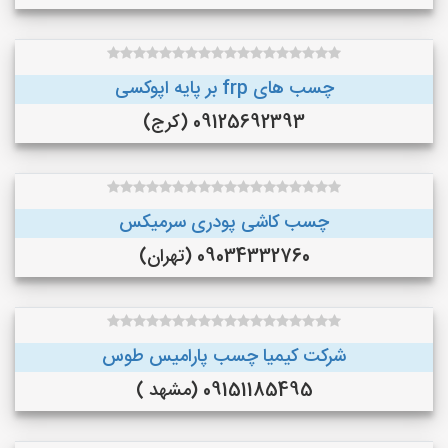
چسب های frp بر پایه اپوکسی
09125692393 (کرج)
چسب کاشی پودری سرمیکس
09034332760 (تهران)
شرکت کیمیا چسب پارامیس طوس
09151185495 (مشهد )