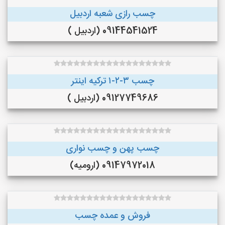
چسب رازی شعبه اردبیل
09144541524 (اردبیل )
چسب ۳-۲-۱ ترکیه اینتر
09127749686 (اردبیل )
چسب پهن و چسب نواری
09147972018 (ارومیه)
فروش و عمده چسب