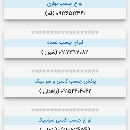
انواع چسب نواری
09126512361 (قم)
انواع چسب عمده
09173970811 (شیراز )
پخش چسب کاشی و سرامیک
09152404042 (زاهدان )
انواع چسب کاشی سرامیک