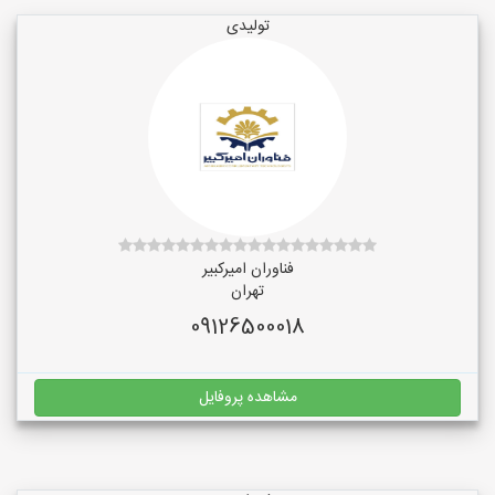
تولیدی
فناوران امیرکبیر
تهران
09126500018
مشاهده پروفایل