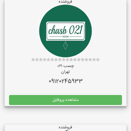
فروشنده
چسب ۰۲۱
تهران
09120245933
مشاهده پروفایل
فروشنده