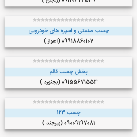
09120674549 (زنجان )
چسب صنعتی و اسپره های خودرویی
09918860107 (اهواز )
پخش چسب قائم
09155671553 (بجنورد )
چسب 123
09009197081 (بیرجند )