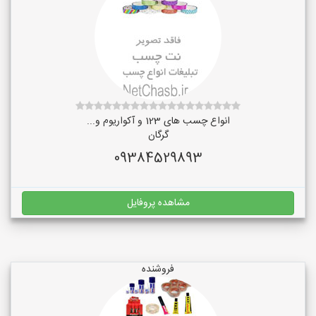
انواع چسب های 123 و آکواریوم و...
گرگان
09384529893
مشاهده پروفایل
فروشنده