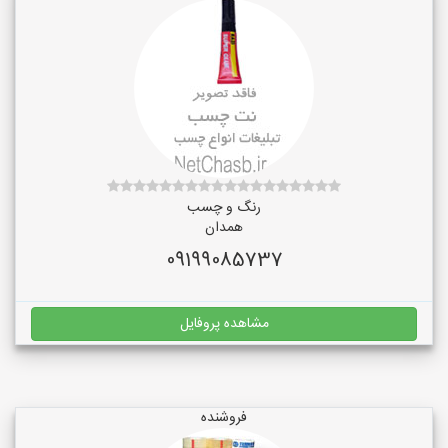
رنگ و چسب
همدان
09199085737
مشاهده پروفایل
فروشنده