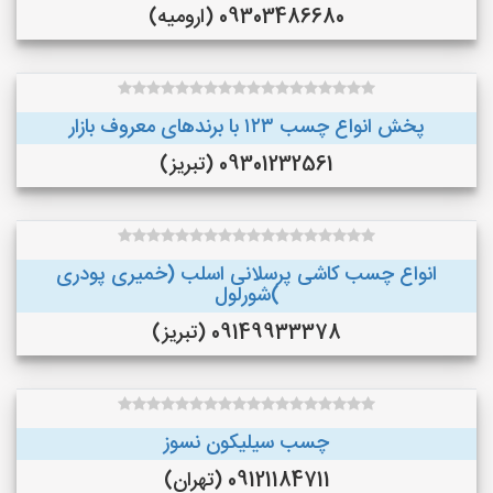
09303486680 (ارومیه)
پخش انواع چسب ۱۲۳ با برندهای معروف بازار
09301232561 (تبریز)
انواع چسب کاشی پرسلانی اسلب (خمیری پودری
)شورلول
09149933378 (تبریز)
چسب سیلیکون نسوز
09121184711 (تهران)