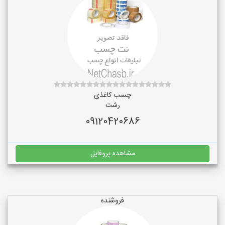
چسب کاغذی
رشت
09120420686
مشاهده پروفایل
فروشنده