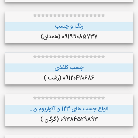
رنگ و چسب
09199085737 (همدان)
چسب کاغذی
09120420686 (رشت )
انواع چسب های 123 و آکواریوم و...
09384529893 (گرگان )