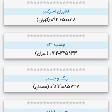
فناوران امیرکبیر
09126500018 (تهران)
چسب ۰۲۱
09120245933 (تهران)
رنگ و چسب
09199085737 (همدان)