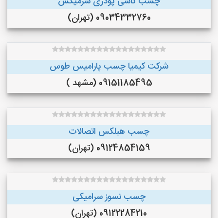
چسب کاشی پودری سرمیکس
09034332760 (تهران)
شرکت کیمیا چسب پارامیس طوس
09151185495 (مشهد )
چسب هبلکس اتصالات
09124854159 (تهران)
چسب نسوز سرامیکی
09122284210 (تهران)