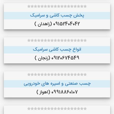
پخش چسب کاشی و سرامیک
09152404042 (زاهدان )
انواع چسب کاشی سرامیک
09120674549 (زنجان )
چسب صنعتی و اسپره های خودرویی
09918860107 (اهواز )