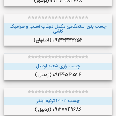
09393483768 (بوشهر)
چسب بتن استحکامی مکمل دوغاب اسلب و سرامیک
کاشی
09134333252 (اصفهان)
چسب رازی شعبه اردبیل
09144541524 (اردبیل )
چسب ۳-۲-۱ ترکیه اینتر
09127749686 (اردبیل )