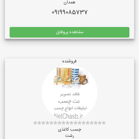
همدان
09199085737
مشاهده پروفایل
فروشنده
چسب کاغذی
رشت