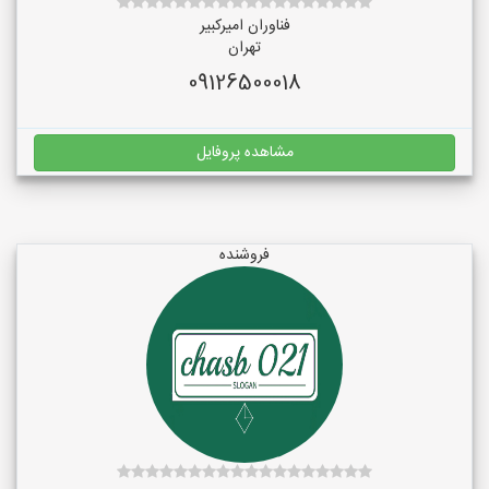
فناوران امیرکبیر
تهران
09126500018
مشاهده پروفایل
فروشنده