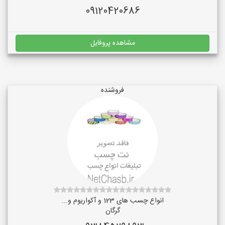
09120420686
مشاهده پروفایل
فروشنده
انواع چسب های 123 و آکواریوم و...
گرگان