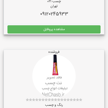
چسب ۰۲۱
تهران
09120245933
مشاهده پروفایل
فروشنده
رنگ و چسب