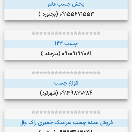
پخش چسب قائم
09155671553 (بجنورد )
چسب 123
09009197081 (بیرجند )
انواع چسب
09139830284 (شهرکرد)
فروش عمده چسب سرامیک خمیری راک وال