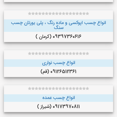
انواع چسب اپوکسی و ماده رنگ ، پلی یورتان چسب
سنگ
09397360616 (کرمان )
انواع چسب نواری
09126512361 (قم)
انواع چسب عمده
09173970811 (شیراز )