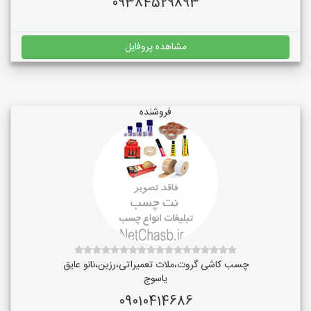
09384529893
مشاهده پروفایل
فروشنده
چسب کاشی گروت،ملات تعمیراتی،رزین،نانو عایق
یاسوج
09010414686