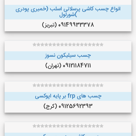
انواع چسب کاشی پرسلانی اسلب (خمیری پودری
)شورلول
09149933378 (تبریز)
چسب سیلیکون نسوز
09121184711 (تهران)
چسب های frp بر پایه اپوکسی
09125692393 (کرج)