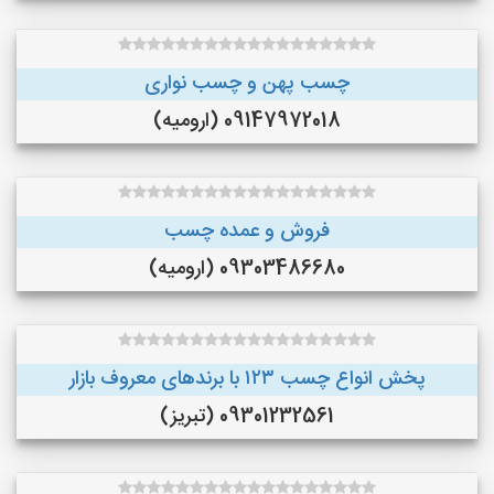
چسب پهن و چسب نواری
09147972018 (ارومیه)
فروش و عمده چسب
09303486680 (ارومیه)
پخش انواع چسب ۱۲۳ با برندهای معروف بازار
09301232561 (تبریز)