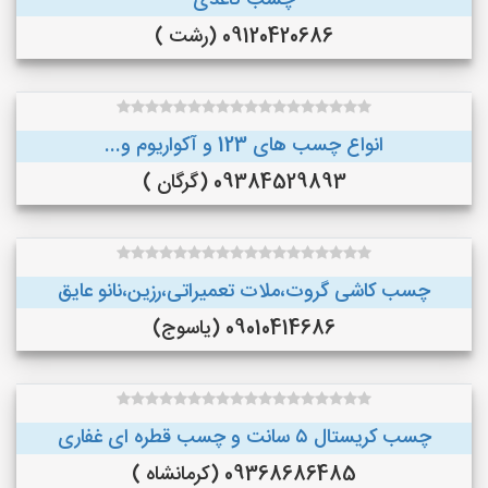
چسب کاغذی
09120420686 (رشت )
انواع چسب های 123 و آکواریوم و...
09384529893 (گرگان )
چسب کاشی گروت،ملات تعمیراتی،رزین،نانو عایق
09010414686 (یاسوج)
چسب کریستال ۵ سانت و چسب قطره ای غفاری
09368686485 (کرمانشاه )