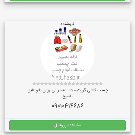
فروشنده
چسب کاشی گروت،ملات تعمیراتی،رزین،نانو عایق
یاسوج
09010414686
مشاهده پروفایل