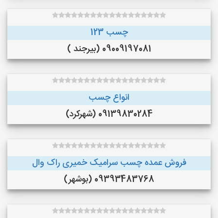
چسب 123
09009197081 (بیرجند )
انواع چسب
09139830284 (شهرکرد)
فروش عمده چسب سرامیک خمیری راک وال
09393483768 (بوشهر)