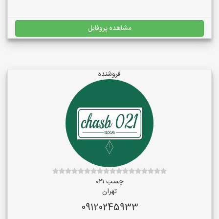
مشاهده پروفایل
فروشنده
چسب ۰۲۱
تهران
09120245933