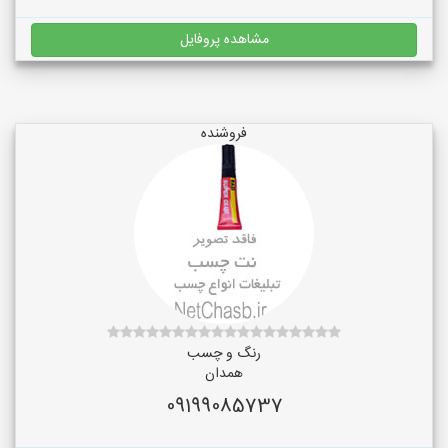
مشاهده پروفایل
فروشنده
رنگ و چسب
همدان
09199085737