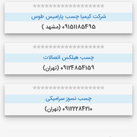
شرکت کیمیا چسب پارامیس طوس
09151185495 (مشهد )
چسب هبلکس اتصالات
09124854159 (تهران)
چسب نسوز سرامیکی
09122284210 (تهران)