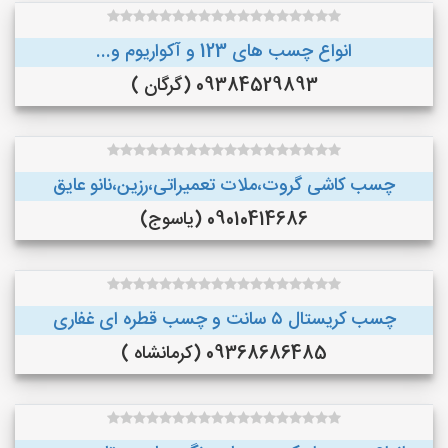
انواع چسب های 123 و آکواریوم و...
09384529893 (گرگان )
چسب کاشی گروت،ملات تعمیراتی،رزین،نانو عایق
09010414686 (یاسوج)
چسب کریستال ۵ سانت و چسب قطره ای غفاری
09368686485 (کرمانشاه )