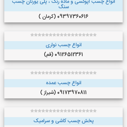
انواع چسب اپوکسی و ماده رنگ ، پلی یورتان چسب
سنگ
09397360616 (کرمان )
انواع چسب نواری
09126512361 (قم)
انواع چسب عمده
09173970811 (شیراز )
پخش چسب کاشی و سرامیک