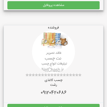
مشاهده پروفایل
فروشنده
چسب کاغذی
رشت
09120420686