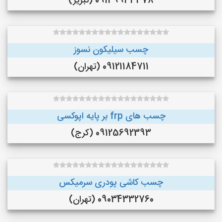
09149933378 (تبریز)
چسب سیلیکون نسوز
09121184711 (تهران)
چسب های frp بر پایه اپوکسی
09125692393 (کرج)
چسب کاشی پودری سرمیکس
09034332760 (تهران)