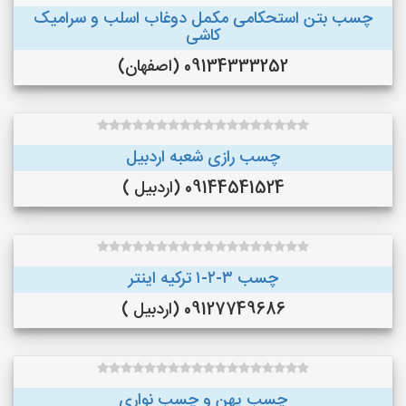
چسب بتن استحکامی مکمل دوغاب اسلب و سرامیک
کاشی
09134333252 (اصفهان)
چسب رازی شعبه اردبیل
09144541524 (اردبیل )
چسب ۳-۲-۱ ترکیه اینتر
09127749686 (اردبیل )
چسب پهن و چسب نواری