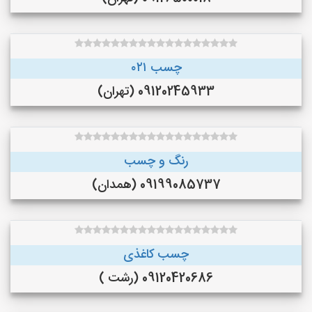
چسب ۰۲۱
09120245933 (تهران)
رنگ و چسب
09199085737 (همدان)
چسب کاغذی
09120420686 (رشت )