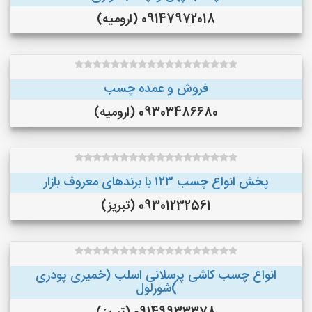
09147972018 (ارومیه)
فروش و عمده چسب
09303486680 (ارومیه)
پخش انواع چسب ۱۲۳ با برندهای معروف بازار
09301232561 (تبریز)
انواع چسب کاشی پرسلانی اسلب (خمیری پودری
)شورلول