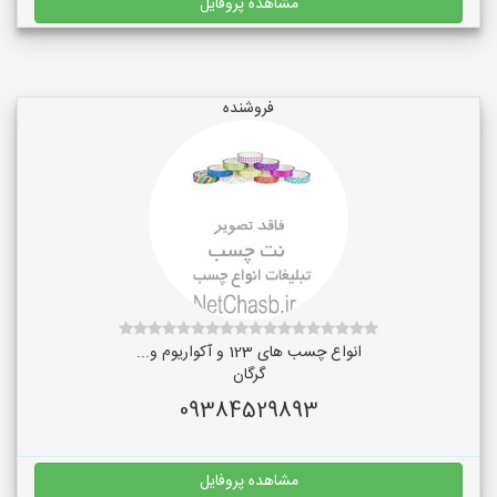
مشاهده پروفایل
فروشنده
انواع چسب های 123 و آکواریوم و...
گرگان
09384529893
مشاهده پروفایل