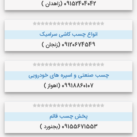
09152404042 (زاهدان )
انواع چسب کاشی سرامیک
09120674549 (زنجان )
چسب صنعتی و اسپره های خودرویی
09918860107 (اهواز )
پخش چسب قائم
09155671553 (بجنورد )