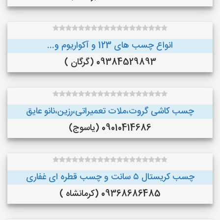
انواع چسب های 123 و آکواریوم و...
09384529893 (گرگان )
چسب کاشی گروت،ملات تعمیراتی،رزین،نانو عایق
09010414686 (یاسوج)
چسب کریستال ۵ سانت و چسب قطره ای غفاری
09368686485 (کرمانشاه )