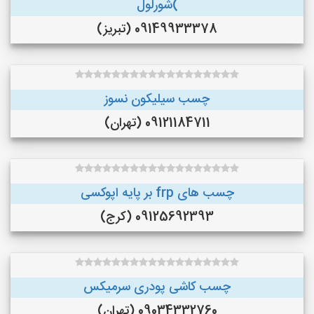
)شورلول
09149933378 (تبریز)
چسب سیلیکون نسوز
09121184711 (تهران)
چسب های frp بر پایه اپوکسی
09125692393 (کرج)
چسب کاشی پودری سرمیکس
09034332760 (تهران)