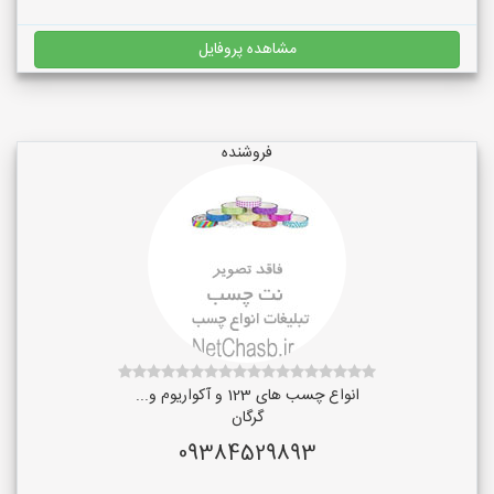
مشاهده پروفایل
فروشنده
انواع چسب های 123 و آکواریوم و...
گرگان
09384529893