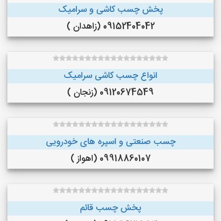
پخش چسب کاشی و سرامیک
09152404042 (زاهدان )
انواع چسب کاشی سرامیک
09120674549 (زنجان )
چسب صنعتی و اسپره های خودرویی
09918860107 (اهواز )
پخش چسب قائم