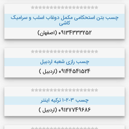
چسب بتن استحکامی مکمل دوغاب اسلب و سرامیک
کاشی
09134333252 (اصفهان)
چسب رازی شعبه اردبیل
09144541524 (اردبیل )
چسب ۳-۲-۱ ترکیه اینتر
09127749686 (اردبیل )