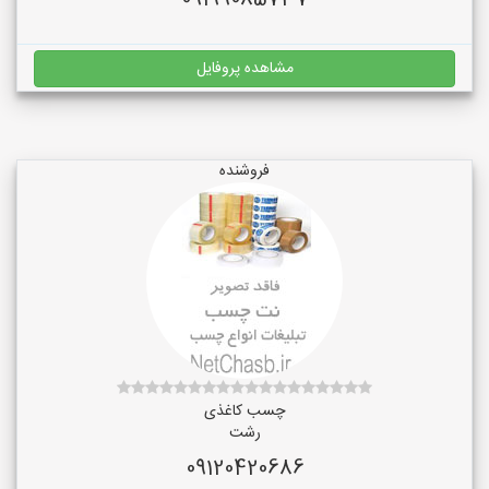
09199085737
مشاهده پروفایل
فروشنده
چسب کاغذی
رشت
09120420686