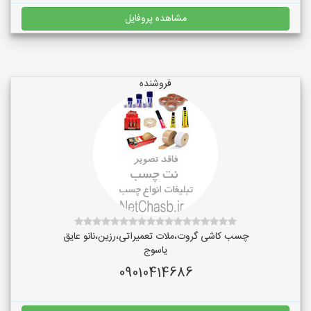
مشاهده پروفایل
فروشنده
چسب کاشی گروت،ملات تعمیراتی،رزین،نانو عایق
یاسوج
09010414686