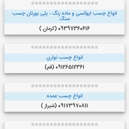
انواع چسب اپوکسی و ماده رنگ ، پلی یورتان چسب
سنگ
09397360616 (کرمان )
انواع چسب نواری
09126512361 (قم)
انواع چسب عمده
09173970811 (شیراز )