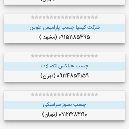
شرکت کیمیا چسب پارامیس طوس
09151185495 (مشهد )
چسب هبلکس اتصالات
09124854159 (تهران)
چسب نسوز سرامیکی
09122284210 (تهران)