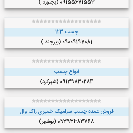
09155671553 (بجنورد )
چسب 123
09009197081 (بیرجند )
انواع چسب
09139830284 (شهرکرد)
فروش عمده چسب سرامیک خمیری راک وال
09393483768 (بوشهر)