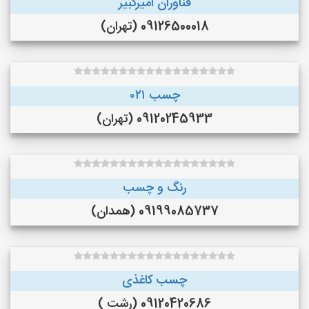
فناوران امیرکبیر
09126500018 (تهران)
چسب ۰۲۱
09120245933 (تهران)
رنگ و چسب
09199085737 (همدان)
چسب کاغذی
09120420686 (رشت )