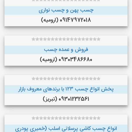
چسب پهن و چسب نواری
09147972018 (ارومیه)
فروش و عمده چسب
09303486680 (ارومیه)
پخش انواع چسب ۱۲۳ با برندهای معروف بازار
09301232561 (تبریز)
انواع چسب کاشی پرسلانی اسلب (خمیری پودری