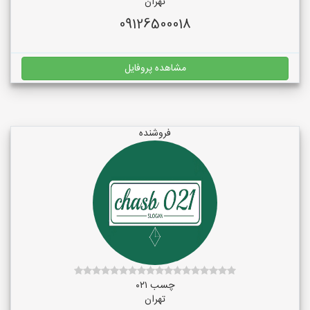
تهران
09126500018
مشاهده پروفایل
فروشنده
چسب ۰۲۱
تهران