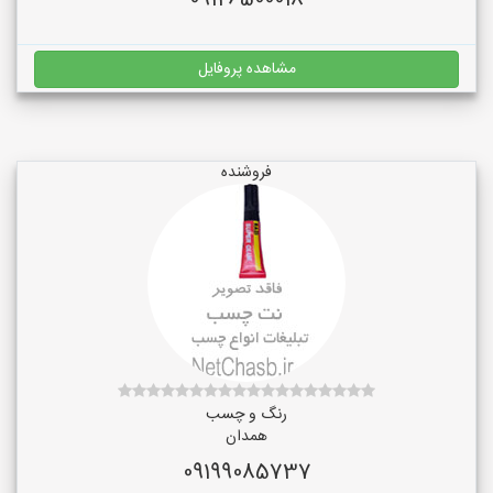
09126500018
مشاهده پروفایل
فروشنده
رنگ و چسب
همدان
09199085737