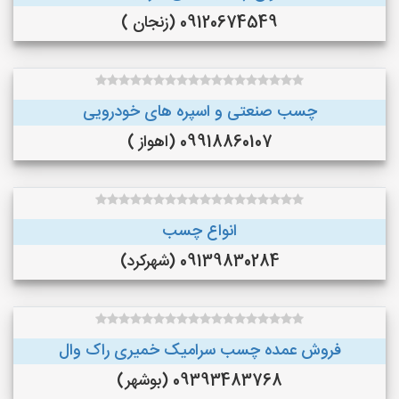
09120674549 (زنجان )
چسب صنعتی و اسپره های خودرویی
09918860107 (اهواز )
انواع چسب
09139830284 (شهرکرد)
فروش عمده چسب سرامیک خمیری راک وال
09393483768 (بوشهر)