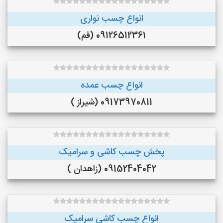
انواع چسب نواری
09126512361 (قم)
انواع چسب عمده
09173970811 (شیراز )
پخش چسب کاشی و سرامیک
09152404042 (زاهدان )
انواع چسب کاشی سرامیک