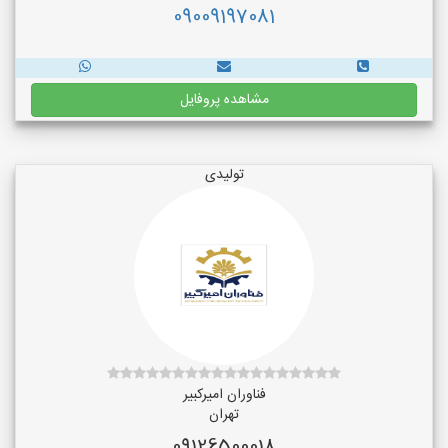
09009197081
مشاهده پروفایل
تولیدی
فناوران امیرکبیر
تهران