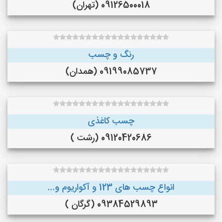
09126500018 (تهران)
رنگ و چسب
09199085737 (همدان)
چسب کاغذی
09120420686 (رشت )
انواع چسب های 123 و آکواریوم و...
09384529893 (گرگان )