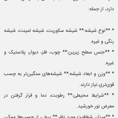
دارد، از جمله:
* **نوع شیشه:** شیشه سکوریت، شیشه لمینت، شیشه
رنگی و غیره.
* **جنس سطح زیرین:** چوب، فلز، دیوار، پلاستیک و
غیره.
* **وزن و ابعاد شیشه:** شیشه‌های سنگین‌تر به چسب
قوی‌تری نیاز دارند.
* **شرایط محیطی:** رطوبت، دما و قرار گرفتن در
معرض نور خورشید.
* **میزان شفافیت مورد نظر:** برخی از چسب‌ها ممکن