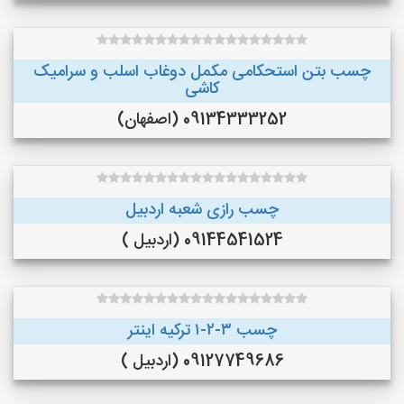
چسب بتن استحکامی مکمل دوغاب اسلب و سرامیک
کاشی
09134333252 (اصفهان)
چسب رازی شعبه اردبیل
09144541524 (اردبیل )
چسب ۳-۲-۱ ترکیه اینتر
09127749686 (اردبیل )