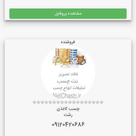
مشاهده پروفایل
فروشنده
چسب کاغذی
رشت
09120420686