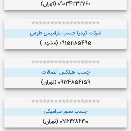
09034332760 (تهران)
شرکت کیمیا چسب پارامیس طوس
09151185495 (مشهد )
چسب هبلکس اتصالات
09124854159 (تهران)
چسب نسوز سرامیکی
09122284210 (تهران)