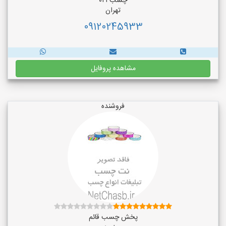
چسب ۰۲۱
تهران
09120245933
مشاهده پروفایل
فروشنده
پخش چسب قائم