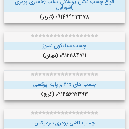
انواع چسب کاشی پرسلانی اسلب (خمیری پودری
)شورلول
09149933378 (تبریز)
چسب سیلیکون نسوز
09121184711 (تهران)
چسب های frp بر پایه اپوکسی
09125692393 (کرج)
چسب کاشی پودری سرمیکس