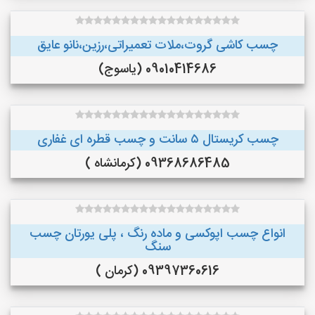
چسب کاشی گروت،ملات تعمیراتی،رزین،نانو عایق
09010414686 (یاسوج)
چسب کریستال ۵ سانت و چسب قطره ای غفاری
09368686485 (کرمانشاه )
انواع چسب اپوکسی و ماده رنگ ، پلی یورتان چسب
سنگ
09397360616 (کرمان )