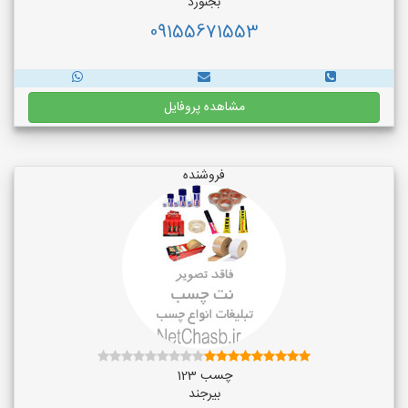
بجنورد
09155671553
مشاهده پروفایل
فروشنده
چسب 123
بیرجند