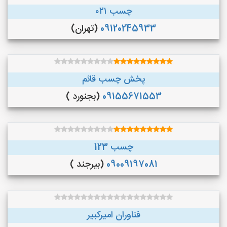
چسب ۰۲۱
09120245933
(تهران)
پخش چسب قائم
09155671553
(بجنورد )
چسب 123
09009197081
(بیرجند )
فناوران امیرکبیر