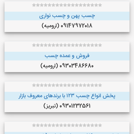
چسب پهن و چسب نواری
09147972018 (ارومیه)
فروش و عمده چسب
09303486680 (ارومیه)
پخش انواع چسب ۱۲۳ با برندهای معروف بازار
09301232561 (تبریز)