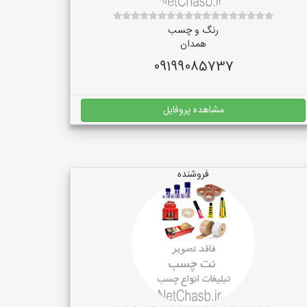
رنگ و چسب
همدان
09199085737
مشاهده پروفایل
فروشنده