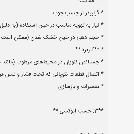
* **معایب:**
* گران‌تر از چسب چوب
* نیاز به تهویه مناسب در حین استفاده (به دلیل
* حجم دهی در حین خشک شدن (ممکن است نیاز 
* **کاربرد:**
* چسباندن نئوپان در محیط‌های مرطوب (مانند ح
* اتصال قطعات نئوپانی که تحت فشار و تنش قرار
* تعمیرات و بازسازی
**3. چسب اپوکسی:**