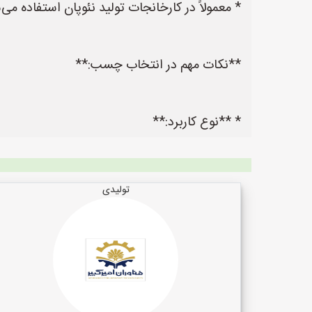
* معمولاً در کارخانجات تولید نئوپان استفاده م
**نکات مهم در انتخاب چسب:**
* **نوع کاربرد:**
تولیدی