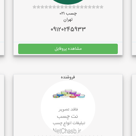
چسب ۰۲۱
تهران
09120245933
مشاهده پروفایل
فروشنده