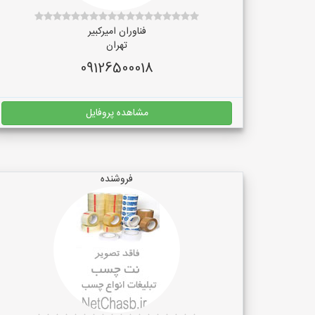
فناوران امیرکبیر
تهران
09126500018
مشاهده پروفایل
فروشنده