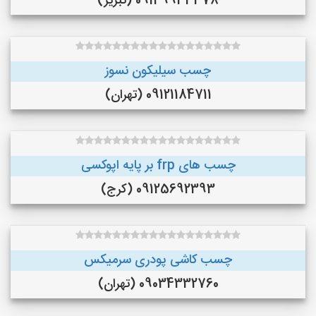
09149933378 (تبریز)
چسب سیلیکون نسوز
09121184711 (تهران)
چسب های frp بر پایه اپوکسی
09125692393 (کرج)
چسب کاشی پودری سرمیکس
09034332760 (تهران)