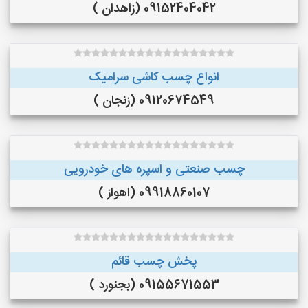
09152404042 (زاهدان )
انواع چسب کاشی سرامیک
09120674549 (زنجان )
چسب صنعتی و اسپره های خودرویی
09918860107 (اهواز )
پخش چسب قائم
09155671553 (بجنورد )