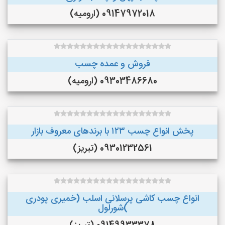
09147972018 (ارومیه)
فروش و عمده چسب
09303486680 (ارومیه)
پخش انواع چسب ۱۲۳ با برندهای معروف بازار
09301232561 (تبریز)
انواع چسب کاشی پرسلانی اسلب (خمیری پودری
)شورلول