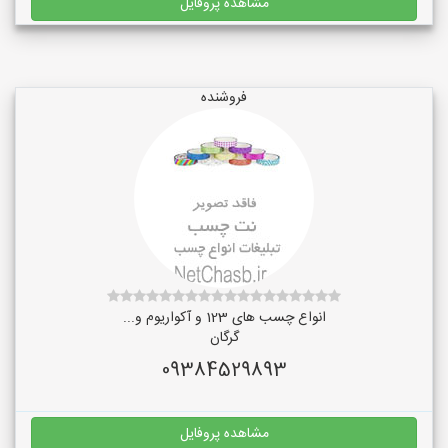
مشاهده پروفایل
فروشنده
انواع چسب های 123 و آکواریوم و...
گرگان
09384529893
مشاهده پروفایل