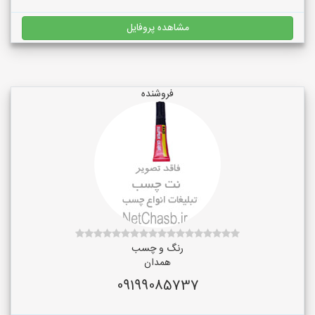
مشاهده پروفایل
فروشنده
رنگ و چسب
همدان
09199085737