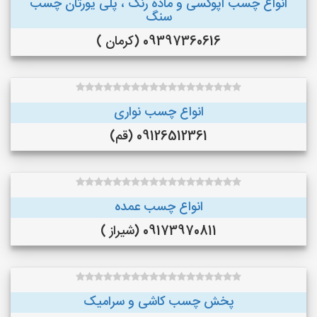
انواع چسب اپوکسی و ماده رنگ ، پلی یورتان چسب
سنگ
09397360616 (کرمان )
انواع چسب نواری
09126512361 (قم)
انواع چسب عمده
09173970811 (شیراز )
پخش چسب کاشی و سرامیک