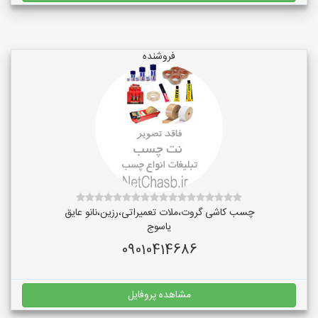
فروشنده
چسب کاشی گروت،ملات تعمیراتی،رزین،نانو عایق
یاسوج
09010414686
مشاهده پروفایل