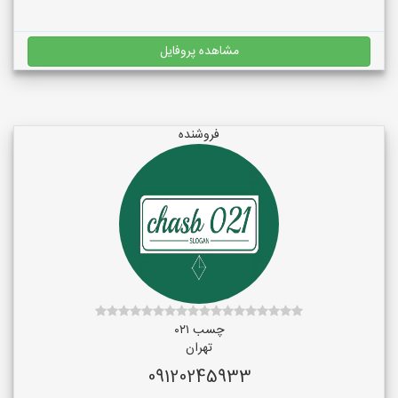
مشاهده پروفایل
فروشنده
چسب ۰۲۱
تهران
09120245933