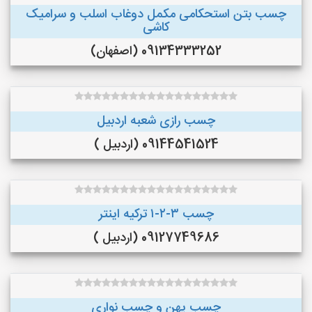
چسب بتن استحکامی مکمل دوغاب اسلب و سرامیک
کاشی
09134333252 (اصفهان)
چسب رازی شعبه اردبیل
09144541524 (اردبیل )
چسب ۳-۲-۱ ترکیه اینتر
09127749686 (اردبیل )
چسب پهن و چسب نواری