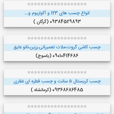
انواع چسب های 123 و آکواریوم و...
09384529893 (گرگان )
چسب کاشی گروت،ملات تعمیراتی،رزین،نانو عایق
09010414686 (یاسوج)
چسب کریستال ۵ سانت و چسب قطره ای غفاری
09368686485 (کرمانشاه )