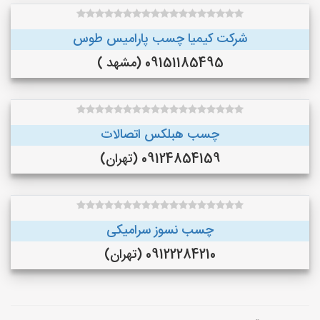
شرکت کیمیا چسب پارامیس طوس
09151185495 (مشهد )
چسب هبلکس اتصالات
09124854159 (تهران)
چسب نسوز سرامیکی
09122284210 (تهران)