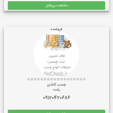
مشاهده پروفایل
فروشنده
چسب کاغذی
رشت
09120420686