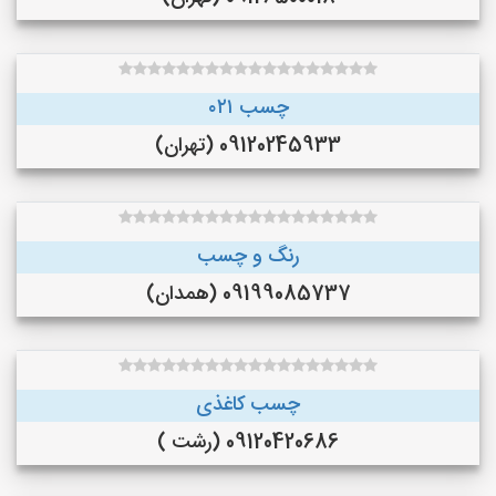
چسب ۰۲۱
09120245933 (تهران)
رنگ و چسب
09199085737 (همدان)
چسب کاغذی
09120420686 (رشت )