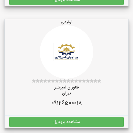
مشاهده پروفایل
تولیدی
فناوران امیرکبیر
تهران
09126500018
مشاهده پروفایل