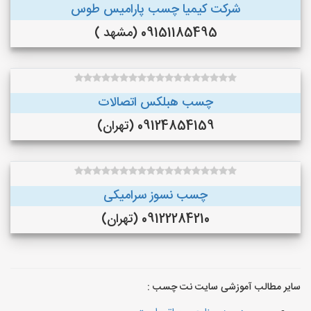
شرکت کیمیا چسب پارامیس طوس
09151185495 (مشهد )
چسب هبلکس اتصالات
09124854159 (تهران)
چسب نسوز سرامیکی
09122284210 (تهران)
سایر مطالب آموزشی سایت نت چسب :