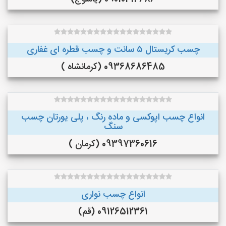
چسب کریستال ۵ سانت و چسب قطره ای غفاری
09368686485 (کرمانشاه )
انواع چسب اپوکسی و ماده رنگ ، پلی یورتان چسب
سنگ
09397360616 (کرمان )
انواع چسب نواری
09126512361 (قم)