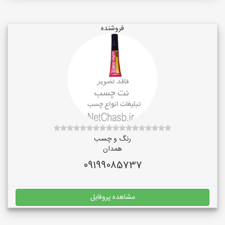
فروشنده
رنگ و چسب
همدان
09199085737
مشاهده پروفایل