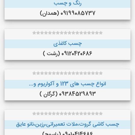
رنگ و چسب
09199085737 (همدان)
چسب کاغذی
09120420686 (رشت )
انواع چسب های 123 و آکواریوم و...
09384529893 (گرگان )
چسب کاشی گروت،ملات تعمیراتی،رزین،نانو عایق
09010414686 (یاسوج)