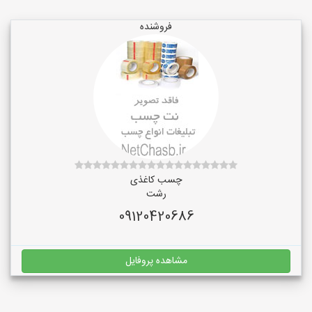
فروشنده
چسب کاغذی
رشت
09120420686
مشاهده پروفایل