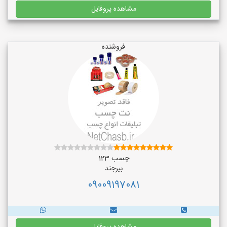
مشاهده پروفایل
فروشنده
چسب 123
بیرجند
09009197081