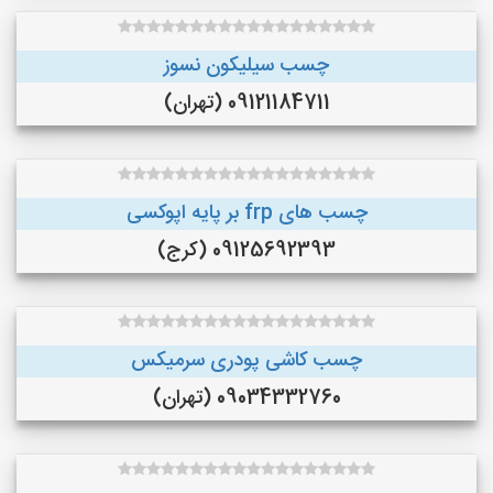
چسب سیلیکون نسوز
09121184711 (تهران)
چسب های frp بر پایه اپوکسی
09125692393 (کرج)
چسب کاشی پودری سرمیکس
09034332760 (تهران)