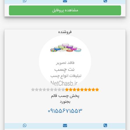
مشاهده پروفایل
فروشنده
پخش چسب قائم
بجنورد
09155671553