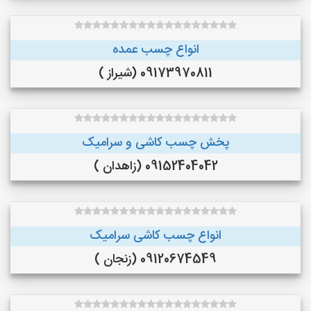
انواع چسب عمده
09173970811 (شیراز )
پخش چسب کاشی و سرامیک
09152404042 (زاهدان )
انواع چسب کاشی سرامیک
09120674549 (زنجان )