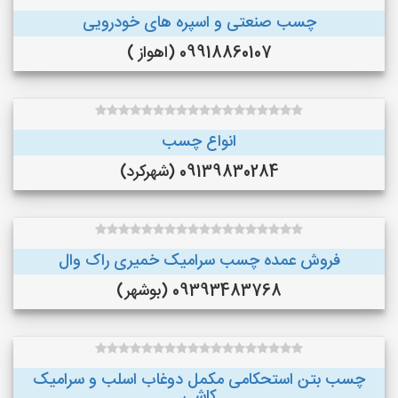
چسب صنعتی و اسپره های خودرویی
09918860107 (اهواز )
انواع چسب
09139830284 (شهرکرد)
فروش عمده چسب سرامیک خمیری راک وال
09393483768 (بوشهر)
چسب بتن استحکامی مکمل دوغاب اسلب و سرامیک
کاشی