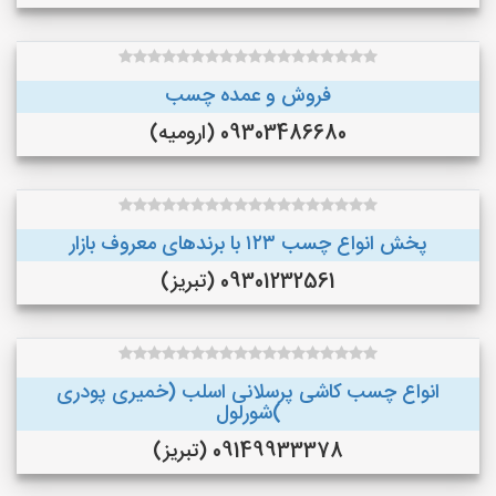
فروش و عمده چسب
09303486680 (ارومیه)
پخش انواع چسب ۱۲۳ با برندهای معروف بازار
09301232561 (تبریز)
انواع چسب کاشی پرسلانی اسلب (خمیری پودری
)شورلول
09149933378 (تبریز)