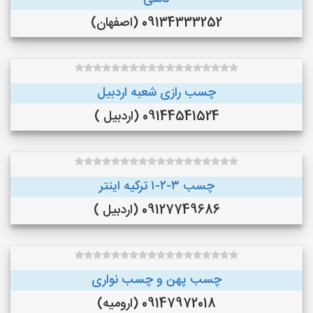
09134333252 (اصفهان)
چسب رازی شعبه اردبیل
09144541524 (اردبیل )
چسب ۳-۲-۱ ترکیه اینتر
09127749686 (اردبیل )
چسب پهن و چسب نواری
09147972018 (ارومیه)