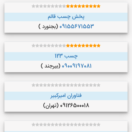
پخش چسب قائم
09155671553
(بجنورد )
چسب 123
09009197081
(بیرجند )
فناوران امیرکبیر
09126500018 (تهران)