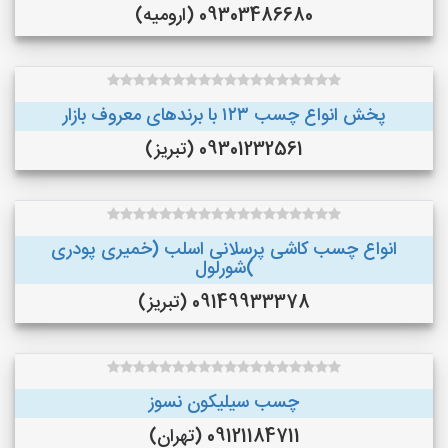
09303486680 (ارومیه)
پخش انواع چسب ۱۲۳ با برندهای معروف بازار
09301232561 (تبریز)
انواع چسب کاشی پرسلانی اسلب (خمیری پودری
)شورلول
09149933378 (تبریز)
چسب سیلیکون نسوز
09121184711 (تهران)