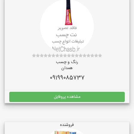
رنگ و چسب
همدان
09199085737
مشاهده پروفایل
فروشنده