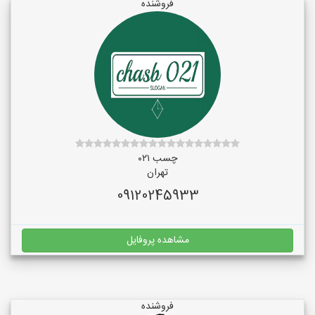
فروشنده
چسب ۰۲۱
تهران
09120245933
مشاهده پروفایل
فروشنده