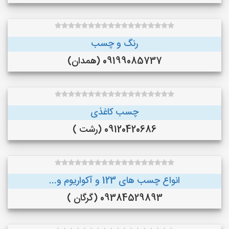
رنگ و چسب
09199085737 (همدان)
چسب کاغذی
09120420686 (رشت )
انواع چسب های 123 و آکواریوم و...
09384529893 (گرگان )