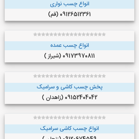
انواع چسب نواری
09126512361 (قم)
انواع چسب عمده
09173970811 (شیراز )
پخش چسب کاشی و سرامیک
09152404042 (زاهدان )
انواع چسب کاشی سرامیک