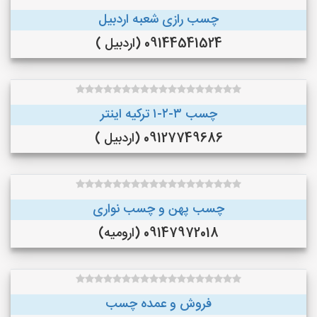
چسب رازی شعبه اردبیل
09144541524 (اردبیل )
چسب ۳-۲-۱ ترکیه اینتر
09127749686 (اردبیل )
چسب پهن و چسب نواری
09147972018 (ارومیه)
فروش و عمده چسب