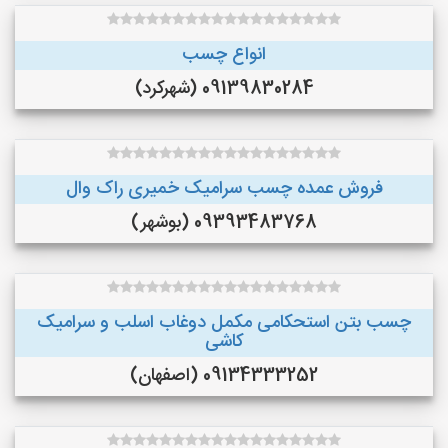
انواع چسب
09139830284 (شهرکرد)
فروش عمده چسب سرامیک خمیری راک وال
09393483768 (بوشهر)
چسب بتن استحکامی مکمل دوغاب اسلب و سرامیک
کاشی
09134333252 (اصفهان)