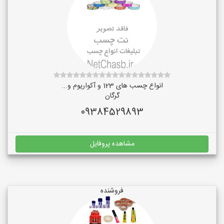
انواع چسب های 123 و آکواریوم و...
گرگان
09384529893
مشاهده پروفایل
فروشنده