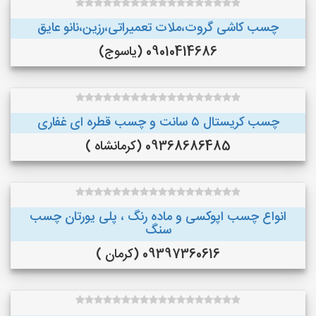
چسب کاشی گروت،ملات تعمیراتی،رزین،نانو عایق
09010414686 (یاسوج)
چسب کریستال ۵ سانت و چسب قطره ای غفاری
09368686485 (کرمانشاه )
انواع چسب اپوکسی و ماده رنگ ، پلی یورتان چسب
سنگ
09397360616 (کرمان )