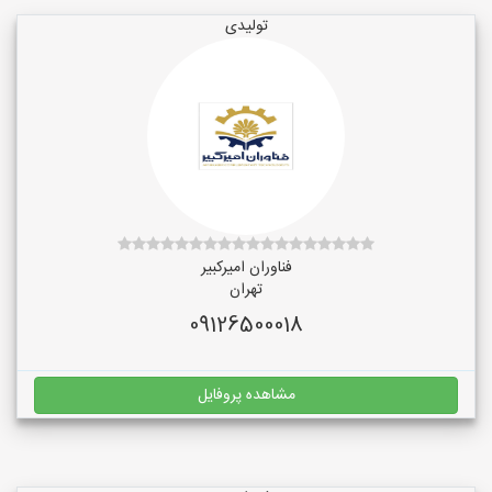
تولیدی
فناوران امیرکبیر
تهران
09126500018
مشاهده پروفایل