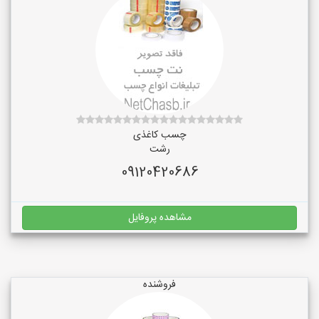
چسب کاغذی
رشت
09120420686
مشاهده پروفایل
فروشنده