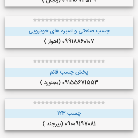
09120674549 (زنجان )
چسب صنعتی و اسپره های خودرویی
09918860107 (اهواز )
پخش چسب قائم
09155671553 (بجنورد )
چسب 123
09009197081 (بیرجند )