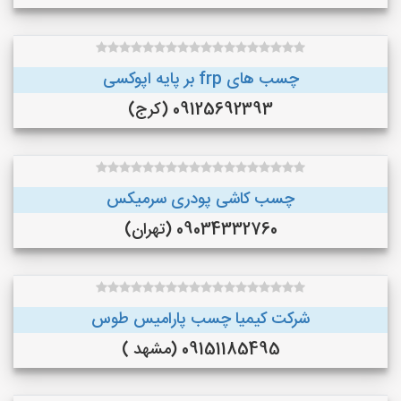
چسب های frp بر پایه اپوکسی
09125692393 (کرج)
چسب کاشی پودری سرمیکس
09034332760 (تهران)
شرکت کیمیا چسب پارامیس طوس
09151185495 (مشهد )