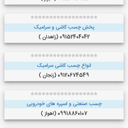
پخش چسب کاشی و سرامیک
09152404042 (زاهدان )
انواع چسب کاشی سرامیک
09120674549 (زنجان )
چسب صنعتی و اسپره های خودرویی
09918860107 (اهواز )