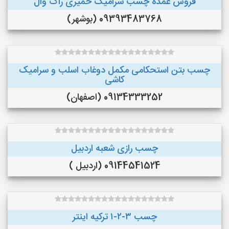
فروش عمده چسب سرامیک خمیری راک وال
09393483768 (بوشهر)
چسب بتن استحکامی مکمل دوغاب اسلب و سرامیک
کاشی
09134333252 (اصفهان)
چسب رازی شعبه اردبیل
09144541524 (اردبیل )
چسب ۳-۲-۱ ترکیه اینتر