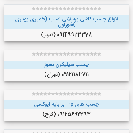
انواع چسب کاشی پرسلانی اسلب (خمیری پودری
)شورلول
09149933378 (تبریز)
چسب سیلیکون نسوز
09121184711 (تهران)
چسب های frp بر پایه اپوکسی
09125692393 (کرج)