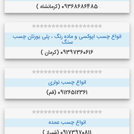
09368686485 (کرمانشاه )
انواع چسب اپوکسی و ماده رنگ ، پلی یورتان چسب
سنگ
09397360616 (کرمان )
انواع چسب نواری
09126512361 (قم)
انواع چسب عمده
09173970811 (شیراز )