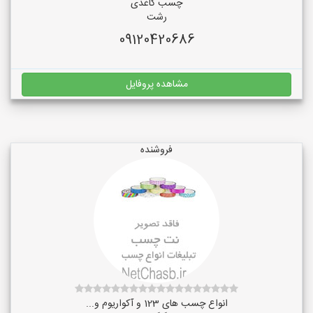
چسب کاغذی
رشت
09120420686
مشاهده پروفایل
فروشنده
انواع چسب های 123 و آکواریوم و...