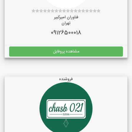
فناوران امیرکبیر
تهران
09126500018
مشاهده پروفایل
فروشنده