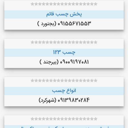
پخش چسب قائم
09155671553 (بجنورد )
چسب 123
09009197081 (بیرجند )
انواع چسب
09139830284 (شهرکرد)