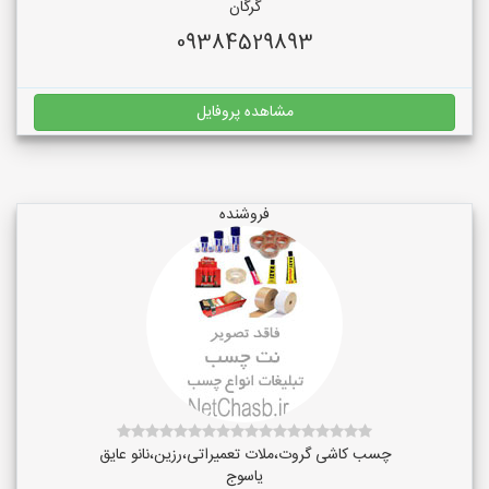
گرگان
09384529893
مشاهده پروفایل
فروشنده
چسب کاشی گروت،ملات تعمیراتی،رزین،نانو عایق
یاسوج