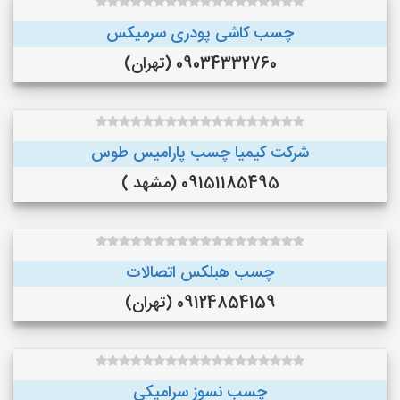
چسب کاشی پودری سرمیکس
09034332760 (تهران)
شرکت کیمیا چسب پارامیس طوس
09151185495 (مشهد )
چسب هبلکس اتصالات
09124854159 (تهران)
چسب نسوز سرامیکی