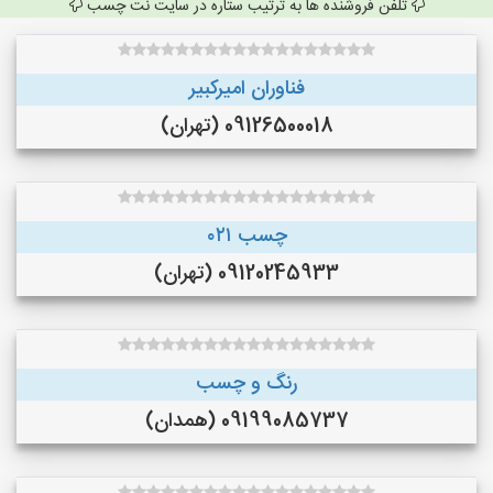
تلفن فروشنده ها به ترتیب ستاره در سایت نت چسب
فناوران امیرکبیر
09126500018 (تهران)
چسب ۰۲۱
09120245933 (تهران)
رنگ و چسب
09199085737 (همدان)