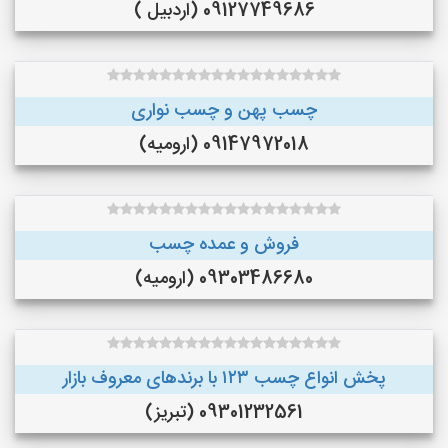
09127749686 (اردبیل )
چسب پهن و چسب نواری
09147972018 (ارومیه)
فروش و عمده چسب
09303486680 (ارومیه)
پخش انواع چسب ۱۲۳ با برندهای معروف بازار
09301232561 (تبریز)