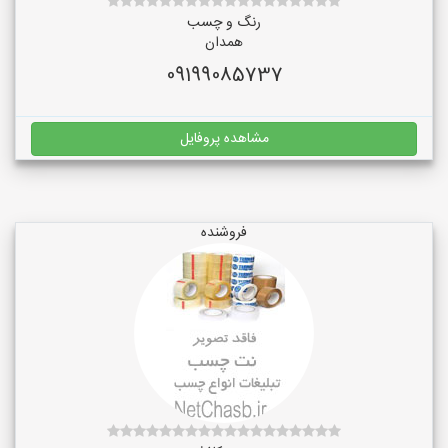
رنگ و چسب
همدان
09199085737
مشاهده پروفایل
فروشنده