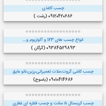
چسب کاغذی
09120420686 (رشت )
انواع چسب های 123 و آکواریوم و...
09384529893 (گرگان )
چسب کاشی گروت،ملات تعمیراتی،رزین،نانو عایق
09010414686 (یاسوج)
چسب کریستال ۵ سانت و چسب قطره ای غفاری