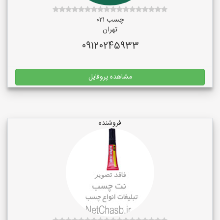
چسب ۰۲۱
تهران
09120245933
مشاهده پروفایل
فروشنده