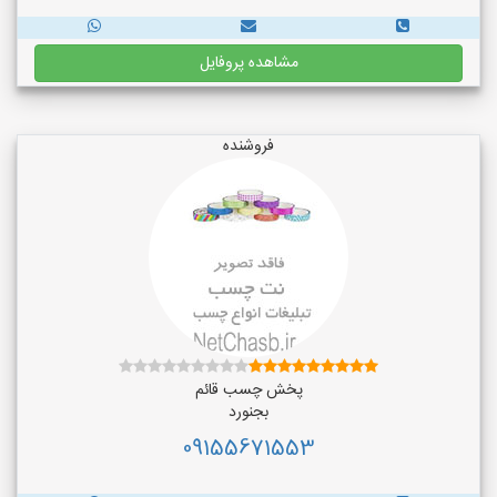
مشاهده پروفایل
فروشنده
پخش چسب قائم
بجنورد
09155671553