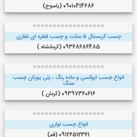
09010414686 (یاسوج)
چسب کریستال ۵ سانت و چسب قطره ای غفاری
09368686485 (کرمانشاه )
انواع چسب اپوکسی و ماده رنگ ، پلی یورتان چسب
سنگ
09397360616 (کرمان )
انواع چسب نواری
09126512361 (قم)