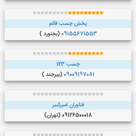
پخش چسب قائم
09155671553
(بجنورد )
چسب 123
09009197081
(بیرجند )
فناوران امیرکبیر
09126500018 (تهران)