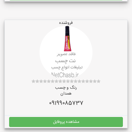
فروشنده
رنگ و چسب
همدان
09199085737
مشاهده پروفایل