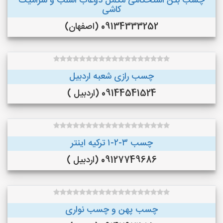
چسب بتن استحکامی مکمل دوغاب اسلب و سرامیک
کاشی
09134333252 (اصفهان)
چسب رازی شعبه اردبیل
09144541524 (اردبیل )
چسب ۳-۲-۱ ترکیه اینتر
09127749686 (اردبیل )
چسب پهن و چسب نواری