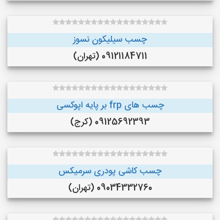
چسب سیلیکون نسوز
09121184711 (تهران)
چسب های frp بر پایه اپوکسی
09125692393 (کرج)
چسب کاشی پودری سرمیکس
09034332760 (تهران)