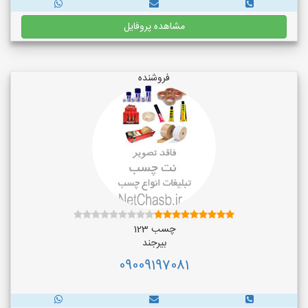
مشاهده پروفایل
فروشنده
چسب 123
بیرجند
09009197081