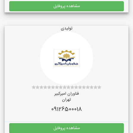
مشاهده پروفایل
تولیدی
فناوران امیرکبیر
تهران
09126500018
مشاهده پروفایل