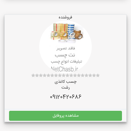
فروشنده
چسب کاغذی
رشت
09120420686
مشاهده پروفایل