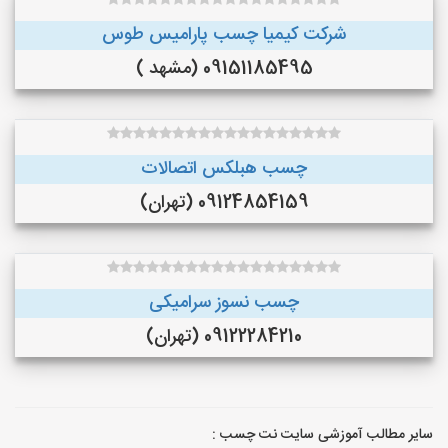
شرکت کیمیا چسب پارامیس طوس
09151185495 (مشهد )
چسب هبلکس اتصالات
09124854159 (تهران)
چسب نسوز سرامیکی
09122284210 (تهران)
سایر مطالب آموزشی سایت نت چسب :