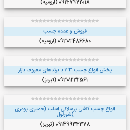
09147972018 (ارومیه)
فروش و عمده چسب
09303486680 (ارومیه)
پخش انواع چسب ۱۲۳ با برندهای معروف بازار
09301232561 (تبریز)
انواع چسب کاشی پرسلانی اسلب (خمیری پودری
)شورلول
09149933378 (تبریز)