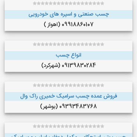
چسب صنعتی و اسپره های خودرویی
09918860107 (اهواز )
انواع چسب
09139830284 (شهرکرد)
فروش عمده چسب سرامیک خمیری راک وال
09393483768 (بوشهر)