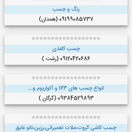
رنگ و چسب
09199085737 (همدان)
چسب کاغذی
09120420686 (رشت )
انواع چسب های 123 و آکواریوم و...
09384529893 (گرگان )
چسب کاشی گروت،ملات تعمیراتی،رزین،نانو عایق