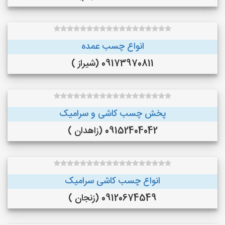
انواع چسب عمده
09173970811 (شیراز )
پخش چسب کاشی و سرامیک
09152404042 (زاهدان )
انواع چسب کاشی سرامیک
09120674549 (زنجان )