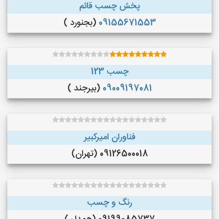
پخش چسب قائم
09155671553
(بجنورد )
چسب 123
09009197081
(بیرجند )
فناوران امیرکبیر
09126500018 (تهران)
رنگ و چسب