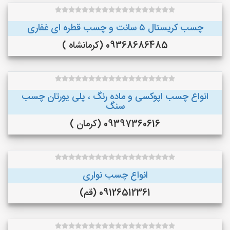
چسب کریستال ۵ سانت و چسب قطره ای غفاری
09368686485 (کرمانشاه )
انواع چسب اپوکسی و ماده رنگ ، پلی یورتان چسب
سنگ
09397360616 (کرمان )
انواع چسب نواری
09126512361 (قم)