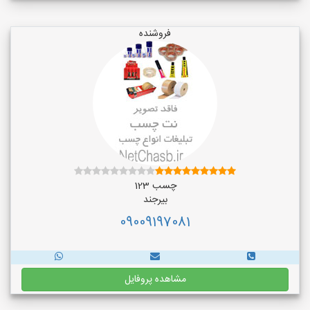
فروشنده
چسب 123
بیرجند
09009197081
مشاهده پروفایل