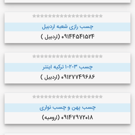
چسب رازی شعبه اردبیل
09144541524 (اردبیل )
چسب ۳-۲-۱ ترکیه اینتر
09127749686 (اردبیل )
چسب پهن و چسب نواری
09147972018 (ارومیه)