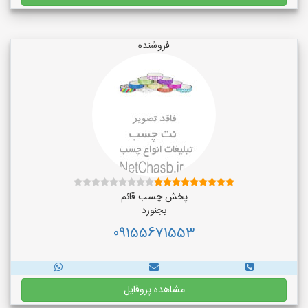
فروشنده
پخش چسب قائم
بجنورد
09155671553
مشاهده پروفایل