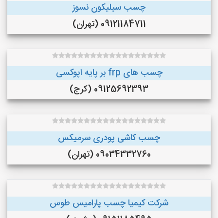
چسب سیلیکون نسوز
09121184711 (تهران)
چسب های frp بر پایه اپوکسی
09125692393 (کرج)
چسب کاشی پودری سرمیکس
09034332760 (تهران)
شرکت کیمیا چسب پارامیس طوس