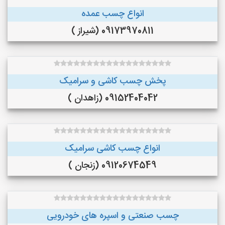
انواع چسب عمده
09173970811 (شیراز )
پخش چسب کاشی و سرامیک
09152404042 (زاهدان )
انواع چسب کاشی سرامیک
09120674549 (زنجان )
چسب صنعتی و اسپره های خودرویی