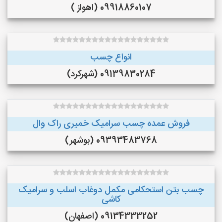
09918860107 (اهواز )
انواع چسب
09139830284 (شهرکرد)
فروش عمده چسب سرامیک خمیری راک وال
09393483768 (بوشهر)
چسب بتن استحکامی مکمل دوغاب اسلب و سرامیک
کاشی
09134333252 (اصفهان)