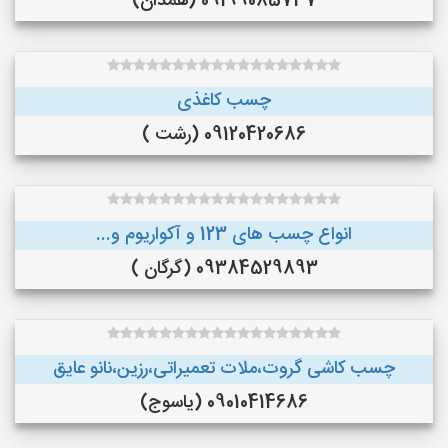
09199085737 (همدان)
چسب کاغذی
09120420686 (رشت )
انواع چسب های 123 و آکواریوم و...
09384529893 (گرگان )
چسب کاشی گروت،ملات تعمیراتی،رزین،نانو عایق
09010414686 (یاسوج)