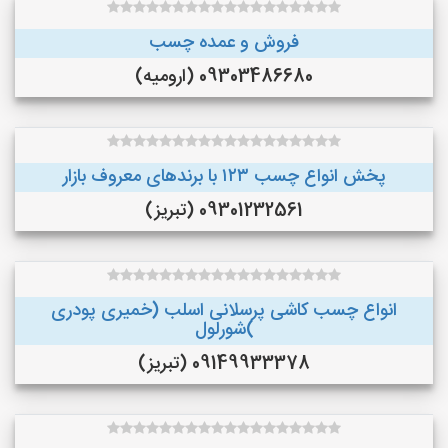
فروش و عمده چسب
09303486680 (ارومیه)
پخش انواع چسب ۱۲۳ با برندهای معروف بازار
09301232561 (تبریز)
انواع چسب کاشی پرسلانی اسلب (خمیری پودری
)شورلول
09149933378 (تبریز)