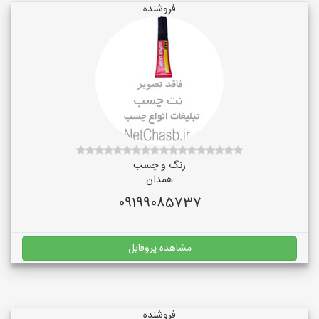
فروشنده
رنگ و چسب
همدان
09199085737
مشاهده پروفایل
فروشنده