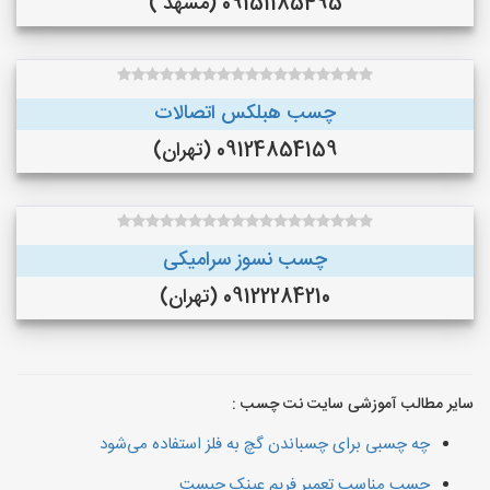
09151185495 (مشهد )
چسب هبلکس اتصالات
09124854159 (تهران)
چسب نسوز سرامیکی
09122284210 (تهران)
سایر مطالب آموزشی سایت نت چسب :
چه چسبی برای چسباندن گچ به فلز استفاده می‌شود
چسب مناسب تعمیر فریم عینک چیست