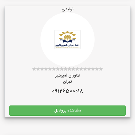
تولیدی
فناوران امیرکبیر
تهران
09126500018
مشاهده پروفایل