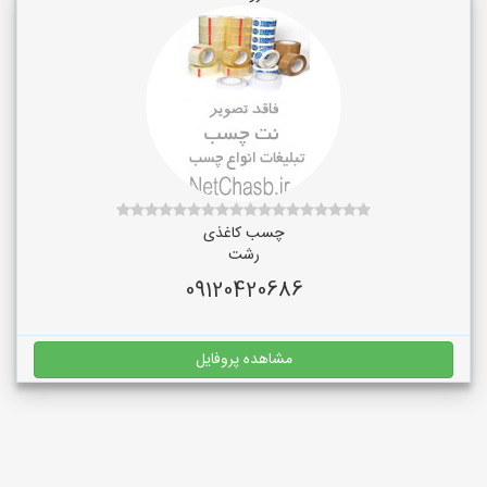
چسب کاغذی
رشت
09120420686
مشاهده پروفایل