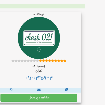
فروشنده
چسب ۰۲۱
تهران
09120245933
مشاهده پروفایل