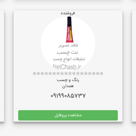
فروشنده
رنگ و چسب
همدان
09199085737
مشاهده پروفایل