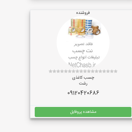
فروشنده
چسب کاغذی
رشت
09120420686
مشاهده پروفایل