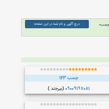
درج آگهی و نام شما در این صفحه
 چسب»
چسب 123
09009197081
(بیرجند )