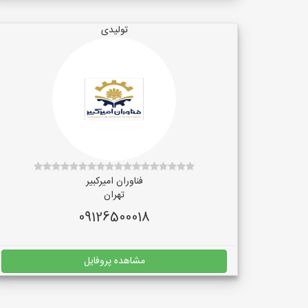
تولیدی
فناوران امیرکبیر
تهران
09126500018
مشاهده پروفایل