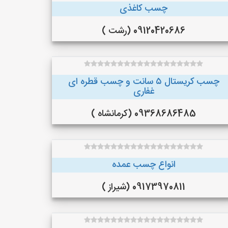
چسب کاغذی
09120420686 (رشت )
چسب کریستال ۵ سانت و چسب قطره ای
غفاری
09368686485 (کرمانشاه )
انواع چسب عمده
09173970811 (شیراز )