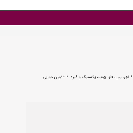
ر، بتن، فلز، چوب، پلاستیک و غیره. * **وزن دوربی