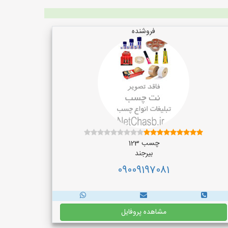
فروشنده
چسب 123
بیرجند
09009197081
مشاهده پروفایل