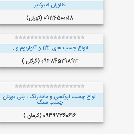
فناوران امیرکبیر
09126500018 (تهران)
انواع چسب های 123 و آکواریوم و...
09384529893 (گرگان )
انواع چسب اپوکسی و ماده رنگ ، پلی یورتان
چسب سنگ
09397360616 (کرمان )