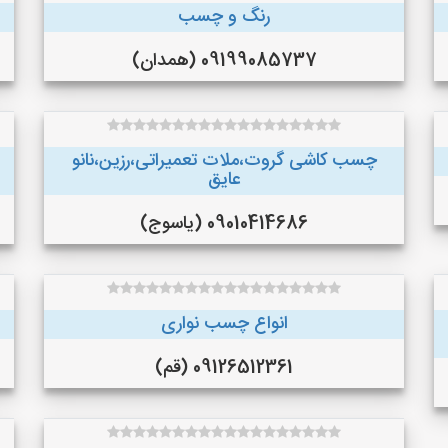
رنگ و چسب
09199085737 (همدان)
چسب کاشی گروت،ملات تعمیراتی،رزین،نانو
عایق
09010414686 (یاسوج)
انواع چسب نواری
09126512361 (قم)