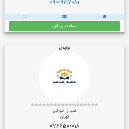
09009197081
مشاهده پروفایل
تولیدی
فناوران امیرکبیر
تهران
09126500018