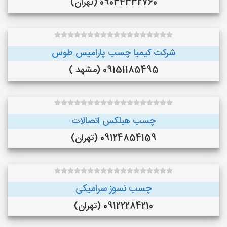
09034332760 (تهران)
شرکت کیمیا چسب پارامیس طوس
09151185495 (مشهد )
چسب هبلکس اتصالات
09124854159 (تهران)
چسب نسوز سرامیکی
09122284210 (تهران)