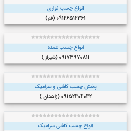
انواع چسب نواری
09126512361 (قم)
انواع چسب عمده
09173970811 (شیراز )
پخش چسب کاشی و سرامیک
09152404042 (زاهدان )
انواع چسب کاشی سرامیک