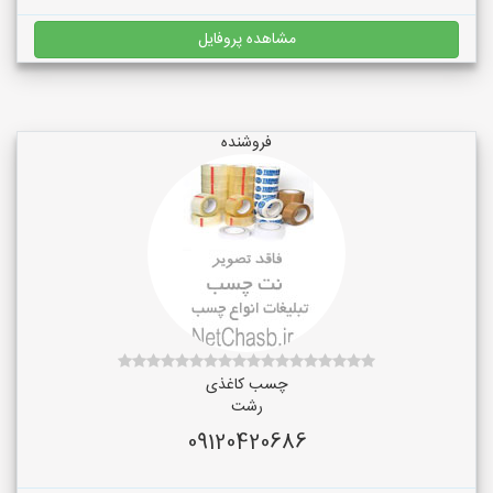
مشاهده پروفایل
فروشنده
چسب کاغذی
رشت
09120420686