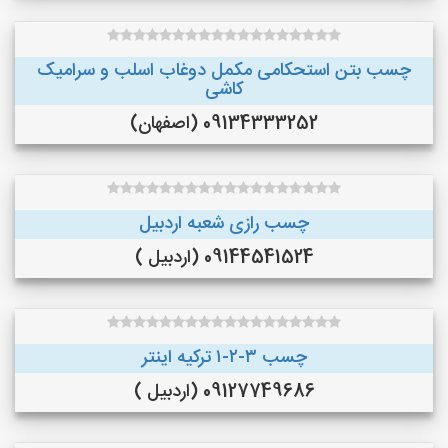
چسب بتن استحکامی مکمل دوغاب اسلب و سرامیک
کاشی
09134333252 (اصفهان)
چسب رازی شعبه اردبیل
09144541524 (اردبیل )
چسب ۳-۲-۱ ترکیه اینتر
09127749686 (اردبیل )