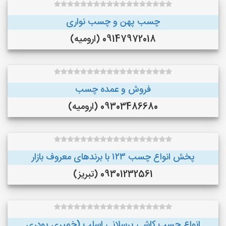
چسب پهن و چسب نواری
09147972018 (ارومیه)
فروش و عمده چسب
09303486680 (ارومیه)
پخش انواع چسب ۱۲۳ با برندهای معروف بازار
09301232561 (تبریز)
انواع چسب کاشی پرسلانی اسلب (خمیری پودری