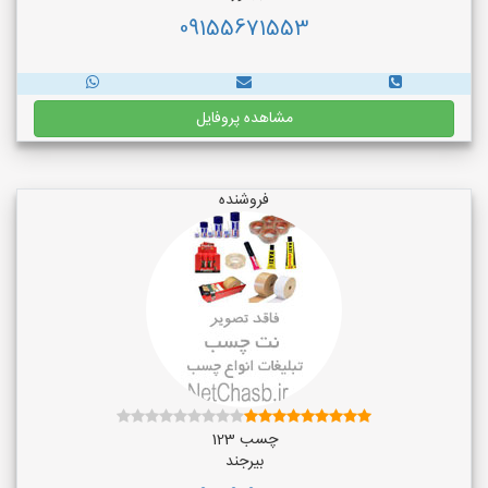
09155671553
مشاهده پروفایل
فروشنده
چسب 123
بیرجند