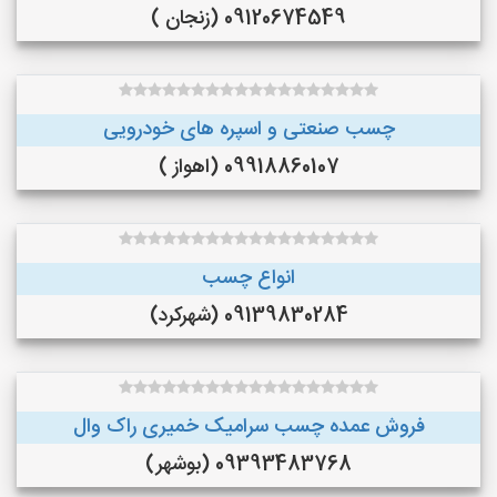
09120674549 (زنجان )
چسب صنعتی و اسپره های خودرویی
09918860107 (اهواز )
انواع چسب
09139830284 (شهرکرد)
فروش عمده چسب سرامیک خمیری راک وال
09393483768 (بوشهر)