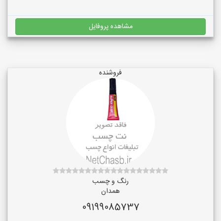
مشاهده پروفایل
فروشنده
رنگ و چسب
همدان
09199085737