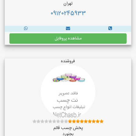
تهران
09120245933
مشاهده پروفایل
فروشنده
پخش چسب قائم
بجنورد