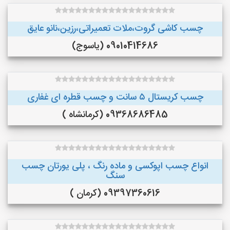
چسب کاشی گروت،ملات تعمیراتی،رزین،نانو عایق
09010414686 (یاسوج)
چسب کریستال ۵ سانت و چسب قطره ای غفاری
09368686485 (کرمانشاه )
انواع چسب اپوکسی و ماده رنگ ، پلی یورتان چسب
سنگ
09397360616 (کرمان )