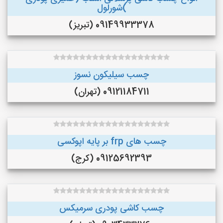
)شورلول
09149933378 (تبریز)
چسب سیلیکون نسوز
09121184711 (تهران)
چسب های frp بر پایه اپوکسی
09125692393 (کرج)
چسب کاشی پودری سرمیکس