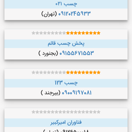
چسب ۰۲۱
09120245933
(تهران)
پخش چسب قائم
09155671553
(بجنورد )
چسب 123
09009197081
(بیرجند )
فناوران امیرکبیر