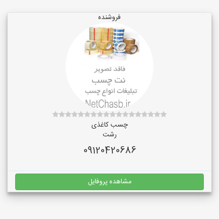
فروشنده
چسب کاغذی
رشت
09120420686
مشاهده پروفایل