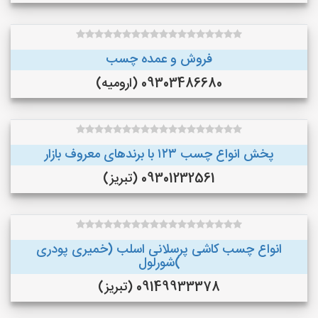
فروش و عمده چسب
09303486680 (ارومیه)
پخش انواع چسب ۱۲۳ با برندهای معروف بازار
09301232561 (تبریز)
انواع چسب کاشی پرسلانی اسلب (خمیری پودری
)شورلول
09149933378 (تبریز)