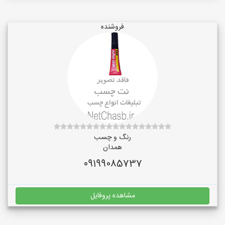
فروشنده
رنگ و چسب
همدان
09199085737
مشاهده پروفایل