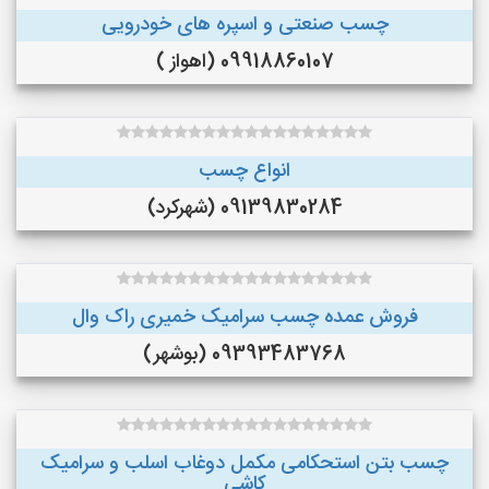
چسب صنعتی و اسپره های خودرویی
09918860107 (اهواز )
انواع چسب
09139830284 (شهرکرد)
فروش عمده چسب سرامیک خمیری راک وال
09393483768 (بوشهر)
چسب بتن استحکامی مکمل دوغاب اسلب و سرامیک
کاشی