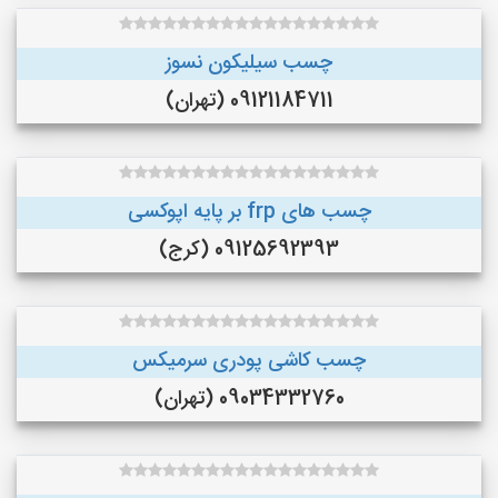
چسب سیلیکون نسوز
09121184711 (تهران)
چسب های frp بر پایه اپوکسی
09125692393 (کرج)
چسب کاشی پودری سرمیکس
09034332760 (تهران)