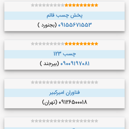
پخش چسب قائم
09155671553
(بجنورد )
چسب 123
09009197081
(بیرجند )
فناوران امیرکبیر
09126500018 (تهران)