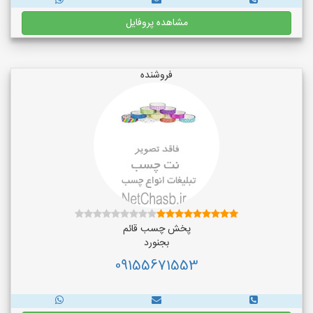
مشاهده پروفایل
فروشنده
پخش چسب قائم
بجنورد
09155671553