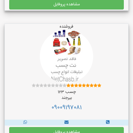
مشاهده پروفایل
فروشنده
چسب 123
بیرجند
09009197081
مشاهده پروفایل