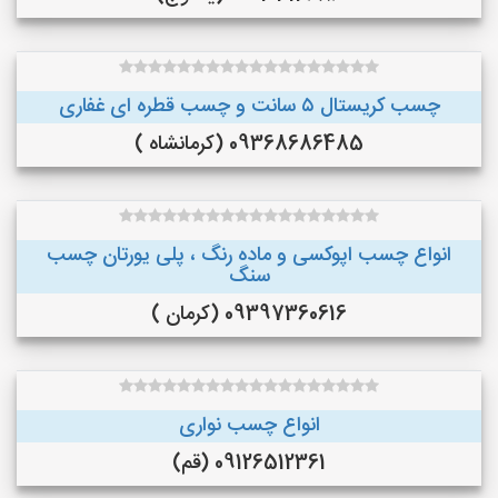
چسب کریستال ۵ سانت و چسب قطره ای غفاری
09368686485 (کرمانشاه )
انواع چسب اپوکسی و ماده رنگ ، پلی یورتان چسب
سنگ
09397360616 (کرمان )
انواع چسب نواری
09126512361 (قم)