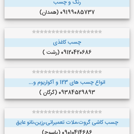
رنگ و چسب
09199085737 (همدان)
چسب کاغذی
09120420686 (رشت )
انواع چسب های 123 و آکواریوم و...
09384529893 (گرگان )
چسب کاشی گروت،ملات تعمیراتی،رزین،نانو عایق
09010414686 (یاسوج)