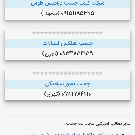
شرکت کیمیا چسب پارامیس طوس
09151185495 (مشهد )
چسب هبلکس اتصالات
09124854159 (تهران)
چسب نسوز سرامیکی
09122284210 (تهران)
سایر مطالب آموزشی سایت نت چسب :
چسب مناسب اتصال سرامیک به چوب کدام است