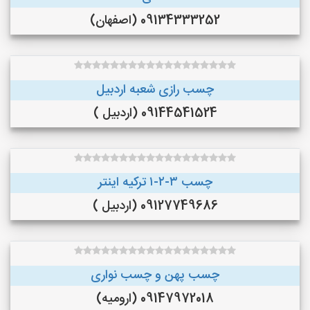
09134333252 (اصفهان)
چسب رازی شعبه اردبیل
09144541524 (اردبیل )
چسب ۳-۲-۱ ترکیه اینتر
09127749686 (اردبیل )
چسب پهن و چسب نواری
09147972018 (ارومیه)