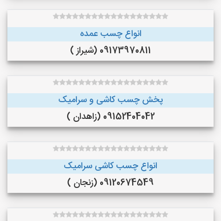
انواع چسب عمده
09173970811 (شیراز )
پخش چسب کاشی و سرامیک
09152404042 (زاهدان )
انواع چسب کاشی سرامیک
09120674549 (زنجان )