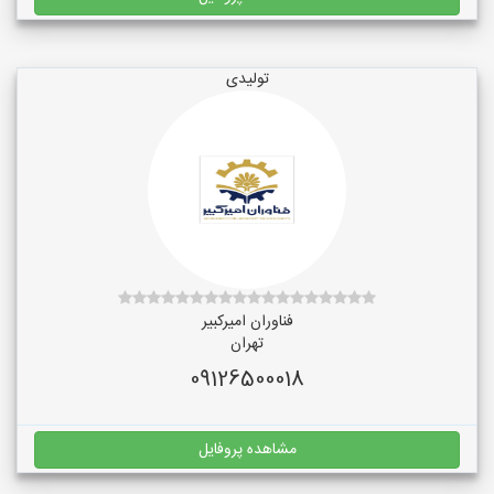
تولیدی
فناوران امیرکبیر
تهران
09126500018
مشاهده پروفایل