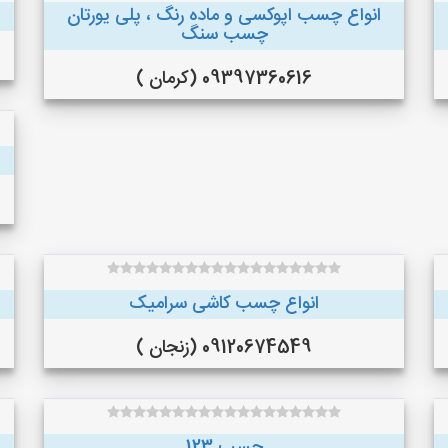
انواع چسب اپوکسی و ماده رنگ ، پلی یورتان
چسب سنگ
09397360616 (کرمان )
انواع چسب کاشی سرامیک
09120674549 (زنجان )