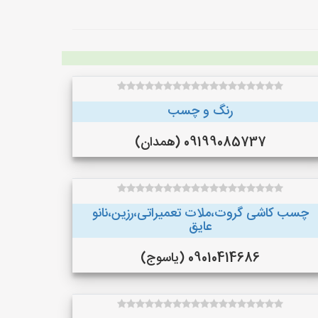
رنگ و چسب
09199085737 (همدان)
چسب کاشی گروت،ملات تعمیراتی،رزین،نانو
عایق
09010414686 (یاسوج)