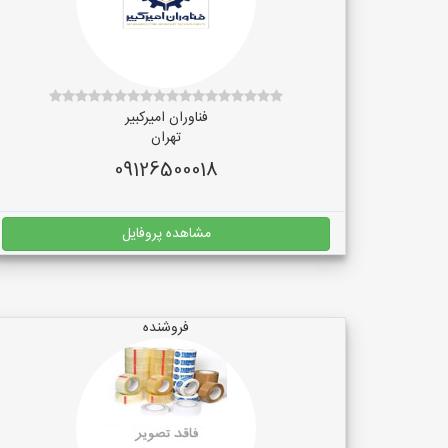
فناوران امیرکبیر
تهران
09126500018
مشاهده پروفایل
فروشنده