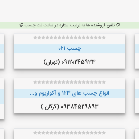
تلفن فروشنده ها به ترتیب ستاره در سایت نت چسب
چسب ۰۲۱
09120245933 (تهران)
انواع چسب های 123 و آکواریوم و...
09384529893 (گرگان )