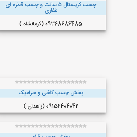
چسب کریستال ۵ سانت و چسب قطره ای
غفاری
09368686485 (کرمانشاه )
پخش چسب کاشی و سرامیک
09152404042 (زاهدان )