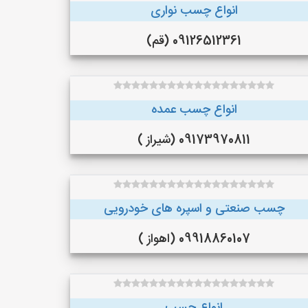
انواع چسب نواری
09126512361 (قم)
انواع چسب عمده
09173970811 (شیراز )
چسب صنعتی و اسپره های خودرویی
09918860107 (اهواز )