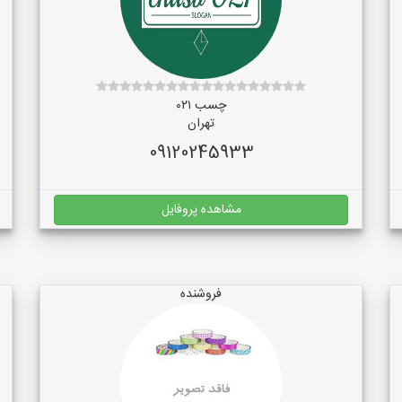
چسب ۰۲۱
تهران
09120245933
مشاهده پروفایل
فروشنده