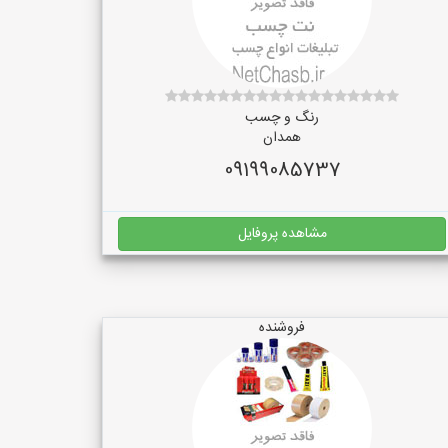
رنگ و چسب
همدان
09199085737
مشاهده پروفایل
فروشنده