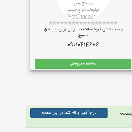
چسب کاشی گروت،ملات تعمیراتی،رزین،نانو عایق
یاسوج
09010414686
مشاهده پروفایل
درج آگهی و نام شما در این صفحه
 چسب»