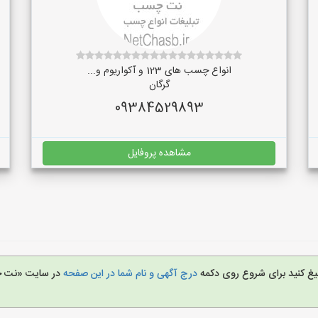
انواع چسب های 123 و آکواریوم و...
گرگان
09384529893
مشاهده پروفایل
لیغ کنید برای شروع روی دکمه
درج آگهی و نام شما در این صفحه
در سایت «نت