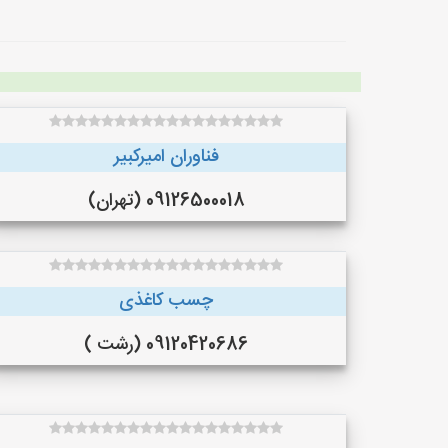
فناوران امیرکبیر
09126500018 (تهران)
چسب کاغذی
09120420686 (رشت )