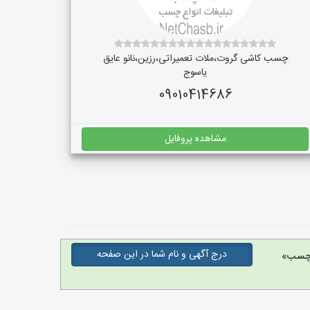
چسب کاشی گروت،ملات تعمیراتی،رزین،نانو عایق
یاسوج
09010414686
مشاهده پروفایل
درج آگهی و نام شما در این صفحه
 چسب»