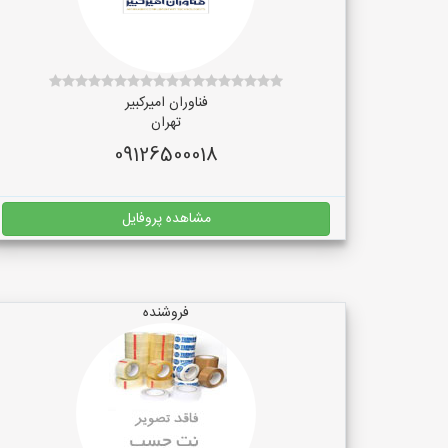
فناوران امیرکبیر
تهران
09126500018
مشاهده پروفایل
فروشنده