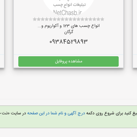
انواع چسب های 123 و آکواریوم و...
گرگان
09384529893
مشاهده پروفایل
لیغ کنید برای شروع روی دکمه
درج آگهی و نام شما در این صفحه
در سایت «نت