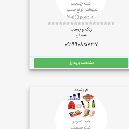
رنگ و چسب
همدان
09199085737
مشاهده پروفایل
فروشنده