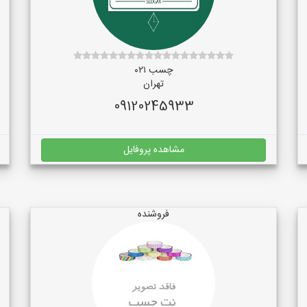
چسب ۰۲۱
تهران
09120245933
مشاهده پروفایل
فروشنده