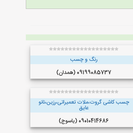
رنگ و چسب
09199085737 (همدان)
چسب کاشی گروت،ملات تعمیراتی،رزین،نانو
عایق
09010414686 (یاسوج)