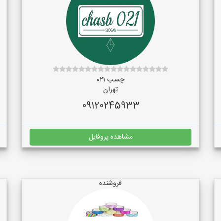
چسب ۰۲۱
تهران
09120245933
مشاهده پروفایل
فروشنده