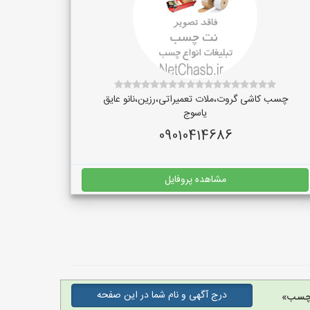
چسب کاشی گروت،ملات تعمیراتی،رزین،نانو عایق
یاسوج
09010414686
مشاهده پروفایل
درج آگهی و نام شما در این صفحه
 چسب»