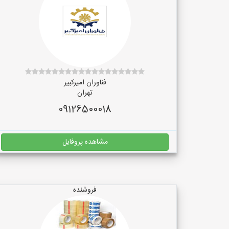
فناوران امیرکبیر
تهران
09126500018
مشاهده پروفایل
فروشنده