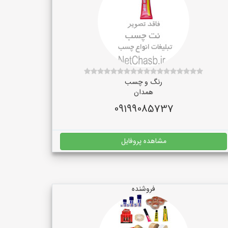
رنگ و چسب
همدان
09199085737
مشاهده پروفایل
فروشنده