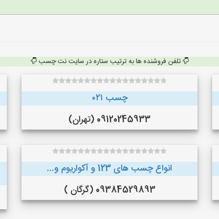
تلفن فروشنده ها به ترتیب ستاره در سایت نت چسب
چسب ۰۲۱
09120245933 (تهران)
انواع چسب های 123 و آکواریوم و...
09384529893 (گرگان )