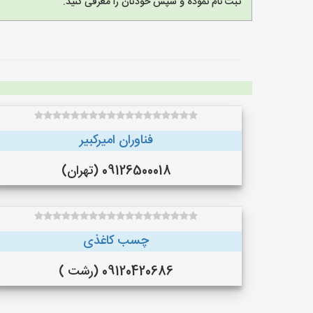
ثبت نام نموده و سپس خودتان را معرفی کنید.
فناوران امیرکبیر
09126500018 (تهران)
چسب کاغذی
09120420686 (رشت )