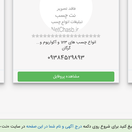
انواع چسب های 123 و آکواریوم و...
گرگان
09384529893
مشاهده پروفایل
لیغ کنید برای شروع روی دکمه
درج آگهی و نام شما در این صفحه
در سایت «نت