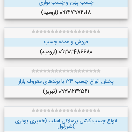
چسب پهن و چسب نواری
09147972018 (ارومیه)
فروش و عمده چسب
09303486680 (ارومیه)
پخش انواع چسب ۱۲۳ با برندهای معروف بازار
09301232561 (تبریز)
انواع چسب کاشی پرسلانی اسلب (خمیری پودری
)شورلول