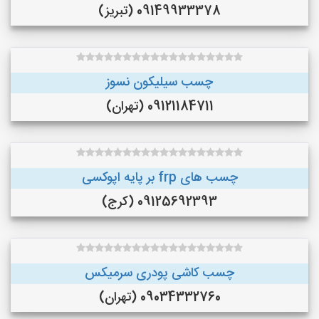
09149933378 (تبریز)
چسب سیلیکون نسوز
09121184711 (تهران)
چسب های frp بر پایه اپوکسی
09125692393 (کرج)
چسب کاشی پودری سرمیکس
09034332760 (تهران)