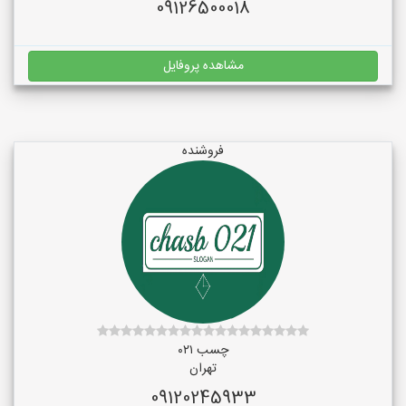
09126500018
مشاهده پروفایل
فروشنده
چسب ۰۲۱
تهران
09120245933