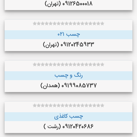
09126500018 (تهران)
چسب ۰۲۱
09120245933 (تهران)
رنگ و چسب
09199085737 (همدان)
چسب کاغذی
09120420686 (رشت )