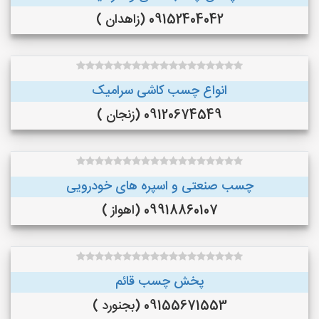
09152404042 (زاهدان )
انواع چسب کاشی سرامیک
09120674549 (زنجان )
چسب صنعتی و اسپره های خودرویی
09918860107 (اهواز )
پخش چسب قائم
09155671553 (بجنورد )