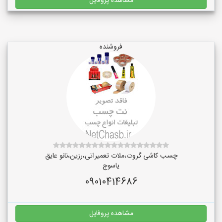
مشاهده پروفایل
فروشنده
چسب کاشی گروت،ملات تعمیراتی،رزین،نانو عایق
یاسوج
09010414686
مشاهده پروفایل