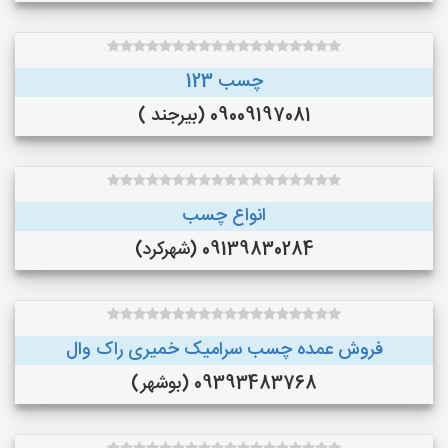
چسب 123
09009197081 (بیرجند )
انواع چسب
09139830284 (شهرکرد)
فروش عمده چسب سرامیک خمیری راک وال
09393483768 (بوشهر)