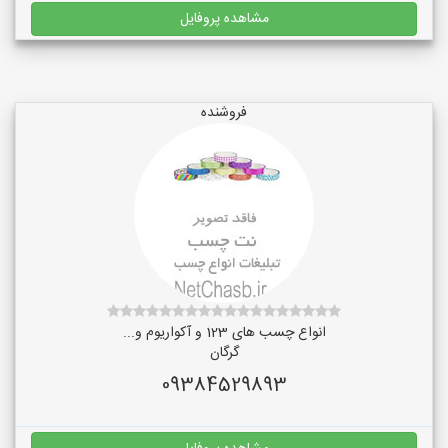
مشاهده پروفایل
فروشنده
انواع چسب های 123 و آکواریوم و...
گرگان
09384529893