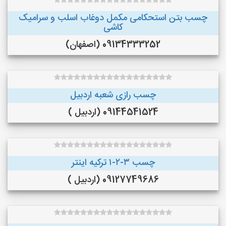
چسب بتن استحکامی مکمل دوغاب اسلب و سرامیک
کاشی
09134333252 (اصفهان)
چسب رازی شعبه اردبیل
09144541524 (اردبیل )
چسب ۳-۲-۱ ترکیه اینتر
09127749686 (اردبیل )