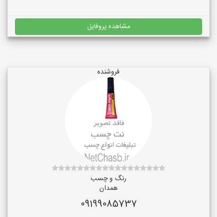
مشاهده پروفایل
فروشنده
رنگ و چسب
همدان
09199085737