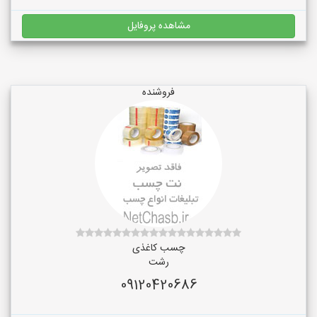
مشاهده پروفایل
فروشنده
چسب کاغذی
رشت
09120420686