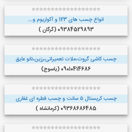
انواع چسب های 123 و آکواریوم و...
09384529893 (گرگان )
چسب کاشی گروت،ملات تعمیراتی،رزین،نانو عایق
09010414686 (یاسوج)
چسب کریستال ۵ سانت و چسب قطره ای غفاری
09368686485 (کرمانشاه )