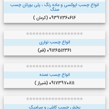
انواع چسب اپوکسی و ماده رنگ ، پلی یورتان چسب
سنگ
09397360616 (کرمان )
انواع چسب نواری
09126512361 (قم)
انواع چسب عمده
09173970811 (شیراز )
پخش چسب کاشی و سرامیک