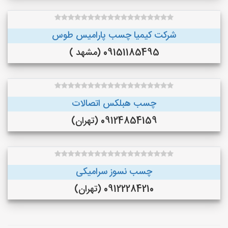
شرکت کیمیا چسب پارامیس طوس
09151185495 (مشهد )
چسب هبلکس اتصالات
09124854159 (تهران)
چسب نسوز سرامیکی
09122284210 (تهران)