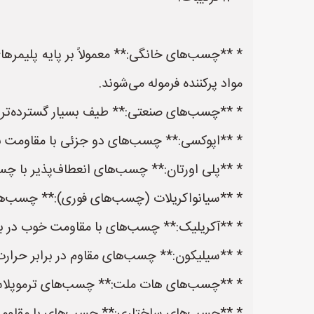
مواد پرکننده فرموله می‌شوند.
* **چسب‌های صنعتی:** طیف بسیار گسترده‌تری از
* **اپوکسی:** چسب‌های دو جزئی با مقاومت بسیا
* **پلی اورتان:** چسب‌های انعطاف‌پذیر با چس
* **سیانواکریلات (چسب‌های فوری):** چسب‌ها
* **آکریلیک:** چسب‌های با مقاومت خوب در برابر اشعه UV و شرایط
* **سیلیکون:** چسب‌های مقاوم در برابر حرارت 
* **چسب‌های هات ملت:** چسب‌های ترموپلاستی