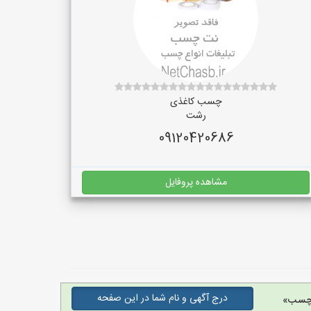
چسب کاغذی
رشت
09120420686
مشاهده پروفایل
درج آگهی و نام شما در این صفحه
 چسب»