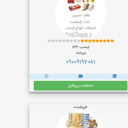
چسب 123
بیرجند
09009197081
مشاهده پروفایل
فروشنده