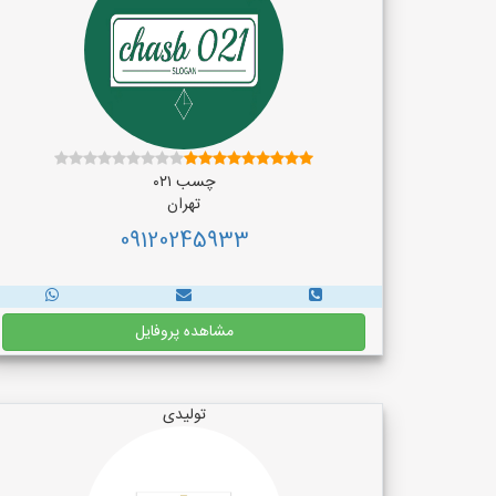
چسب ۰۲۱
تهران
09120245933
مشاهده پروفایل
تولیدی