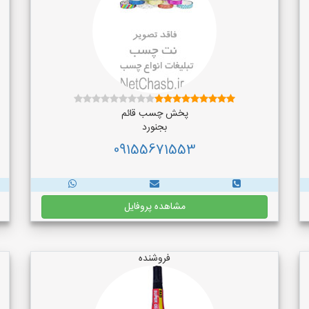
پخش چسب قائم
بجنورد
09155671553
مشاهده پروفایل
فروشنده