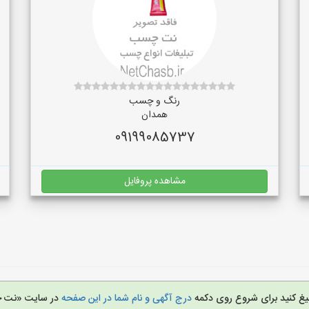
رنگ و چسب
همدان
09199085737
مشاهده پروفایل
لیغ کنید برای شروع روی دکمه
درج آگهی و نام شما در این صفحه
در سایت «نت