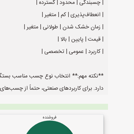
| چسبندگی | محدود | گسترده |
| انعطاف‌پذیری | کم | متغیر |
| زمان خشک شدن | طولانی | متغیر |
| قیمت | پایین | بالا |
| کاربرد | عمومی | تخصصی |
**نکته مهم:** انتخاب نوع چسب مناسب بستگی 
دارد. برای کاربردهای صنعتی، حتماً از چسب‌های
فروشنده