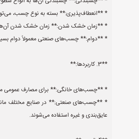
* **چسبندگی:** چسبندگی آن‌ها به انواع سطوح
* **انعطاف‌پذیری:** بسته به نوع چسب، می‌توان
* **زمان خشک شدن:** زمان خشک شدن آن‌ها می
* **دوام:** چسب‌های صنعتی معمولاً دوام بسی
**3. کاربردها:**
* **چسب‌های خانگی:** برای مصارف عمومی مانند
* **چسب‌های صنعتی:** در صنایع مختلف مانند
عایق‌بندی و غیره استفاده می‌شوند.