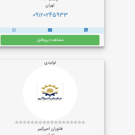
تهران
09120245933
مشاهده پروفایل
تولیدی
فناوران امیرکبیر