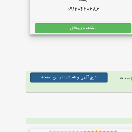
رشت
09120420686
مشاهده پروفایل
درج آگهی و نام شما در این صفحه
 چسب»