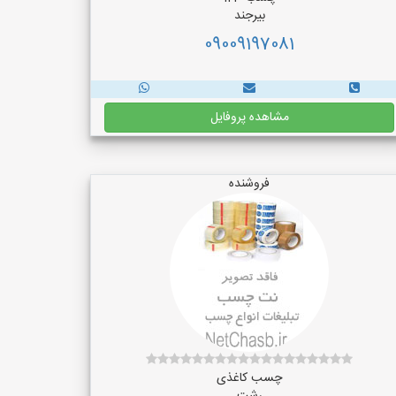
بیرجند
09009197081
مشاهده پروفایل
فروشنده
چسب کاغذی