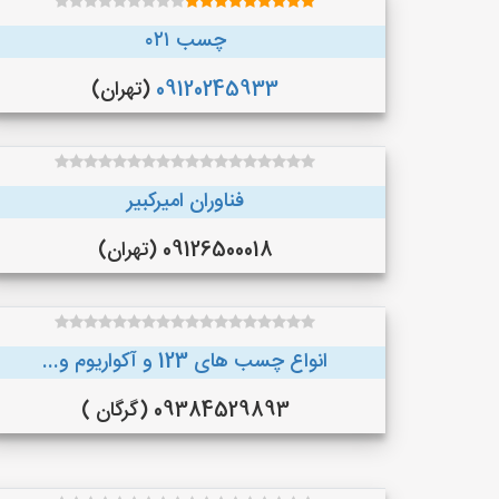
چسب ۰۲۱
09120245933
(تهران)
فناوران امیرکبیر
09126500018 (تهران)
انواع چسب های 123 و آکواریوم و...
09384529893 (گرگان )