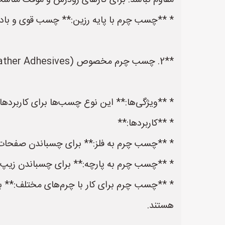
مقاوم نباشد. برای کارهای زودرس و موقت مناس
* **چسب چرم با پایه رزین:** چسب قوی و بادوام ب
**2. چسب چرم مخصوص (Specialized Leather Adhesives):**
* **ویژگی‌ها:** این نوع چسب‌ها برای کاربردها
* **کاربردها:**
* **چسب چرم به فلز:** برای چسباندن صفحات چ
* **چسب چرم به پارچه:** برای چسباندن زیپ، د
* **چسب چرم برای کار با چرم‌های مختلف:** 
هستند.