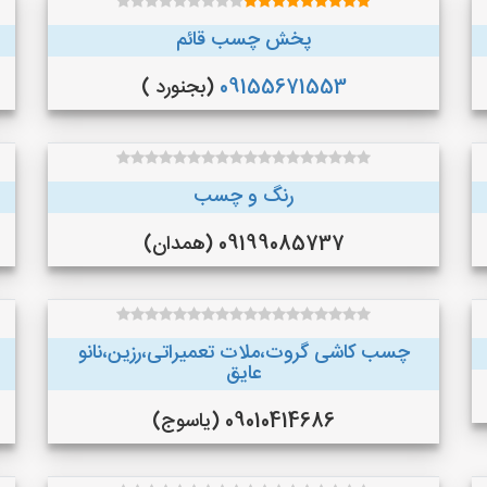
پخش چسب قائم
09155671553
(بجنورد )
رنگ و چسب
09199085737 (همدان)
چسب کاشی گروت،ملات تعمیراتی،رزین،نانو
عایق
09010414686 (یاسوج)