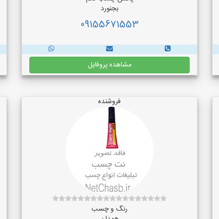
بجنورد
09155671553
مشاهده پروفایل
فروشنده
رنگ و چسب