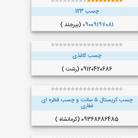
چسب 123
09009197081
(بیرجند )
چسب کاغذی
09120420686 (رشت )
چسب کریستال ۵ سانت و چسب قطره ای
غفاری
09368686485 (کرمانشاه )