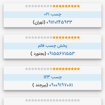
چسب ۰۲۱
09120245933
(تهران)
پخش چسب قائم
09155671553
(بجنورد )
چسب 123
09009197081
(بیرجند )