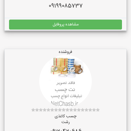
09199085737
مشاهده پروفایل
فروشنده
چسب کاغذی
رشت