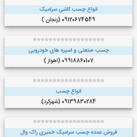
انواع چسب کاشی سرامیک
09120674549 (زنجان )
چسب صنعتی و اسپره های خودرویی
09918860107 (اهواز )
انواع چسب
09139830284 (شهرکرد)
فروش عمده چسب سرامیک خمیری راک وال