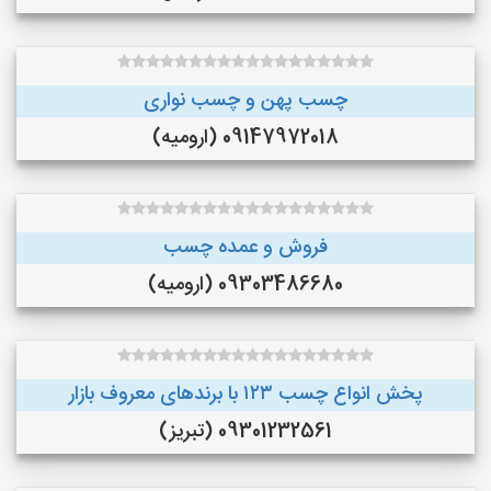
چسب پهن و چسب نواری
09147972018 (ارومیه)
فروش و عمده چسب
09303486680 (ارومیه)
پخش انواع چسب ۱۲۳ با برندهای معروف بازار
09301232561 (تبریز)