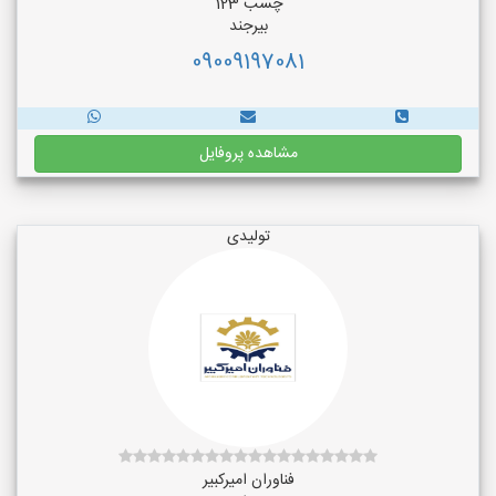
چسب 123
بیرجند
09009197081
مشاهده پروفایل
تولیدی
فناوران امیرکبیر