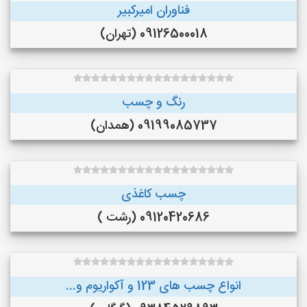
فناوران امیرکبیر
09126500018 (تهران)
رنگ و چسب
09199085737 (همدان)
چسب کاغذی
09120420686 (رشت )
انواع چسب های 123 و آکواریوم و...