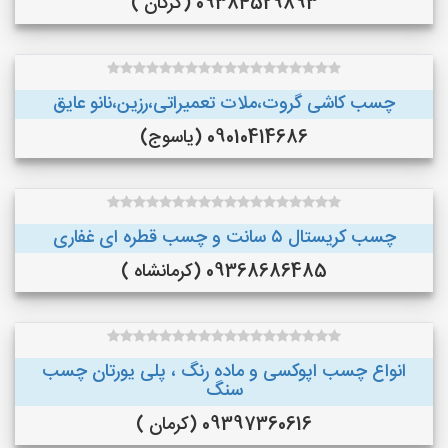
09384529893 (گرگان )
چسب کاشی گروت،ملات تعمیراتی،رزین،نانو عایق
09010414686 (یاسوج)
چسب کریستال ۵ سانت و چسب قطره ای غفاری
09368686485 (کرمانشاه )
انواع چسب اپوکسی و ماده رنگ ، پلی یورتان چسب
سنگ
09397360616 (کرمان )