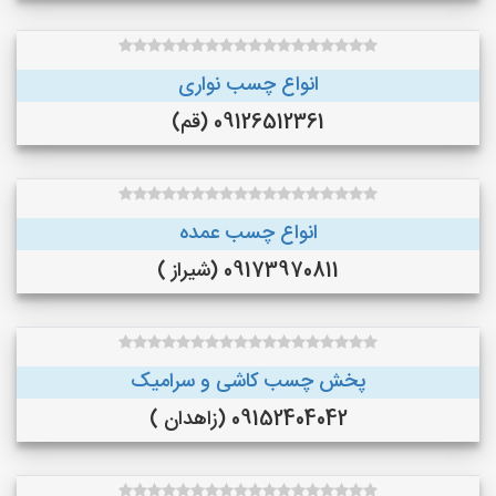
انواع چسب نواری
09126512361 (قم)
انواع چسب عمده
09173970811 (شیراز )
پخش چسب کاشی و سرامیک
09152404042 (زاهدان )