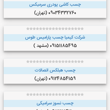
چسب کاشی پودری سرمیکس
09034332760 (تهران)
شرکت کیمیا چسب پارامیس طوس
09151185495 (مشهد )
چسب هبلکس اتصالات
09124854159 (تهران)
چسب نسوز سرامیکی