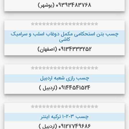
09393483768 (بوشهر)
چسب بتن استحکامی مکمل دوغاب اسلب و سرامیک
کاشی
09134333252 (اصفهان)
چسب رازی شعبه اردبیل
09144541524 (اردبیل )
چسب ۳-۲-۱ ترکیه اینتر
09127749686 (اردبیل )