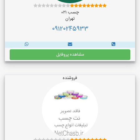
چسب ۰۲۱
تهران
09120245933
مشاهده پروفایل
فروشنده