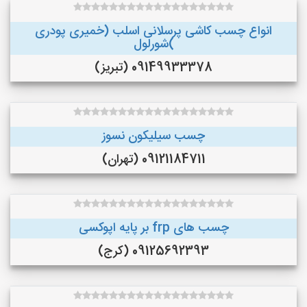
انواع چسب کاشی پرسلانی اسلب (خمیری پودری
)شورلول
09149933378 (تبریز)
چسب سیلیکون نسوز
09121184711 (تهران)
چسب های frp بر پایه اپوکسی
09125692393 (کرج)