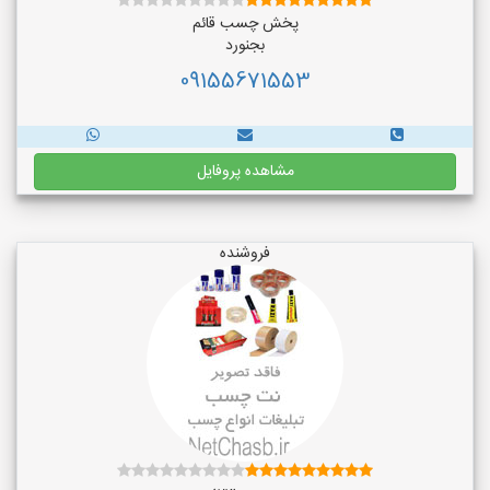
پخش چسب قائم
بجنورد
09155671553
مشاهده پروفایل
فروشنده