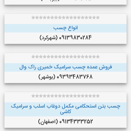
انواع چسب
09139830284 (شهرکرد)
فروش عمده چسب سرامیک خمیری راک وال
09393483768 (بوشهر)
چسب بتن استحکامی مکمل دوغاب اسلب و سرامیک
کاشی
09134333252 (اصفهان)