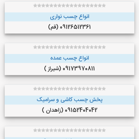
انواع چسب نواری
09126512361 (قم)
انواع چسب عمده
09173970811 (شیراز )
پخش چسب کاشی و سرامیک
09152404042 (زاهدان )