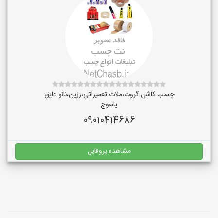
چسب کاشی گروت،ملات تعمیراتی،رزین،نانو عایق
یاسوج
09010414686
مشاهده پروفایل