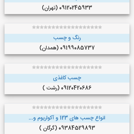
09120245933 (تهران)
رنگ و چسب
09199085737 (همدان)
چسب کاغذی
09120420686 (رشت )
انواع چسب های 123 و آکواریوم و...
09384529893 (گرگان )