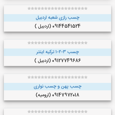
چسب رازی شعبه اردبیل
09144541524 (اردبیل )
چسب ۳-۲-۱ ترکیه اینتر
09127749686 (اردبیل )
چسب پهن و چسب نواری
09147972018 (ارومیه)