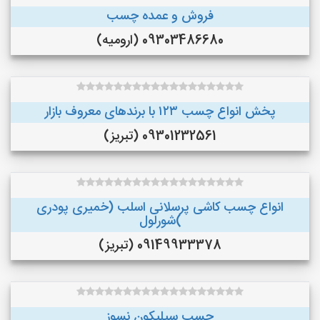
فروش و عمده چسب
09303486680 (ارومیه)
پخش انواع چسب ۱۲۳ با برندهای معروف بازار
09301232561 (تبریز)
انواع چسب کاشی پرسلانی اسلب (خمیری پودری
)شورلول
09149933378 (تبریز)
چسب سیلیکون نسوز