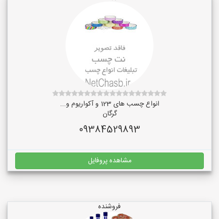
انواع چسب های 123 و آکواریوم و...
گرگان
09384529893
مشاهده پروفایل
فروشنده