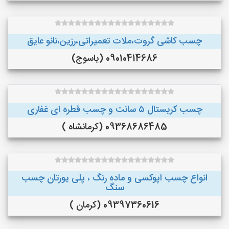
چسب کاشی گروت،ملات تعمیراتی،رزین،نانو عایق
09010414686 (یاسوج)
چسب کریستال ۵ سانت و چسب قطره ای غفاری
09368686485 (کرمانشاه )
انواع چسب اپوکسی و ماده رنگ ، پلی یورتان چسب
سنگ
09397360616 (کرمان )