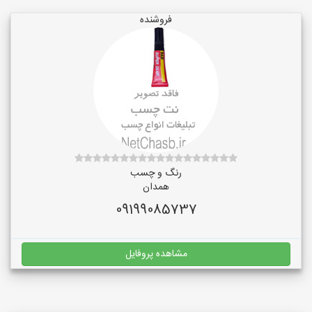
فروشنده
رنگ و چسب
همدان
09199085737
مشاهده پروفایل