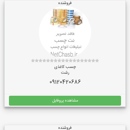
فروشنده
چسب کاغذی
رشت
09120420686
مشاهده پروفایل
فروشنده