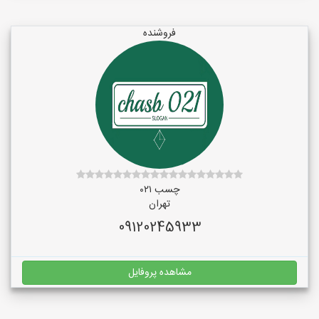
فروشنده
چسب ۰۲۱
تهران
09120245933
مشاهده پروفایل