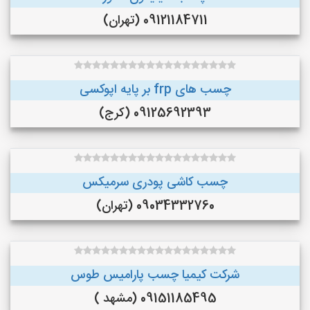
09121184711 (تهران)
چسب های frp بر پایه اپوکسی
09125692393 (کرج)
چسب کاشی پودری سرمیکس
09034332760 (تهران)
شرکت کیمیا چسب پارامیس طوس
09151185495 (مشهد )