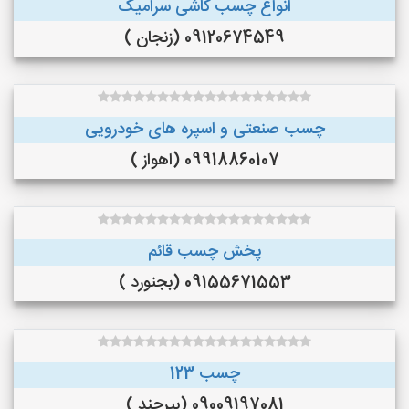
انواع چسب کاشی سرامیک
09120674549 (زنجان )
چسب صنعتی و اسپره های خودرویی
09918860107 (اهواز )
پخش چسب قائم
09155671553 (بجنورد )
چسب 123
09009197081 (بیرجند )