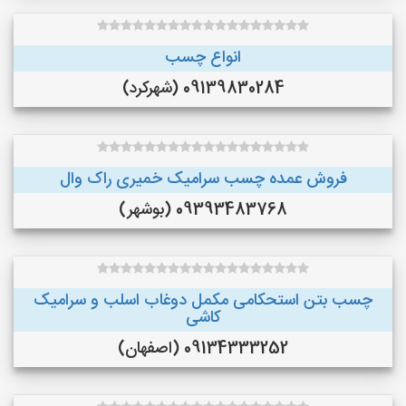
انواع چسب
09139830284 (شهرکرد)
فروش عمده چسب سرامیک خمیری راک وال
09393483768 (بوشهر)
چسب بتن استحکامی مکمل دوغاب اسلب و سرامیک
کاشی
09134333252 (اصفهان)