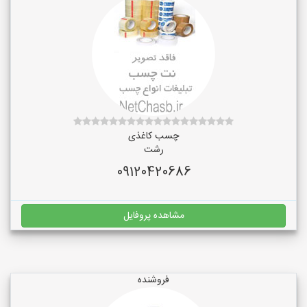
چسب کاغذی
رشت
09120420686
مشاهده پروفایل
فروشنده