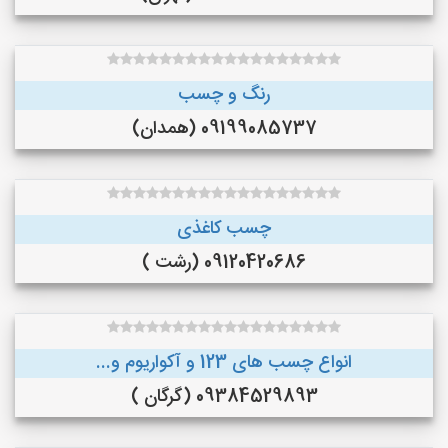
رنگ و چسب
09199085737 (همدان)
چسب کاغذی
09120420686 (رشت )
انواع چسب های 123 و آکواریوم و...
09384529893 (گرگان )