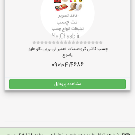
چسب کاشی گروت،ملات تعمیراتی،رزین،نانو عایق
یاسوج
09010414686
مشاهده پروفایل