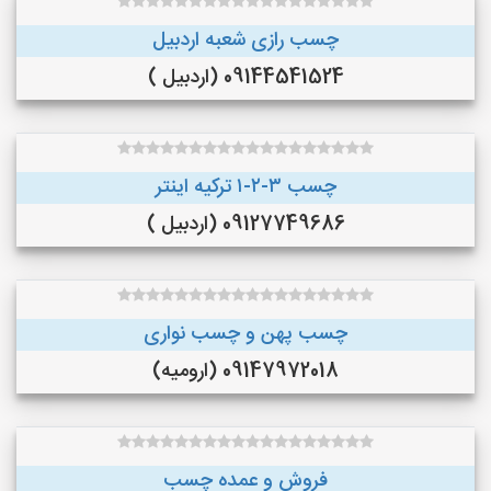
چسب رازی شعبه اردبیل
09144541524 (اردبیل )
چسب ۳-۲-۱ ترکیه اینتر
09127749686 (اردبیل )
چسب پهن و چسب نواری
09147972018 (ارومیه)
فروش و عمده چسب