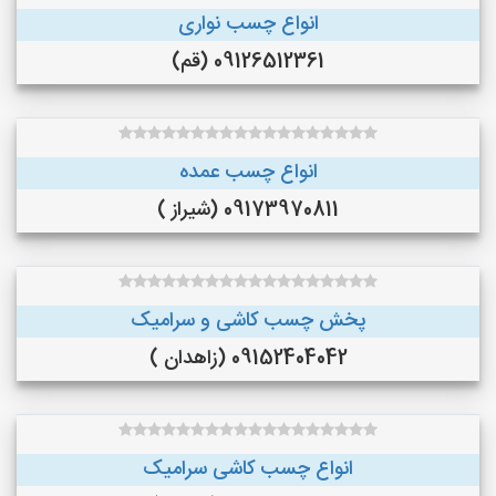
انواع چسب نواری
09126512361 (قم)
انواع چسب عمده
09173970811 (شیراز )
پخش چسب کاشی و سرامیک
09152404042 (زاهدان )
انواع چسب کاشی سرامیک