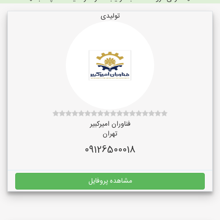
تولیدی
فناوران امیرکبیر
تهران
09126500018
مشاهده پروفایل