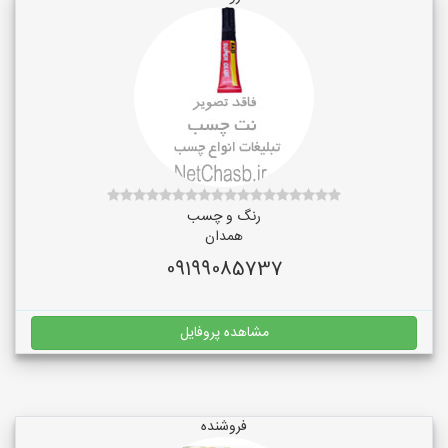
رنگ و چسب
همدان
09199085737
مشاهده پروفایل
فروشنده