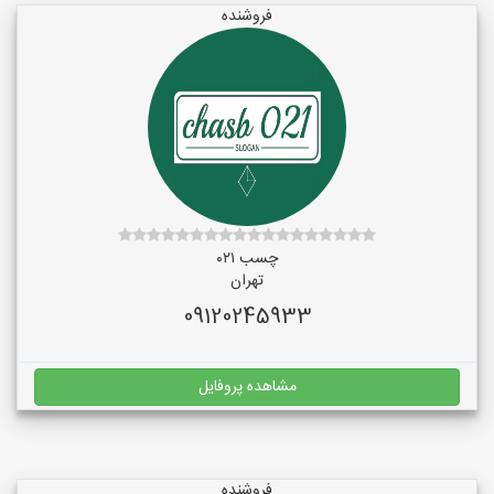
فروشنده
چسب ۰۲۱
تهران
09120245933
مشاهده پروفایل
فروشنده