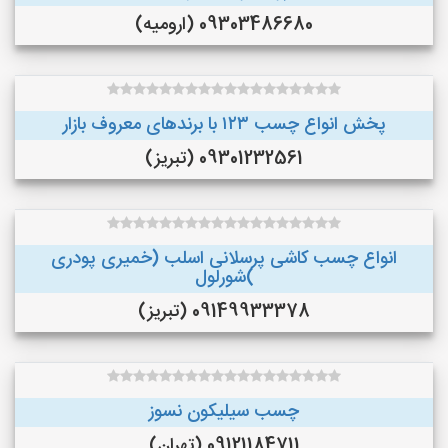
09303486680 (ارومیه)
پخش انواع چسب ۱۲۳ با برندهای معروف بازار
09301232561 (تبریز)
انواع چسب کاشی پرسلانی اسلب (خمیری پودری
)شورلول
09149933378 (تبریز)
چسب سیلیکون نسوز
09121184711 (تهران)