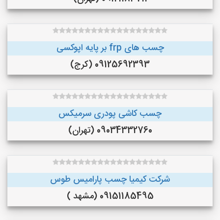
چسب های frp بر پایه اپوکسی
09125692393 (کرج)
چسب کاشی پودری سرمیکس
09034332760 (تهران)
شرکت کیمیا چسب پارامیس طوس
09151185495 (مشهد )