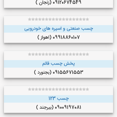
09120674549 (زنجان )
چسب صنعتی و اسپره های خودرویی
09918860107 (اهواز )
پخش چسب قائم
09155671553 (بجنورد )
چسب 123
09009197081 (بیرجند )