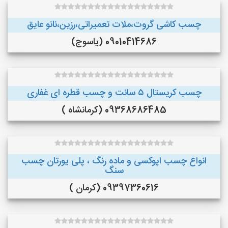
چسب کاشی گروت،ملات تعمیراتی،رزین،نانو عایق
09010414686 (یاسوج)
چسب کریستال ۵ سانت و چسب قطره ای غفاری
09368686485 (کرمانشاه )
انواع چسب اپوکسی و ماده رنگ ، پلی یورتان چسب
سنگ
09397360616 (کرمان )