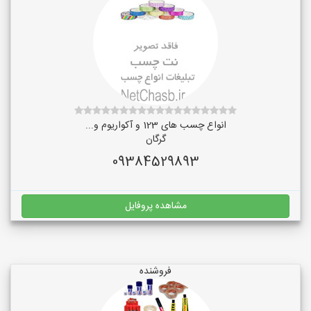
انواع چسب های 123 و آکواریوم و...
گرگان
09384529893
مشاهده پروفایل
فروشنده