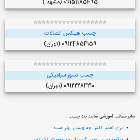
09151185495 (مشهد )
چسب هبلکس اتصالات
09124854159 (تهران)
چسب نسوز سرامیکی
09122284210 (تهران)
سایر مطالب آموزشی سایت نت چسب :
برای تعمیر کفش چه چسبی بهتر است
چگونه چسب سوپر گلو را از روی پوست پاک کنیم