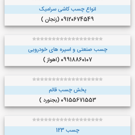
انواع چسب کاشی سرامیک
09120674549 (زنجان )
چسب صنعتی و اسپره های خودرویی
09918860107 (اهواز )
پخش چسب قائم
09155671553 (بجنورد )
چسب 123