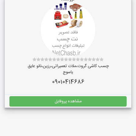
چسب کاشی گروت،ملات تعمیراتی،رزین،نانو عایق
یاسوج
09010414686
مشاهده پروفایل