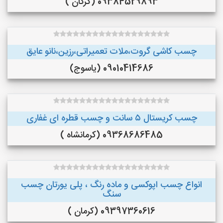
09384529893 (گرگان )
چسب کاشی گروت،ملات تعمیراتی،رزین،نانو عایق
09010414686 (یاسوج)
چسب کریستال ۵ سانت و چسب قطره ای غفاری
09368686485 (کرمانشاه )
انواع چسب اپوکسی و ماده رنگ ، پلی یورتان چسب
سنگ
09397360616 (کرمان )