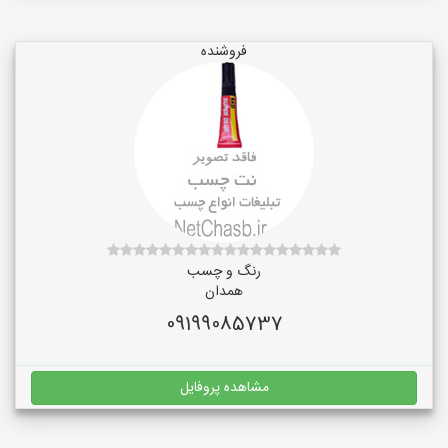
فروشنده
رنگ و چسب
همدان
09199085737
مشاهده پروفایل