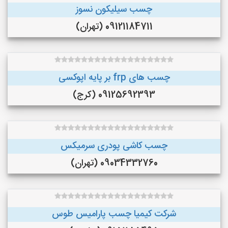
چسب سیلیکون نسوز
09121184711 (تهران)
چسب های frp بر پایه اپوکسی
09125692393 (کرج)
چسب کاشی پودری سرمیکس
09034332760 (تهران)
شرکت کیمیا چسب پارامیس طوس