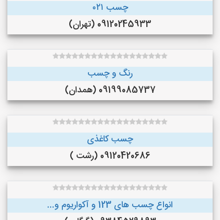
چسب ۰۲۱
09120245933 (تهران)
رنگ و چسب
09199085737 (همدان)
چسب کاغذی
09120420686 (رشت )
انواع چسب های 123 و آکواریوم و...