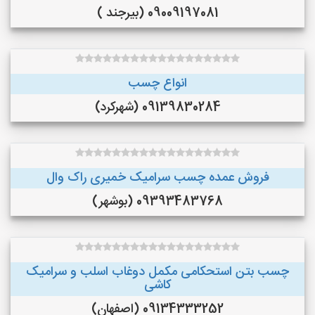
09009197081 (بیرجند )
انواع چسب
09139830284 (شهرکرد)
فروش عمده چسب سرامیک خمیری راک وال
09393483768 (بوشهر)
چسب بتن استحکامی مکمل دوغاب اسلب و سرامیک
کاشی
09134333252 (اصفهان)