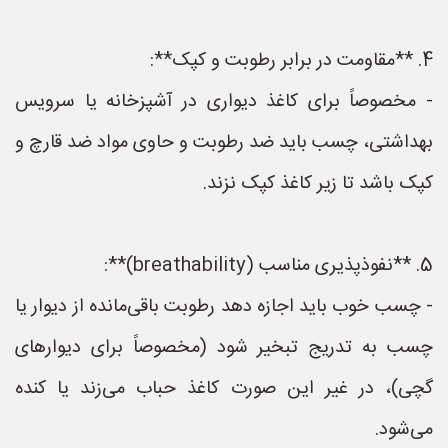
4. **مقاومت در برابر رطوبت و کپک**:
- مخصوصاً برای کاغذ دیواری در آشپزخانه یا سرویس
بهداشتی، چسب باید ضد رطوبت و حاوی مواد ضد قارچ و
کپک باشد تا زیر کاغذ کپک نزند.
5. **نفوذپذیری مناسب (breathability)**:
- چسب خوب باید اجازه دهد رطوبت باقی‌مانده از دیوار یا
چسب به تدریج تبخیر شود (مخصوصاً برای دیوارهای
گچی)، در غیر این صورت کاغذ حباب می‌زند یا کنده
می‌شود.