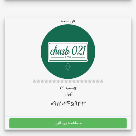
فروشنده
چسب ۰۲۱
تهران
09120245933
مشاهده پروفایل