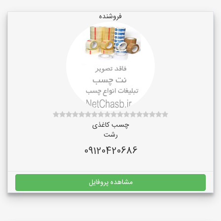
فروشنده
چسب کاغذی
رشت
09120420686
مشاهده پروفایل