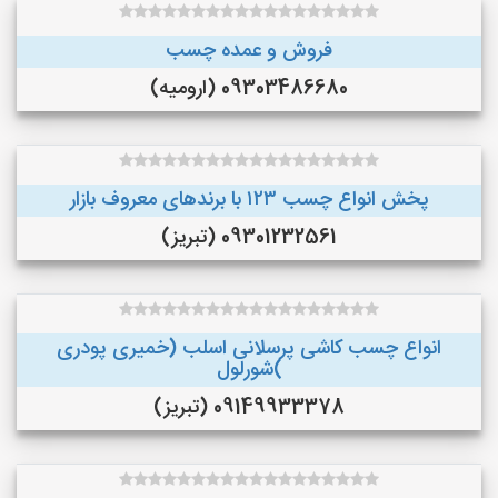
فروش و عمده چسب
09303486680 (ارومیه)
پخش انواع چسب ۱۲۳ با برندهای معروف بازار
09301232561 (تبریز)
انواع چسب کاشی پرسلانی اسلب (خمیری پودری
)شورلول
09149933378 (تبریز)