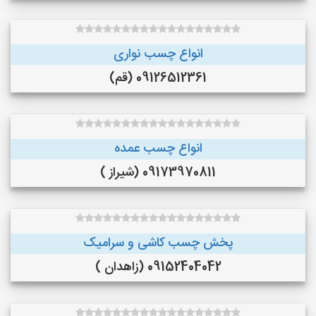
انواع چسب نواری
09126512361 (قم)
انواع چسب عمده
09173970811 (شیراز )
پخش چسب کاشی و سرامیک
09152404042 (زاهدان )