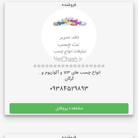
فروشنده
انواع چسب های 123 و آکواریوم و...
گرگان
09384529893
مشاهده پروفایل
فروشنده