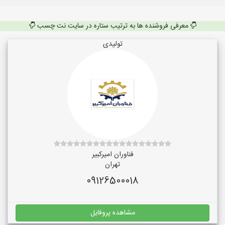
معرفی فروشنده ها به ترتیب ستاره در سایت نت چسب
تولیدی
فناوران امیرکبیر
تهران
09126500018
مشاهده پروفایل