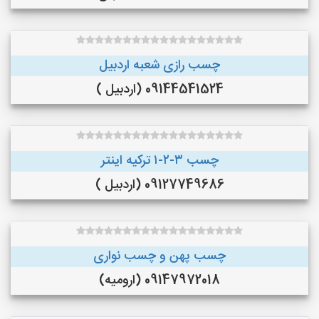
چسب رازی شعبه اردبیل
09144541524 (اردبیل )
چسب ۳-۲-۱ ترکیه اینتر
09127749686 (اردبیل )
چسب پهن و چسب نواری
09147972018 (ارومیه)