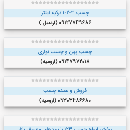
چسب ۳-۲-۱ ترکیه اینتر
09127749686 (اردبیل )
چسب پهن و چسب نواری
09147972018 (ارومیه)
فروش و عمده چسب
09303486680 (ارومیه)
پخش انواع چسب ۱۲۳ با برندهای معروف بازار