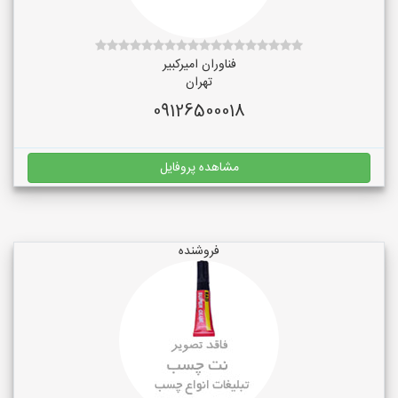
فناوران امیرکبیر
تهران
09126500018
مشاهده پروفایل
فروشنده