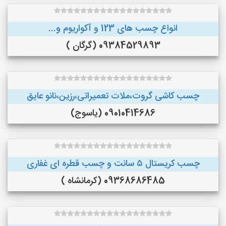
انواع چسب های 123 و آکواریوم و...
09384529893 (گرگان )
چسب کاشی گروت،ملات تعمیراتی،رزین،نانو عایق
09010414686 (یاسوج)
چسب کریستال ۵ سانت و چسب قطره ای غفاری
09368686485 (کرمانشاه )