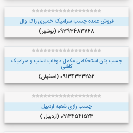
فروش عمده چسب سرامیک خمیری راک وال
09393483768 (بوشهر)
چسب بتن استحکامی مکمل دوغاب اسلب و سرامیک
کاشی
09134333252 (اصفهان)
چسب رازی شعبه اردبیل
09144541524 (اردبیل )