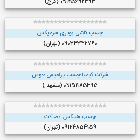
09125692393 (کرج)
چسب کاشی پودری سرمیکس
09034332760 (تهران)
شرکت کیمیا چسب پارامیس طوس
09151185495 (مشهد )
چسب هبلکس اتصالات
09124854159 (تهران)