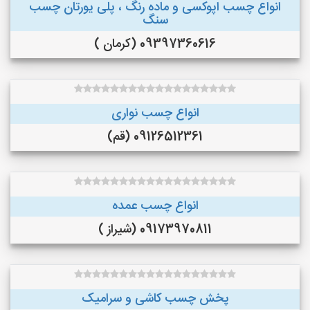
انواع چسب اپوکسی و ماده رنگ ، پلی یورتان چسب
سنگ
09397360616 (کرمان )
انواع چسب نواری
09126512361 (قم)
انواع چسب عمده
09173970811 (شیراز )
پخش چسب کاشی و سرامیک