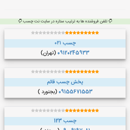
تلفن فروشنده ها به ترتیب ستاره در سایت نت چسب
چسب ۰۲۱
09120245933
(تهران)
پخش چسب قائم
09155671553
(بجنورد )
چسب 123