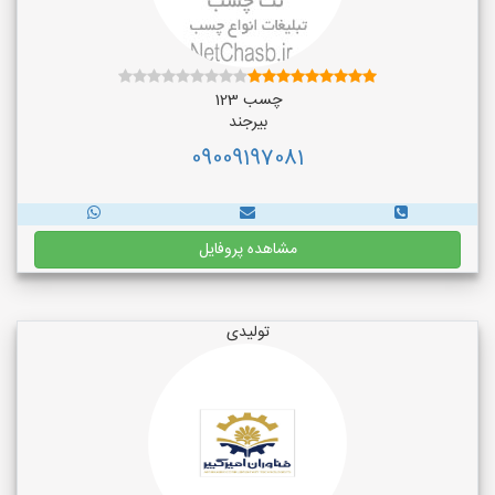
چسب 123
بیرجند
09009197081
مشاهده پروفایل
تولیدی