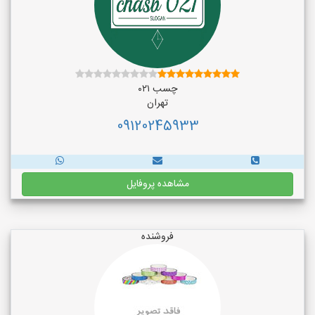
چسب ۰۲۱
تهران
09120245933
مشاهده پروفایل
فروشنده