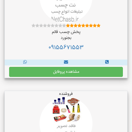
پخش چسب قائم
بجنورد
09155671553
مشاهده پروفایل
فروشنده