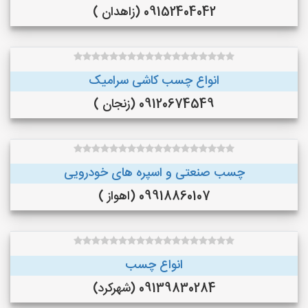
09152404042 (زاهدان )
انواع چسب کاشی سرامیک
09120674549 (زنجان )
چسب صنعتی و اسپره های خودرویی
09918860107 (اهواز )
انواع چسب
09139830284 (شهرکرد)