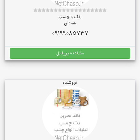
رنگ و چسب
همدان
09199085737
مشاهده پروفایل
فروشنده