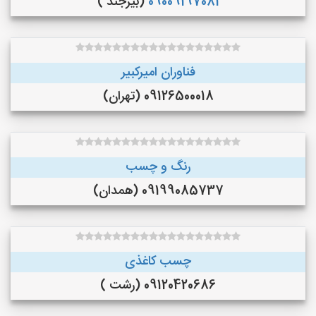
09009197081
(بیرجند )
فناوران امیرکبیر
09126500018 (تهران)
رنگ و چسب
09199085737 (همدان)
چسب کاغذی
09120420686 (رشت )