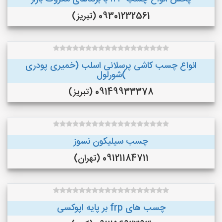
09301232561 (تبریز)
انواع چسب کاشی پرسلانی اسلب (خمیری پودری
)شورلول
09149933378 (تبریز)
چسب سیلیکون نسوز
09121184711 (تهران)
چسب های frp بر پایه اپوکسی