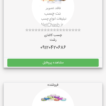
چسب کاغذی
رشت
09120420686
مشاهده پروفایل
فروشنده