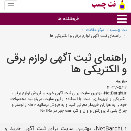
منوی
سایت
نت
فروشنده ها
چسب
نت چسب
مرکز مقالات
راهنمای ثبت آگهی لوازم برقی و الکتریکی ها
گروه ها
راهنمای ثبت آگهی لوازم برقی
استان ها
و الکتریکی ها
خلاصه
1403/05/12
NetBarghi.ir، بهترین سایت برای ثبت آگهی خرید و فروش لوازم برقی،
الکتریکی و نورپردازی است. با استفاده از این سایت، می‌توانید محصولات
خود را به هزاران خریدار معرفی کنید و به فروش برسانید.<br>از لوستر و
چراغ پنلی تا پروژکتور و وال واشر، همه چیز در NetBa
NetBarghi.ir، بهترین سایت برای ثبت آگهی خرید و