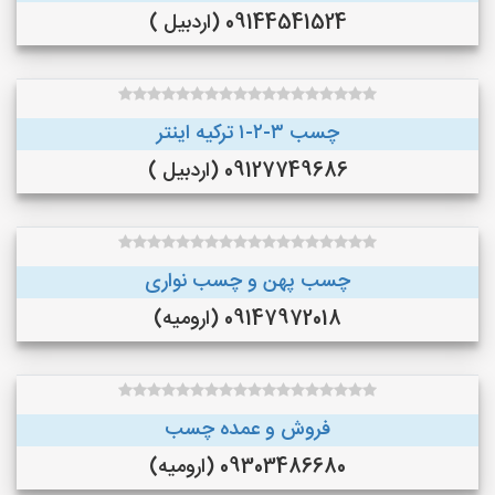
09144541524 (اردبیل )
چسب ۳-۲-۱ ترکیه اینتر
09127749686 (اردبیل )
چسب پهن و چسب نواری
09147972018 (ارومیه)
فروش و عمده چسب
09303486680 (ارومیه)