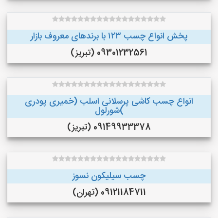
پخش انواع چسب ۱۲۳ با برندهای معروف بازار
09301232561 (تبریز)
انواع چسب کاشی پرسلانی اسلب (خمیری پودری
)شورلول
09149933378 (تبریز)
چسب سیلیکون نسوز
09121184711 (تهران)