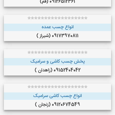
09126512361 (قم)
انواع چسب عمده
09173970811 (شیراز )
پخش چسب کاشی و سرامیک
09152404042 (زاهدان )
انواع چسب کاشی سرامیک
09120674549 (زنجان )