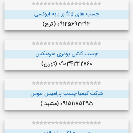
چسب های frp بر پایه اپوکسی
09125692393 (کرج)
چسب کاشی پودری سرمیکس
09034332760 (تهران)
شرکت کیمیا چسب پارامیس طوس
09151185495 (مشهد )