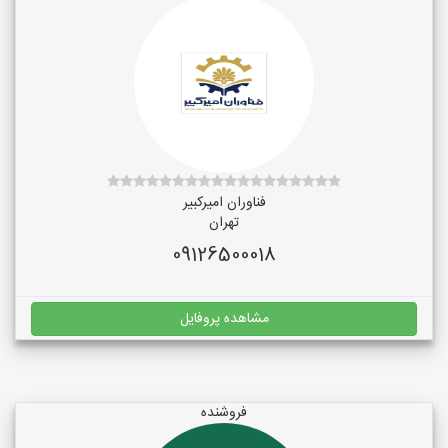
فناوران امیرکبیر
تهران
09126500018
مشاهده پروفایل
فروشنده