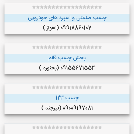
چسب صنعتی و اسپره های خودرویی
09918860107 (اهواز )
پخش چسب قائم
09155671553 (بجنورد )
چسب 123
09009197081 (بیرجند )