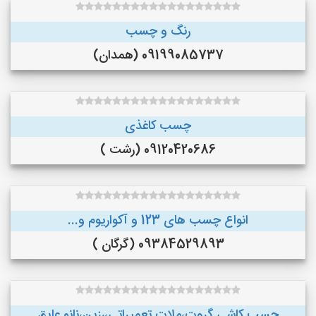
رنگ و چسب
09199085737 (همدان)
چسب کاغذی
09120420686 (رشت )
انواع چسب های 123 و آکواریوم و...
09384529893 (گرگان )
چسب کاشی گروت،ملات تعمیراتی،رزین،نانو عایق