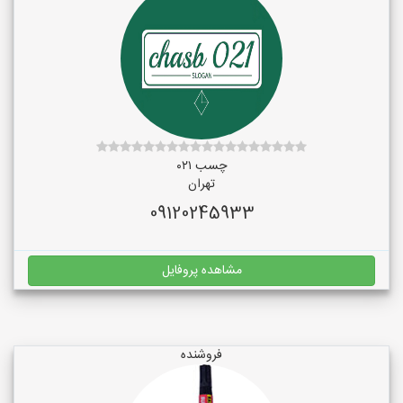
چسب ۰۲۱
تهران
09120245933
مشاهده پروفایل
فروشنده