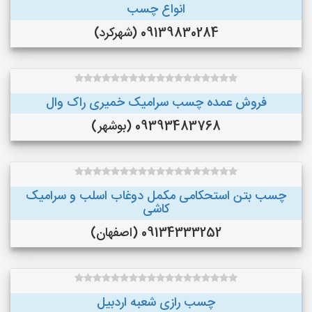
انواع چسب
09139830284 (شهرکرد)
فروش عمده چسب سرامیک خمیری راک وال
09393483768 (بوشهر)
چسب بتن استحکامی مکمل دوغاب اسلب و سرامیک
کاشی
09134333252 (اصفهان)
چسب رازی شعبه اردبیل