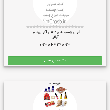
انواع چسب های 123 و آکواریوم و...
گرگان
09384529893
مشاهده پروفایل
فروشنده