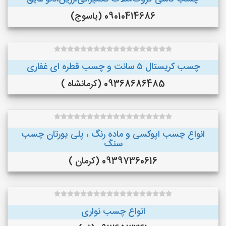
09010414686 (یاسوج)
چسب کریستال ۵ سانت و چسب قطره ای غفاری
09368686485 (کرمانشاه )
انواع چسب اپوکسی و ماده رنگ ، پلی یورتان چسب
سنگ
09397360616 (کرمان )
انواع چسب نواری