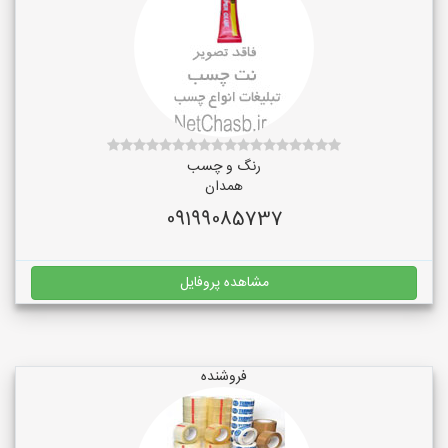
رنگ و چسب
همدان
09199085737
مشاهده پروفایل
فروشنده