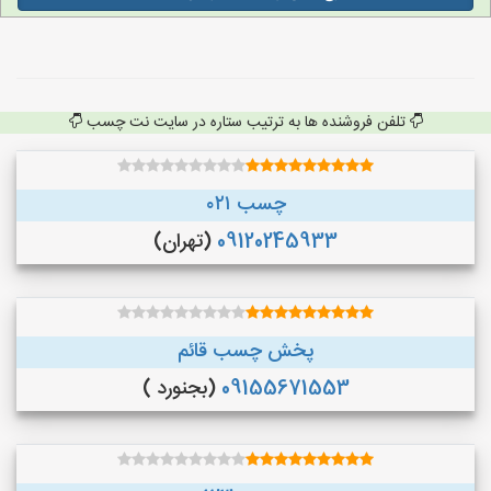
تلفن فروشنده ها به ترتیب ستاره در سایت نت چسب
چسب ۰۲۱
09120245933
(تهران)
پخش چسب قائم
09155671553
(بجنورد )