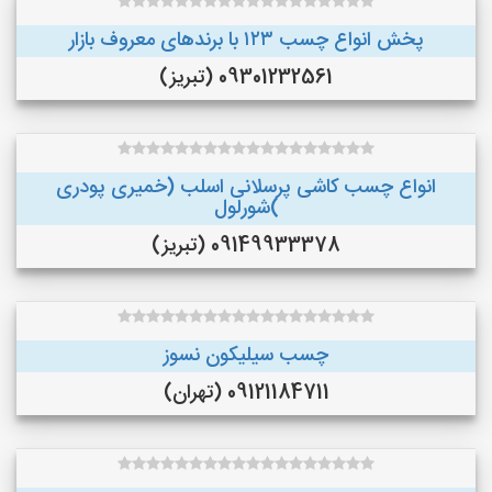
پخش انواع چسب ۱۲۳ با برندهای معروف بازار
09301232561 (تبریز)
انواع چسب کاشی پرسلانی اسلب (خمیری پودری
)شورلول
09149933378 (تبریز)
چسب سیلیکون نسوز
09121184711 (تهران)