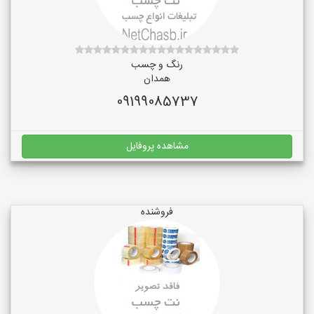
رنگ و چسب
همدان
09199085737
مشاهده پروفایل
فروشنده