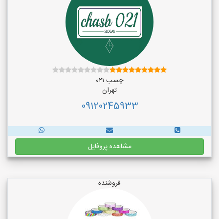
چسب ۰۲۱
تهران
09120245933
مشاهده پروفایل
فروشنده