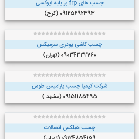
چسب های frp بر پایه اپوکسی
09125692393 (کرج)
چسب کاشی پودری سرمیکس
09034332760 (تهران)
شرکت کیمیا چسب پارامیس طوس
09151185495 (مشهد )
چسب هبلکس اتصالات
09124854159 (تهران)