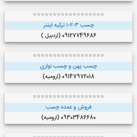
چسب ۳-۲-۱ ترکیه اینتر
09127749686 (اردبیل )
چسب پهن و چسب نواری
09147972018 (ارومیه)
فروش و عمده چسب
09303486680 (ارومیه)