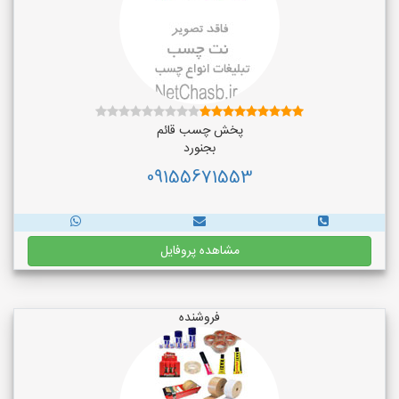
پخش چسب قائم
بجنورد
09155671553
مشاهده پروفایل
فروشنده