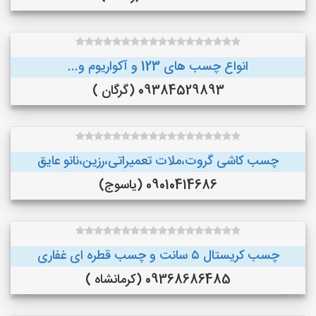
انواع چسب های 123 و آکواریوم و...
09384529893 (گرگان )
چسب کاشی گروت،ملات تعمیراتی،رزین،نانو عایق
09010414686 (یاسوج)
چسب کریستال ۵ سانت و چسب قطره ای غفاری
09368686485 (کرمانشاه )