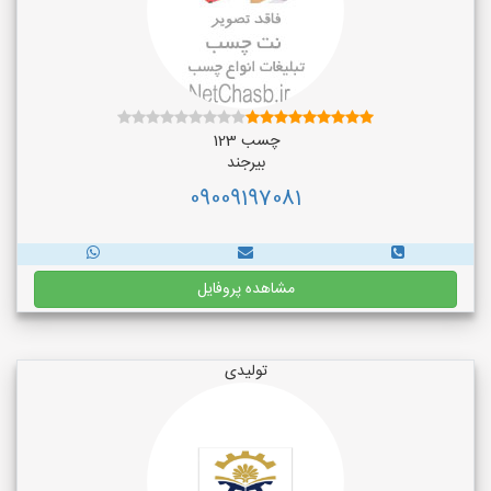
چسب 123
بیرجند
09009197081
مشاهده پروفایل
تولیدی