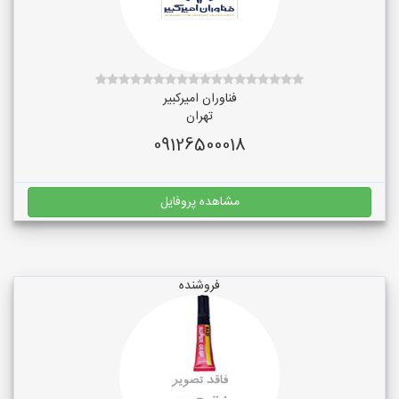
فناوران امیرکبیر
تهران
09126500018
مشاهده پروفایل
فروشنده