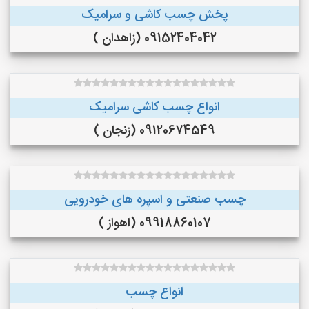
پخش چسب کاشی و سرامیک
09152404042 (زاهدان )
انواع چسب کاشی سرامیک
09120674549 (زنجان )
چسب صنعتی و اسپره های خودرویی
09918860107 (اهواز )
انواع چسب