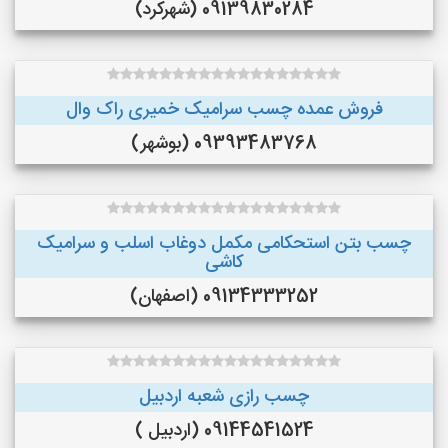
09139830284 (شهرکرد)
فروش عمده چسب سرامیک خمیری راک وال
09393483768 (بوشهر)
چسب بتن استحکامی مکمل دوغاب اسلب و سرامیک
کاشی
09134333252 (اصفهان)
چسب رازی شعبه اردبیل
09144541524 (اردبیل )