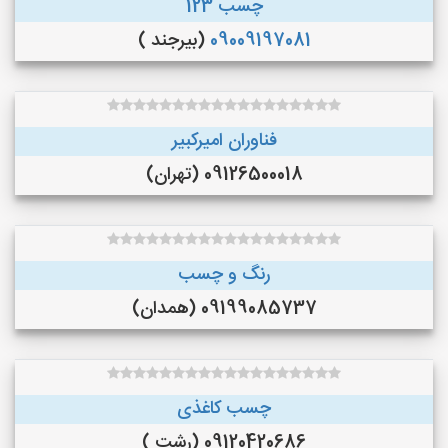
چسب 123
09009197081
(بیرجند )
فناوران امیرکبیر
09126500018 (تهران)
رنگ و چسب
09199085737 (همدان)
چسب کاغذی
09120420686 (رشت )