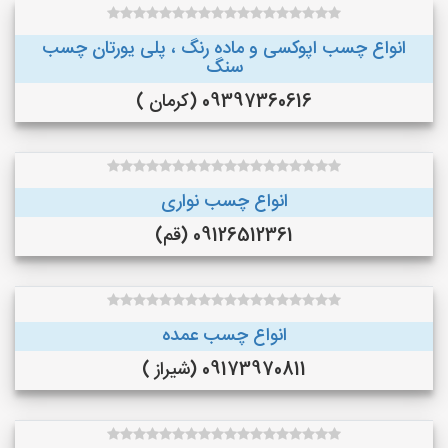
انواع چسب اپوکسی و ماده رنگ ، پلی یورتان چسب
سنگ
09397360616 (کرمان )
انواع چسب نواری
09126512361 (قم)
انواع چسب عمده
09173970811 (شیراز )