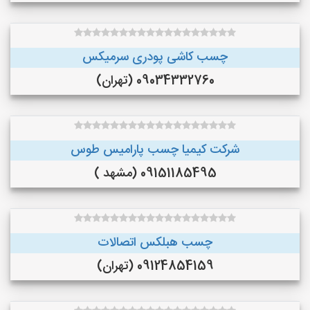
چسب کاشی پودری سرمیکس
09034332760 (تهران)
شرکت کیمیا چسب پارامیس طوس
09151185495 (مشهد )
چسب هبلکس اتصالات
09124854159 (تهران)