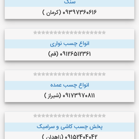
سنگ
09397360616 (کرمان )
انواع چسب نواری
09126512361 (قم)
انواع چسب عمده
09173970811 (شیراز )
پخش چسب کاشی و سرامیک
09152404042 (زاهدان )