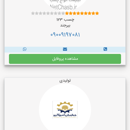
چسب 123
بیرجند
09009197081
مشاهده پروفایل
تولیدی