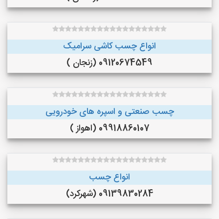
انواع چسب کاشی سرامیک
09120674549 (زنجان )
چسب صنعتی و اسپره های خودرویی
09918860107 (اهواز )
انواع چسب
09139830284 (شهرکرد)