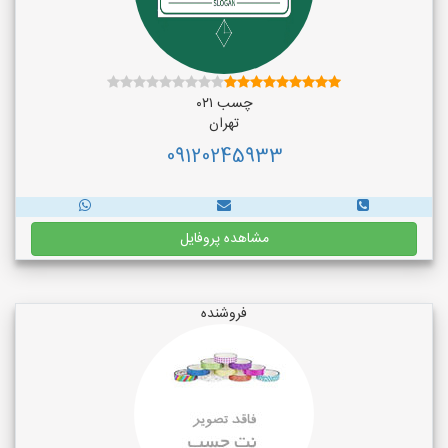
چسب ۰۲۱
تهران
09120245933
مشاهده پروفایل
فروشنده