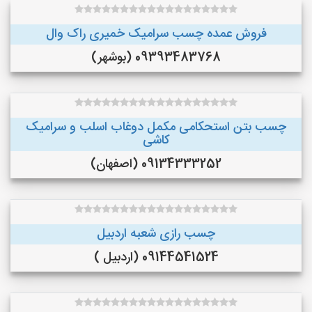
فروش عمده چسب سرامیک خمیری راک وال
09393483768 (بوشهر)
چسب بتن استحکامی مکمل دوغاب اسلب و سرامیک
کاشی
09134333252 (اصفهان)
چسب رازی شعبه اردبیل
09144541524 (اردبیل )