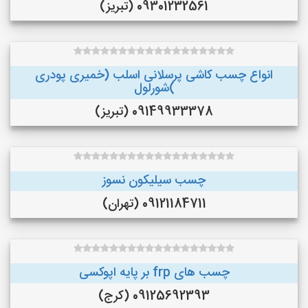
09301232561 (تبریز)
انواع چسب کاشی پرسلانی اسلب (خمیری پودری
)شورلول
09149933378 (تبریز)
چسب سیلیکون نسوز
09121184711 (تهران)
چسب های frp بر پایه اپوکسی
09125692393 (کرج)