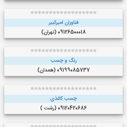
فناوران امیرکبیر
09126500018 (تهران)
رنگ و چسب
09199085737 (همدان)
چسب کاغذی
09120420686 (رشت )