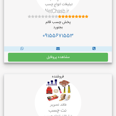
پخش چسب قائم
بجنورد
09155671553
مشاهده پروفایل
فروشنده