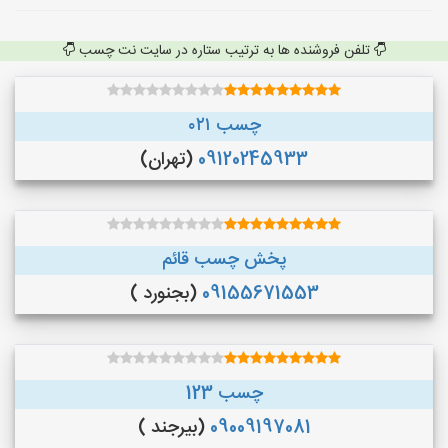
تلفن فروشنده ها به ترتیب ستاره در سایت نت چسب
چسب ۰۲۱
09120245933
(تهران)
پخش چسب قائم
09155671553
(بجنورد )
چسب 123
09009197081
(بیرجند )