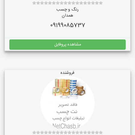
رنگ و چسب
همدان
09199085737
مشاهده پروفایل
فروشنده