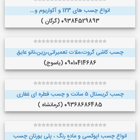
انواع چسب های 123 و آکواریوم و...
09384529893 (گرگان )
چسب کاشی گروت،ملات تعمیراتی،رزین،نانو عایق
09010414686 (یاسوج)
چسب کریستال ۵ سانت و چسب قطره ای غفاری
09368686485 (کرمانشاه )
انواع چسب اپوکسی و ماده رنگ ، پلی یورتان چسب