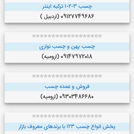
چسب ۳-۲-۱ ترکیه اینتر
09127749686 (اردبیل )
چسب پهن و چسب نواری
09147972018 (ارومیه)
فروش و عمده چسب
09303486680 (ارومیه)
پخش انواع چسب ۱۲۳ با برندهای معروف بازار