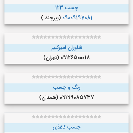
چسب 123
09009197081
(بیرجند )
فناوران امیرکبیر
09126500018 (تهران)
رنگ و چسب
09199085737 (همدان)
چسب کاغذی