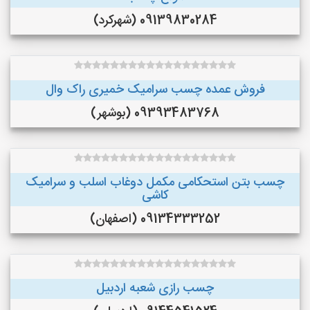
09139830284 (شهرکرد)
فروش عمده چسب سرامیک خمیری راک وال
09393483768 (بوشهر)
چسب بتن استحکامی مکمل دوغاب اسلب و سرامیک
کاشی
09134333252 (اصفهان)
چسب رازی شعبه اردبیل