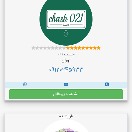
چسب ۰۲۱
تهران
09120245933
مشاهده پروفایل
فروشنده