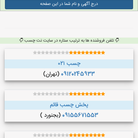
درج آگهی و نام شما در این صفحه
تلفن فروشنده ها به ترتیب ستاره در سایت نت چسب
چسب ۰۲۱
09120245933
(تهران)
پخش چسب قائم
09155671553
(بجنورد )