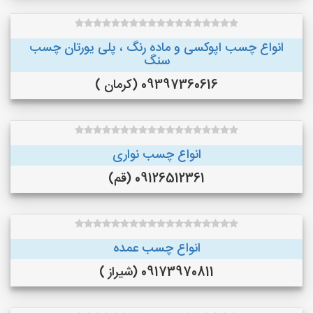
انواع چسب اپوکسی و ماده رنگ ، پلی یورتان چسب
سنگ
09397360616 (کرمان )
انواع چسب نواری
09126512361 (قم)
انواع چسب عمده
09173970811 (شیراز )