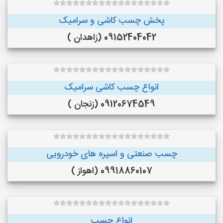
پخش چسب کاشی و سرامیک
09152404042 (زاهدان )
انواع چسب کاشی سرامیک
09120674549 (زنجان )
چسب صنعتی و اسپره های خودرویی
09918860107 (اهواز )
انواع چسب