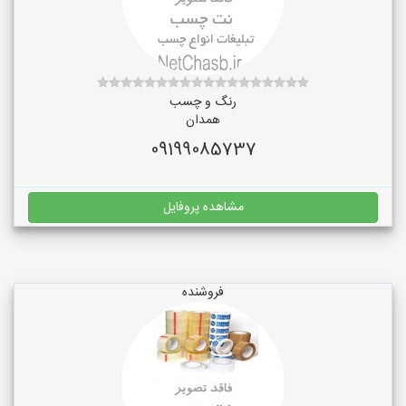
رنگ و چسب
همدان
09199085737
مشاهده پروفایل
فروشنده