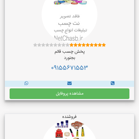
پخش چسب قائم
بجنورد
09155671553
مشاهده پروفایل
فروشنده