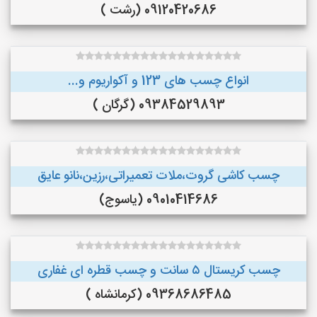
09120420686 (رشت )
انواع چسب های 123 و آکواریوم و...
09384529893 (گرگان )
چسب کاشی گروت،ملات تعمیراتی،رزین،نانو عایق
09010414686 (یاسوج)
چسب کریستال ۵ سانت و چسب قطره ای غفاری
09368686485 (کرمانشاه )