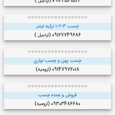
09144541524 (اردبیل )
چسب ۳-۲-۱ ترکیه اینتر
09127749686 (اردبیل )
چسب پهن و چسب نواری
09147972018 (ارومیه)
فروش و عمده چسب
09303486680 (ارومیه)