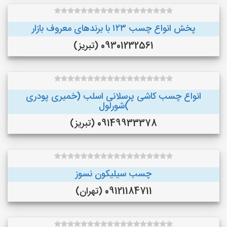
پخش انواع چسب ۱۲۳ با برندهای معروف بازار
09301232561 (تبریز)
انواع چسب کاشی پرسلانی اسلب (خمیری پودری
)شورلول
09149933378 (تبریز)
چسب سیلیکون نسوز
09121184711 (تهران)