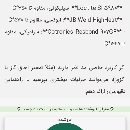
- **Loctite SI 5980**: سیلیکونی، مقاوم تا ۳۵۰°C
- **JB Weld HighHeat**: اپوکسی، مقاوم تا ۵۳۸°C
- **Cotronics Resbond 907GF**: سرامیکی، مقاوم
تا ۱۴۲۷°C
اگر کاربرد خاصی مد نظر دارید (مثلاً تعمیر اجاق گاز یا
اگزوز)، می‌توانید جزئیات بیشتری بپرسید تا راهنمایی
دقیق‌تری ارائه دهم.
معرفی فروشنده ها به ترتیب ستاره در سایت نت چسب
فروشنده