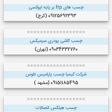
چسب های frp بر پایه اپوکسی
09125692393 (کرج)
چسب کاشی پودری سرمیکس
09034332760 (تهران)
شرکت کیمیا چسب پارامیس طوس
09151185495 (مشهد )
چسب هبلکس اتصالات