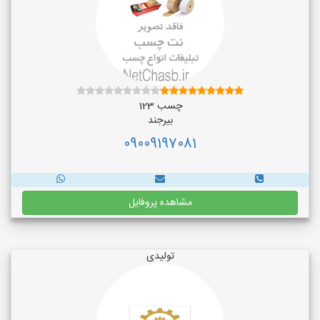
چسب 123
بیرجند
09009197081
مشاهده پروفایل
تولیدی