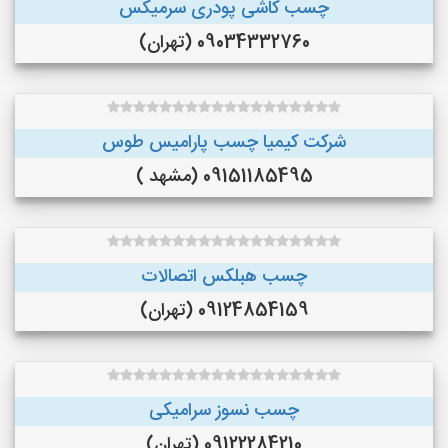
چسب کاشی پودری سرمیکس
09034332760 (تهران)
شرکت کیمیا چسب پارامیس طوس
09151185495 (مشهد )
چسب هبلکس اتصالات
09124854159 (تهران)
چسب نسوز سرامیکی
09122284210 (تهران)