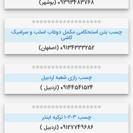
09393483768 (بوشهر)
چسب بتن استحکامی مکمل دوغاب اسلب و سرامیک
کاشی
09134333252 (اصفهان)
چسب رازی شعبه اردبیل
09144541524 (اردبیل )
چسب ۳-۲-۱ ترکیه اینتر
09127749686 (اردبیل )