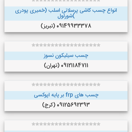
انواع چسب کاشی پرسلانی اسلب (خمیری پودری
)شورلول
09149933378 (تبریز)
چسب سیلیکون نسوز
09121184711 (تهران)
چسب های frp بر پایه اپوکسی
09125692393 (کرج)