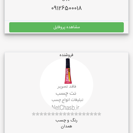
09126500018
مشاهده پروفایل
فروشنده
رنگ و چسب
همدان