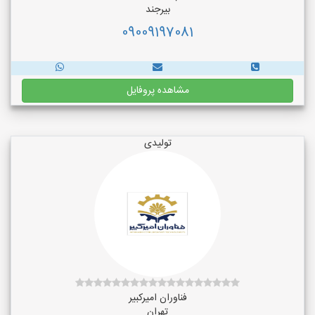
بیرجند
09009197081
مشاهده پروفایل
تولیدی
فناوران امیرکبیر
تهران