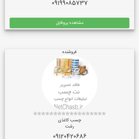
09199085737
مشاهده پروفایل
فروشنده
چسب کاغذی
رشت
09120420686