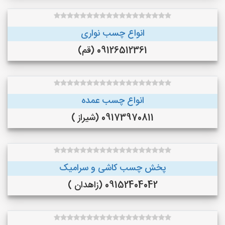
انواع چسب نواری
09126512361 (قم)
انواع چسب عمده
09173970811 (شیراز )
پخش چسب کاشی و سرامیک
09152404042 (زاهدان )