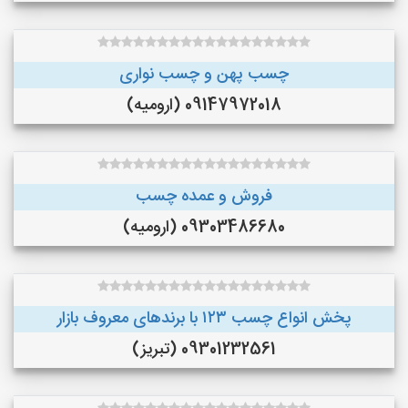
چسب پهن و چسب نواری
09147972018 (ارومیه)
فروش و عمده چسب
09303486680 (ارومیه)
پخش انواع چسب ۱۲۳ با برندهای معروف بازار
09301232561 (تبریز)