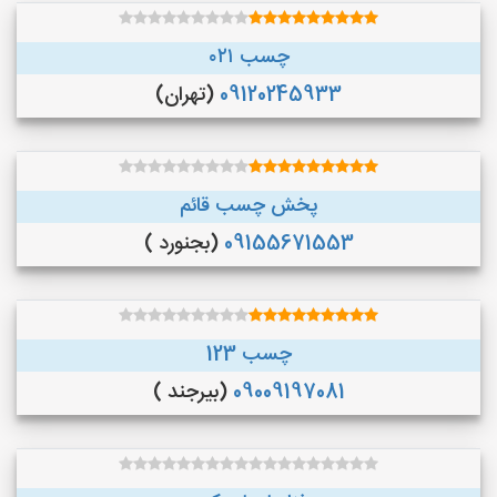
چسب ۰۲۱
09120245933
(تهران)
پخش چسب قائم
09155671553
(بجنورد )
چسب 123
09009197081
(بیرجند )