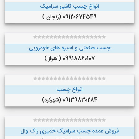
انواع چسب کاشی سرامیک
09120674549 (زنجان )
چسب صنعتی و اسپره های خودرویی
09918860107 (اهواز )
انواع چسب
09139830284 (شهرکرد)
فروش عمده چسب سرامیک خمیری راک وال