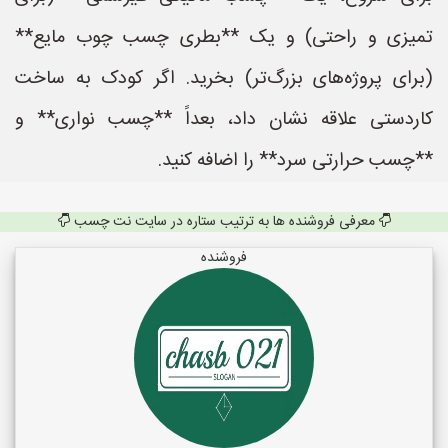
تمیزی و راحتی) و یک **بطری چسب چوب مایع**
(برای پروژه‌های بزرگ‌تر) بخرید. اگر کودک به ساخت
کاردستی علاقه نشان داد، بعداً **چسب نواری** و
**چسب حرارتی سرد** را اضافه کنید.
معرفی فروشنده ها به ترتیب ستاره در سایت نت چسب
فروشنده