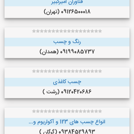
فناوران امیرکبیر
09126500018 (تهران)
رنگ و چسب
09199085737 (همدان)
چسب کاغذی
09120420686 (رشت )
انواع چسب های 123 و آکواریوم و...
09384529893 (گرگان )