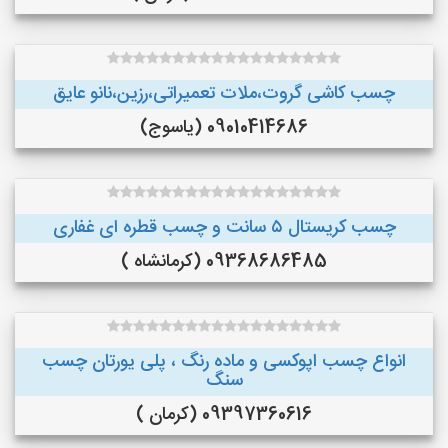
چسب کاشی گروت،ملات تعمیراتی،رزین،نانو عایق
09010414686 (یاسوج)
چسب کریستال ۵ سانت و چسب قطره ای غفاری
09368686485 (کرمانشاه )
انواع چسب اپوکسی و ماده رنگ ، پلی یورتان چسب
سنگ
09397360616 (کرمان )