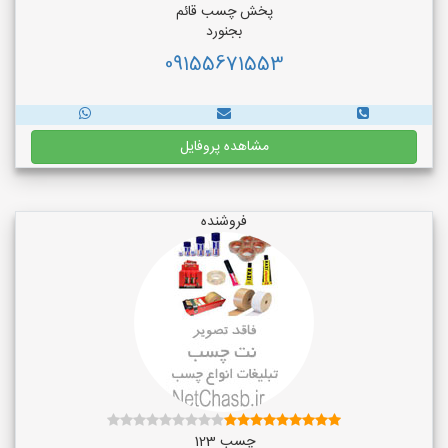
پخش چسب قائم
بجنورد
09155671553
مشاهده پروفایل
فروشنده
چسب 123