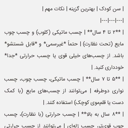
| سن کودک | بهترین گزینه | نکات مهم |
|---|---|---|
| **۲ تا ۴ سال** | چسب ماتیکی (کلوب) و چسب چوب
مایع (تحت نظارت) | حتماً *غیرسمی* و *قابل شستشو*
باشد. از چسب‌های خیلی قوی یا چسب حرارتی *جدا*
خودداری کنید. |
| **۵ تا ۷ سال** | چسب ماتیکی، چسب چوب، چسب
نواری دوطرفه | می‌توانند از چسب‌های مایع (با کمک
دست یا قلم‌موی کوچک) استفاده کنند. |
| **۸ سال به بالا** | چسب حرارتی (با نظارت)، چسب
چوب قوی‌تر، چسب ژله‌ای | می‌توانند از چسب حرارتی