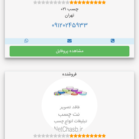
چسب ۰۲۱
تهران
09120245933
مشاهده پروفایل
فروشنده