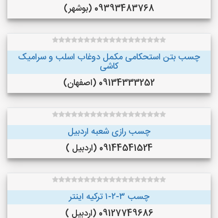
09393483768 (بوشهر)
چسب بتن استحکامی مکمل دوغاب اسلب و سرامیک
کاشی
09134333252 (اصفهان)
چسب رازی شعبه اردبیل
09144541524 (اردبیل )
چسب ۳-۲-۱ ترکیه اینتر
09127749686 (اردبیل )