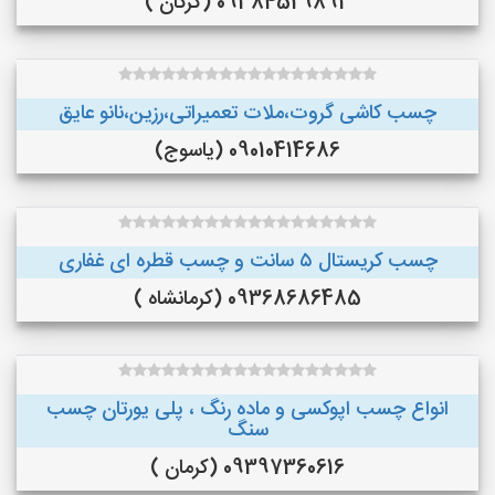
09384529893 (گرگان )
چسب کاشی گروت،ملات تعمیراتی،رزین،نانو عایق
09010414686 (یاسوج)
چسب کریستال ۵ سانت و چسب قطره ای غفاری
09368686485 (کرمانشاه )
انواع چسب اپوکسی و ماده رنگ ، پلی یورتان چسب
سنگ
09397360616 (کرمان )