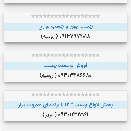
چسب پهن و چسب نواری
09147972018 (ارومیه)
فروش و عمده چسب
09303486680 (ارومیه)
پخش انواع چسب ۱۲۳ با برندهای معروف بازار
09301232561 (تبریز)