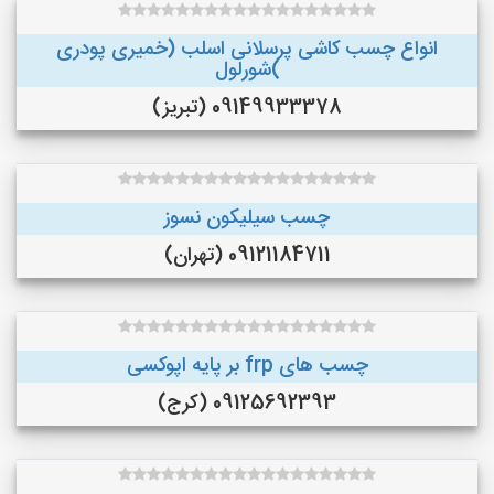
انواع چسب کاشی پرسلانی اسلب (خمیری پودری
)شورلول
09149933378 (تبریز)
چسب سیلیکون نسوز
09121184711 (تهران)
چسب های frp بر پایه اپوکسی
09125692393 (کرج)