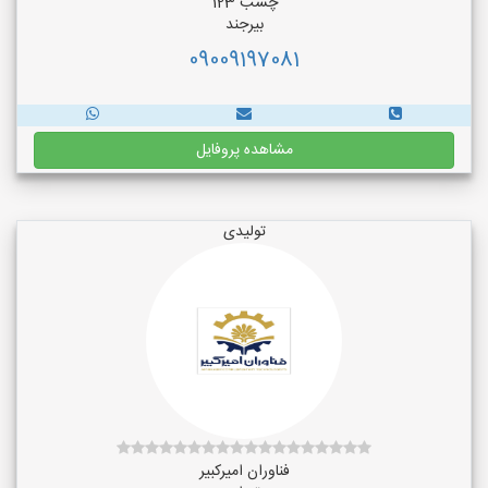
چسب 123
بیرجند
09009197081
مشاهده پروفایل
تولیدی
فناوران امیرکبیر