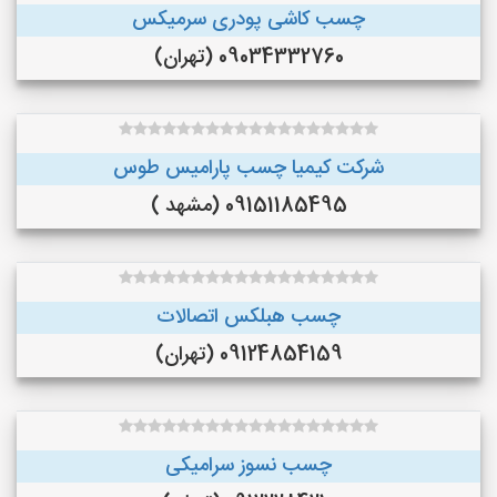
چسب کاشی پودری سرمیکس
09034332760 (تهران)
شرکت کیمیا چسب پارامیس طوس
09151185495 (مشهد )
چسب هبلکس اتصالات
09124854159 (تهران)
چسب نسوز سرامیکی