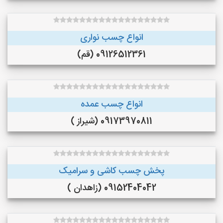
انواع چسب نواری
09126512361 (قم)
انواع چسب عمده
09173970811 (شیراز )
پخش چسب کاشی و سرامیک
09152404042 (زاهدان )