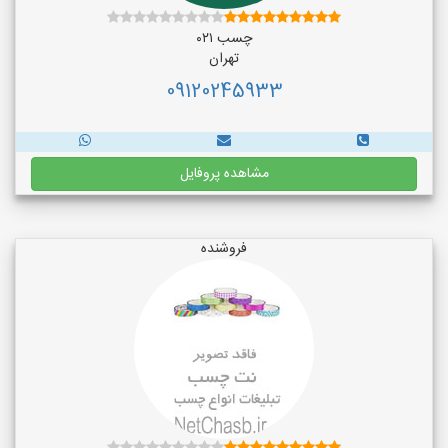
چسب ۰۲۱
تهران
09120245933
مشاهده پروفایل
فروشنده