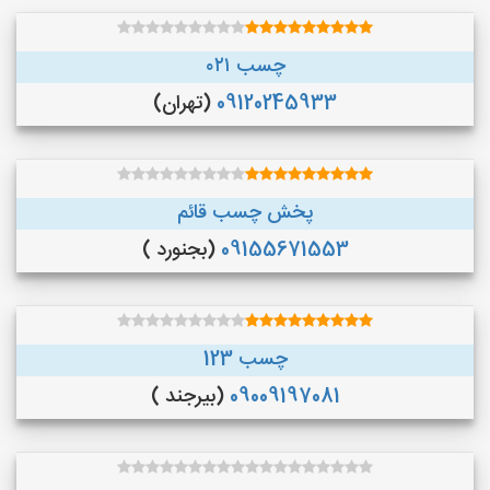
چسب ۰۲۱
09120245933
(تهران)
پخش چسب قائم
09155671553
(بجنورد )
چسب 123
09009197081
(بیرجند )