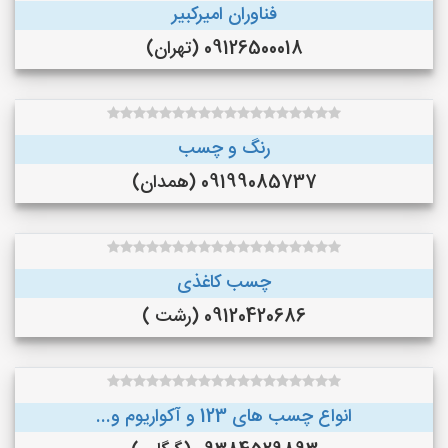
فناوران امیرکبیر
09126500018 (تهران)
رنگ و چسب
09199085737 (همدان)
چسب کاغذی
09120420686 (رشت )
انواع چسب های 123 و آکواریوم و...