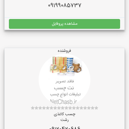
09199085737
مشاهده پروفایل
فروشنده
چسب کاغذی
رشت