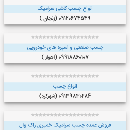
انواع چسب کاشی سرامیک
09120674549 (زنجان )
چسب صنعتی و اسپره های خودرویی
09918860107 (اهواز )
انواع چسب
09139830284 (شهرکرد)
فروش عمده چسب سرامیک خمیری راک وال