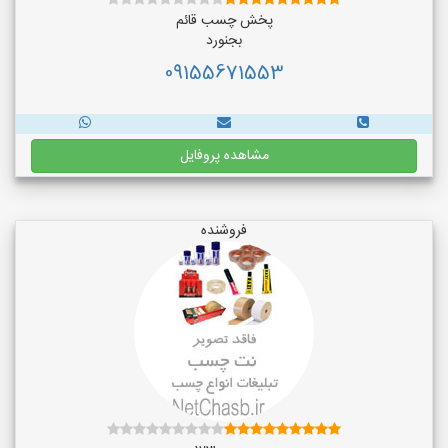
پخش چسب قائم
بجنورد
09155671553
مشاهده پروفایل
فروشنده