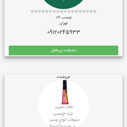
چسب ۰۲۱
تهران
09120245933
مشاهده پروفایل
فروشنده