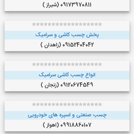
09173970811 (شیراز )
پخش چسب کاشی و سرامیک
09152404042 (زاهدان )
انواع چسب کاشی سرامیک
09120674549 (زنجان )
چسب صنعتی و اسپره های خودرویی
09918860107 (اهواز )