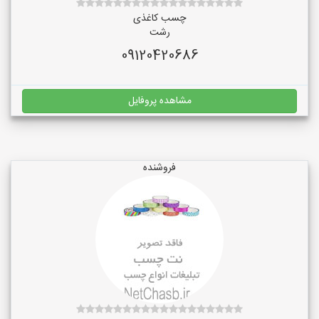
چسب کاغذی
رشت
09120420686
مشاهده پروفایل
فروشنده