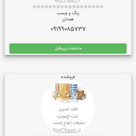
رنگ و چسب
همدان
09199085737
مشاهده پروفایل
فروشنده