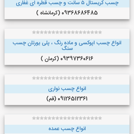
چسب کریستال ۵ سانت و چسب قطره ای غفاری
09368686485 (کرمانشاه )
انواع چسب اپوکسی و ماده رنگ ، پلی یورتان چسب
سنگ
09397360616 (کرمان )
انواع چسب نواری
09126512361 (قم)
انواع چسب عمده