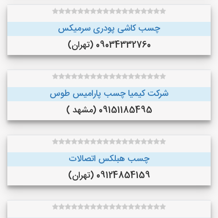
چسب کاشی پودری سرمیکس
09034332760 (تهران)
شرکت کیمیا چسب پارامیس طوس
09151185495 (مشهد )
چسب هبلکس اتصالات
09124854159 (تهران)