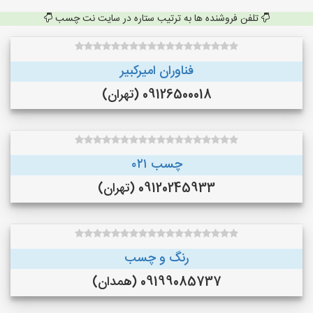
تلفن فروشنده ها به ترتیب ستاره در سایت نت چسب
فناوران امیرکبیر
09126500018 (تهران)
چسب ۰۲۱
09120245933 (تهران)
رنگ و چسب
09199085737 (همدان)