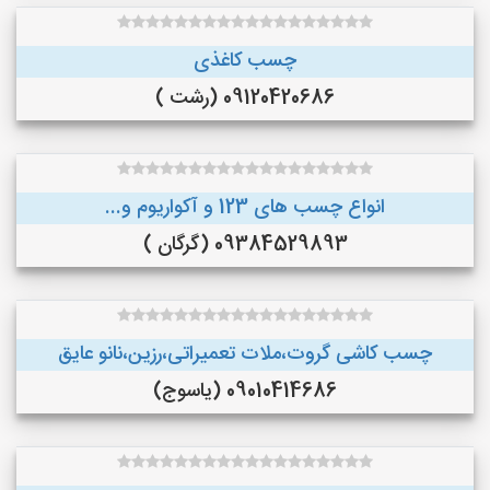
چسب کاغذی
09120420686 (رشت )
انواع چسب های 123 و آکواریوم و...
09384529893 (گرگان )
چسب کاشی گروت،ملات تعمیراتی،رزین،نانو عایق
09010414686 (یاسوج)