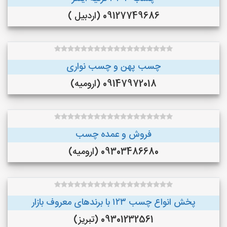
09127749686 (اردبیل )
چسب پهن و چسب نواری
09147972018 (ارومیه)
فروش و عمده چسب
09303486680 (ارومیه)
پخش انواع چسب ۱۲۳ با برندهای معروف بازار
09301232561 (تبریز)