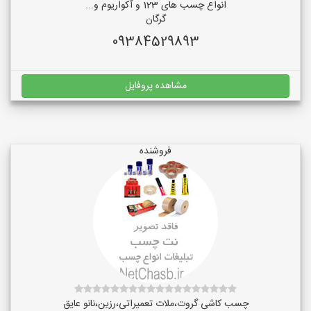
انواع چسب های 123 و آکواریوم و...
گرگان
09384529893
مشاهده پروفایل
فروشنده
چسب کاشی گروت،ملات تعمیراتی،رزین،نانو عایق