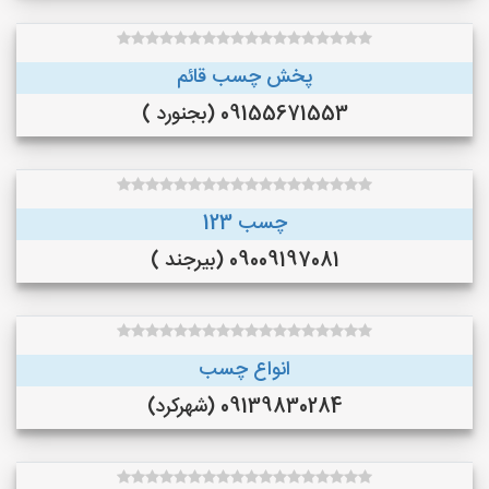
پخش چسب قائم
09155671553 (بجنورد )
چسب 123
09009197081 (بیرجند )
انواع چسب
09139830284 (شهرکرد)