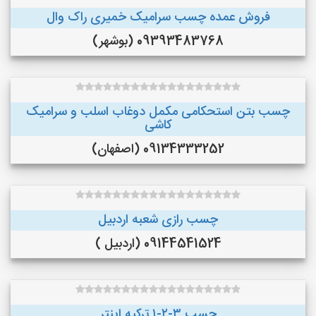
فروش عمده چسب سرامیک خمیری راک وال
09393483768 (بوشهر)
چسب بتن استحکامی مکمل دوغاب اسلب و سرامیک
کاشی
09134333252 (اصفهان)
چسب رازی شعبه اردبیل
09144541524 (اردبیل )
چسب ۳-۲-۱ ترکیه اینتر