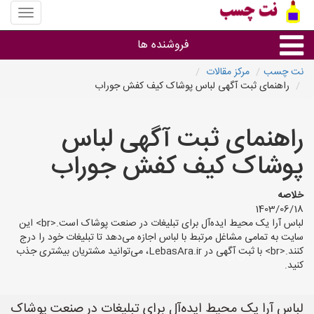
منوی
سایت
نت
فروشنده ها
چسب
نت چسب
مرکز مقالات
راهنمای ثبت آگهی لباس پوشاک کیف کفش جوراب
گروه ها
راهنمای ثبت آگهی لباس
استان ها
پوشاک کیف کفش جوراب
خلاصه
1403/06/18
لباس آرا یک محیط ایده‌آل برای تبلیغات در صنعت پوشاک است.<br> این
سایت به تمامی مشاغل مرتبط با لباس اجازه می‌دهد تا تبلیغات خود را درج
کنند.<br> با ثبت آگهی در LebasAra.ir، می‌توانید مشتریان بیشتری جذب
کنید.
لباس آرا یک محیط ایده‌آل برای تبلیغات در صنعت پوشاک