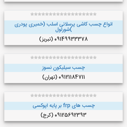
انواع چسب کاشی پرسلانی اسلب (خمیری پودری
)شورلول
09149933378 (تبریز)
چسب سیلیکون نسوز
09121184711 (تهران)
چسب های frp بر پایه اپوکسی
09125692393 (کرج)