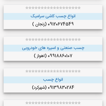
انواع چسب کاشی سرامیک
09120674549 (زنجان )
چسب صنعتی و اسپره های خودرویی
09918860107 (اهواز )
انواع چسب
09139830284 (شهرکرد)