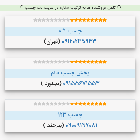
تلفن فروشنده ها به ترتیب ستاره در سایت نت چسب
چسب ۰۲۱
09120245933
(تهران)
پخش چسب قائم
09155671553
(بجنورد )
چسب 123
09009197081
(بیرجند )