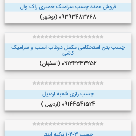
فروش عمده چسب سرامیک خمیری راک وال
09393483768 (بوشهر)
چسب بتن استحکامی مکمل دوغاب اسلب و سرامیک
کاشی
09134333252 (اصفهان)
چسب رازی شعبه اردبیل
09144541524 (اردبیل )
چسب ۳-۲-۱ ترکیه اینتر