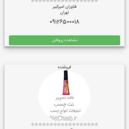
فناوران امیرکبیر
تهران
09126500018
مشاهده پروفایل
فروشنده