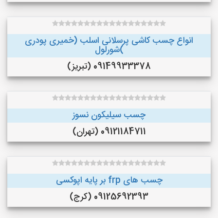
انواع چسب کاشی پرسلانی اسلب (خمیری پودری
)شورلول
09149933378 (تبریز)
چسب سیلیکون نسوز
09121184711 (تهران)
چسب های frp بر پایه اپوکسی
09125692393 (کرج)