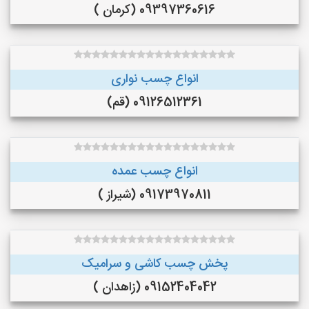
09397360616 (کرمان )
انواع چسب نواری
09126512361 (قم)
انواع چسب عمده
09173970811 (شیراز )
پخش چسب کاشی و سرامیک
09152404042 (زاهدان )