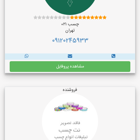
چسب ۰۲۱
تهران
09120245933
مشاهده پروفایل
فروشنده