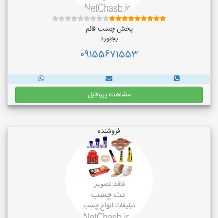
پخش چسب قائم
بجنورد
09155671553
مشاهده پروفایل
فروشنده