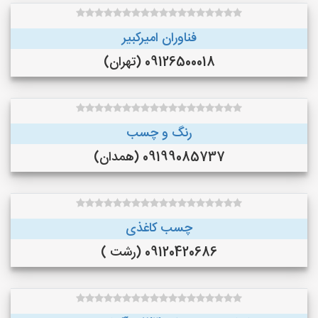
فناوران امیرکبیر
09126500018 (تهران)
رنگ و چسب
09199085737 (همدان)
چسب کاغذی
09120420686 (رشت )