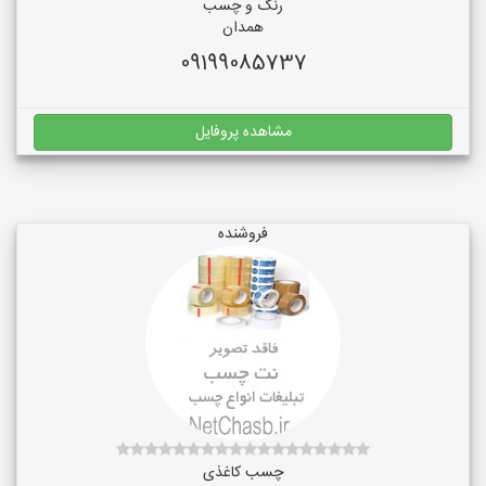
رنگ و چسب
همدان
09199085737
مشاهده پروفایل
فروشنده
چسب کاغذی