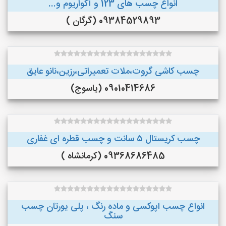
انواع چسب های 123 و آکواریوم و...
09384529893 (گرگان )
چسب کاشی گروت،ملات تعمیراتی،رزین،نانو عایق
09010414686 (یاسوج)
چسب کریستال ۵ سانت و چسب قطره ای غفاری
09368686485 (کرمانشاه )
انواع چسب اپوکسی و ماده رنگ ، پلی یورتان چسب
سنگ