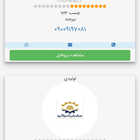
چسب 123
بیرجند
09009197081
مشاهده پروفایل
تولیدی