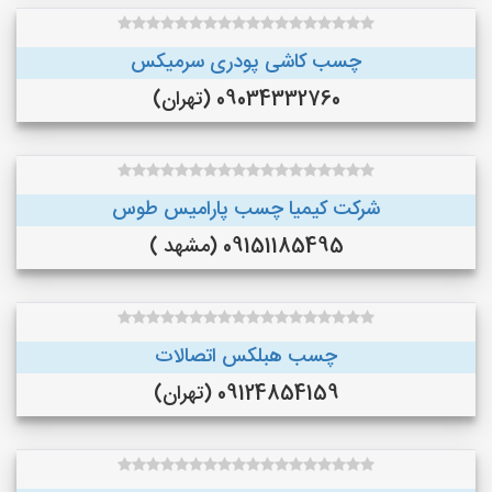
چسب کاشی پودری سرمیکس
09034332760 (تهران)
شرکت کیمیا چسب پارامیس طوس
09151185495 (مشهد )
چسب هبلکس اتصالات
09124854159 (تهران)