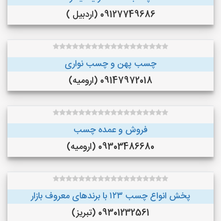
09127749686 (اردبیل )
چسب پهن و چسب نواری
09147972018 (ارومیه)
فروش و عمده چسب
09303486680 (ارومیه)
پخش انواع چسب ۱۲۳ با برندهای معروف بازار
09301232561 (تبریز)