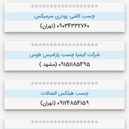
چسب کاشی پودری سرمیکس
09034332760 (تهران)
شرکت کیمیا چسب پارامیس طوس
09151185495 (مشهد )
چسب هبلکس اتصالات
09124854159 (تهران)