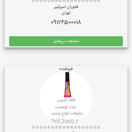
فناوران امیرکبیر
تهران
09126500018
مشاهده پروفایل
فروشنده