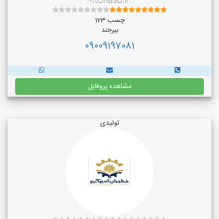
چسب 123
بیرجند
09009197081
مشاهده پروفایل
تولیدی