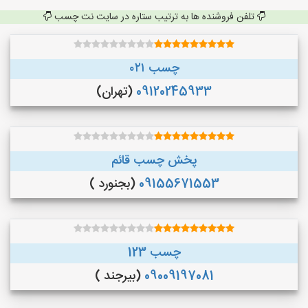
تلفن فروشنده ها به ترتیب ستاره در سایت نت چسب
چسب ۰۲۱
09120245933
(تهران)
پخش چسب قائم
09155671553
(بجنورد )
چسب 123
09009197081
(بیرجند )