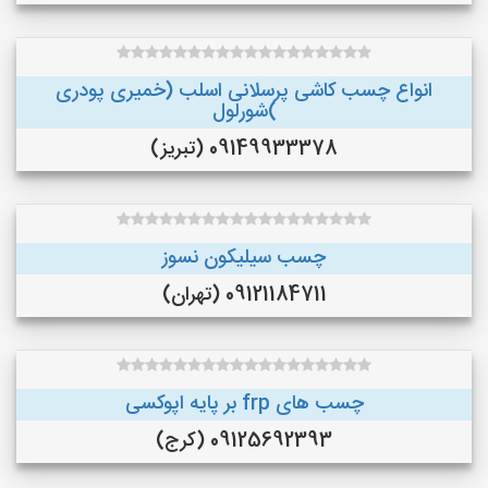
انواع چسب کاشی پرسلانی اسلب (خمیری پودری
)شورلول
09149933378 (تبریز)
چسب سیلیکون نسوز
09121184711 (تهران)
چسب های frp بر پایه اپوکسی
09125692393 (کرج)