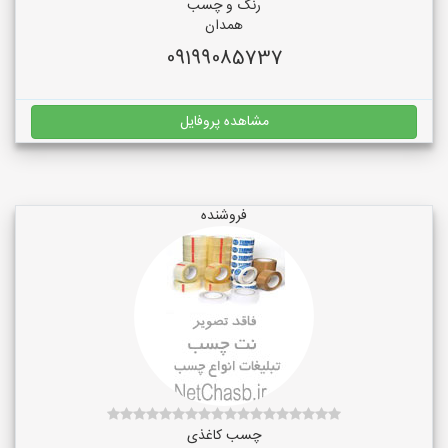
رنگ و چسب
همدان
09199085737
مشاهده پروفایل
فروشنده
چسب کاغذی