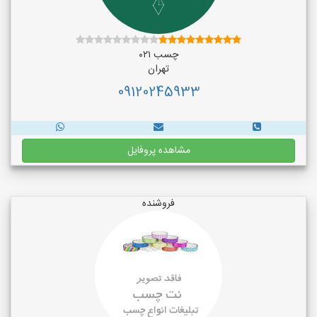
چسب ۰۲۱
تهران
09120245933
مشاهده پروفایل
فروشنده