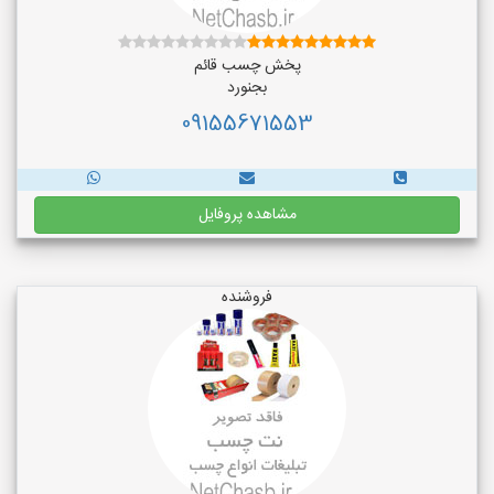
پخش چسب قائم
بجنورد
09155671553
مشاهده پروفایل
فروشنده