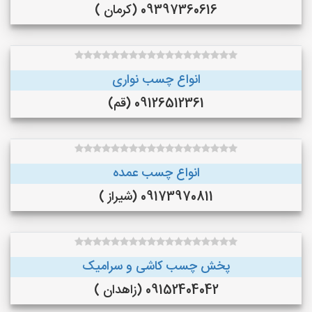
09397360616 (کرمان )
انواع چسب نواری
09126512361 (قم)
انواع چسب عمده
09173970811 (شیراز )
پخش چسب کاشی و سرامیک
09152404042 (زاهدان )