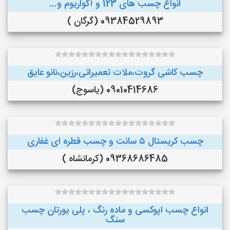
انواع چسب های 123 و آکواریوم و...
09384529893 (گرگان )
چسب کاشی گروت،ملات تعمیراتی،رزین،نانو عایق
09010414686 (یاسوج)
چسب کریستال ۵ سانت و چسب قطره ای غفاری
09368686485 (کرمانشاه )
انواع چسب اپوکسی و ماده رنگ ، پلی یورتان چسب
سنگ