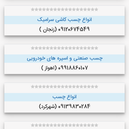
انواع چسب کاشی سرامیک
09120674549 (زنجان )
چسب صنعتی و اسپره های خودرویی
09918860107 (اهواز )
انواع چسب
09139830284 (شهرکرد)