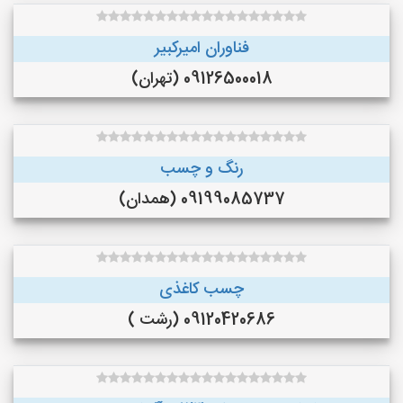
فناوران امیرکبیر
09126500018 (تهران)
رنگ و چسب
09199085737 (همدان)
چسب کاغذی
09120420686 (رشت )