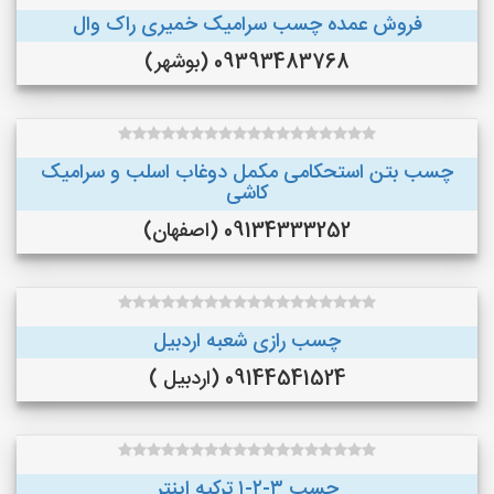
فروش عمده چسب سرامیک خمیری راک وال
09393483768 (بوشهر)
چسب بتن استحکامی مکمل دوغاب اسلب و سرامیک
کاشی
09134333252 (اصفهان)
چسب رازی شعبه اردبیل
09144541524 (اردبیل )
چسب ۳-۲-۱ ترکیه اینتر