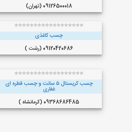
09126500018 (تهران)
چسب کاغذی
09120420686 (رشت )
چسب کریستال ۵ سانت و چسب قطره ای
غفاری
09368686485 (کرمانشاه )