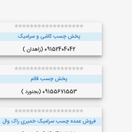
پخش چسب کاشی و سرامیک
09152404042 (زاهدان )
پخش چسب قائم
09155671553 (بجنورد )
فروش عمده چسب سرامیک خمیری راک وال