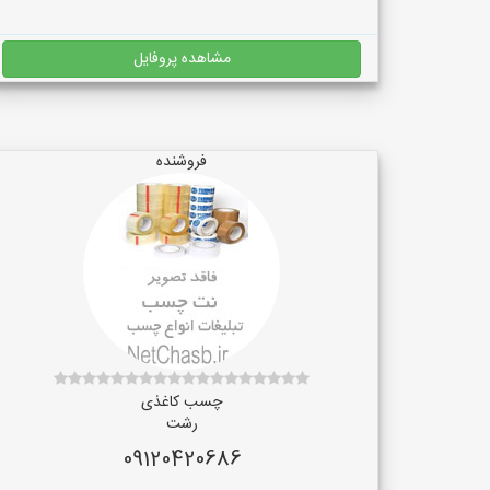
مشاهده پروفایل
فروشنده
چسب کاغذی
رشت
09120420686