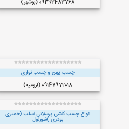
09393483768 (بوشهر)
چسب پهن و چسب نواری
09147972018 (ارومیه)
انواع چسب کاشی پرسلانی اسلب (خمیری
پودری )شورلول