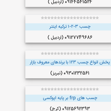
09144541524 (اردبیل )
چسب ۳-۲-۱ ترکیه اینتر
09127749686 (اردبیل )
پخش انواع چسب ۱۲۳ با برندهای معروف بازار
09301232561 (تبریز)
چسب های frp بر پایه اپوکسی
09125692393 (کرج)