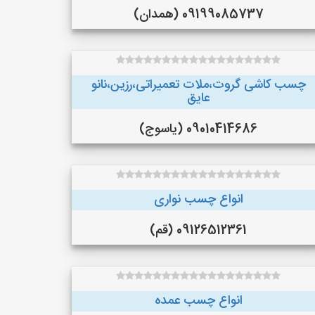
09199085737 (همدان)
چسب کاشی گروت،ملات تعمیراتی،رزین،نانو
عایق
09010414686 (یاسوج)
انواع چسب نواری
09126512361 (قم)
انواع چسب عمده