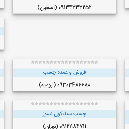
09134333252 (اصفهان)
فروش و عمده چسب
09303486680 (ارومیه)
چسب سیلیکون نسوز
09121184711 (تهران)