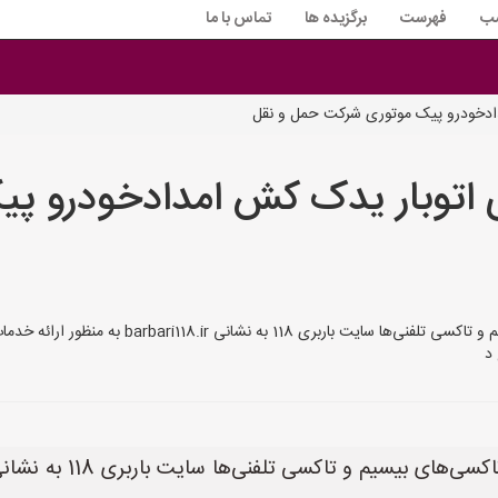
سب
فهرست
برگزیده ها
تماس با ما
دادخودرو پیک موتوری شرکت حمل و نقل
ی اتوبار یدک کش امدادخودرو 
باربری 118: تبلیغات گسترده و هوشمندانه برای تاک
د