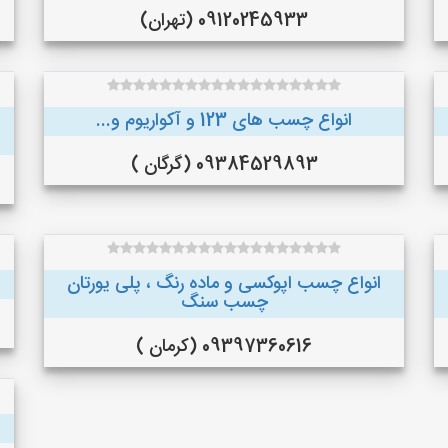
09120245933 (تهران)
انواع چسب های 123 و آکواریوم و...
09384529893 (گرگان )
انواع چسب اپوکسی و ماده رنگ ، پلی یورتان
چسب سنگ
09397360616 (کرمان )