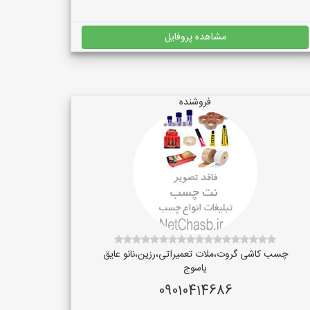
مشاهده پروفایل
فروشنده
چسب کاشی گروت،ملات تعمیراتی،رزین،نانو عایق
یاسوج
09010414686