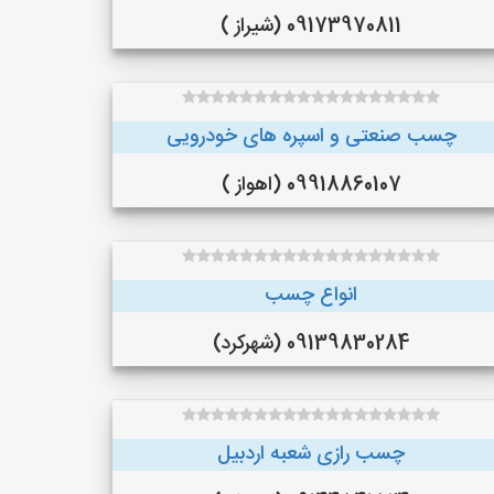
09173970811 (شیراز )
چسب صنعتی و اسپره های خودرویی
09918860107 (اهواز )
انواع چسب
09139830284 (شهرکرد)
چسب رازی شعبه اردبیل