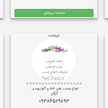
مشاهده پروفایل
فروشنده
انواع چسب های 123 و آکواریوم و...
گرگان
09384529893