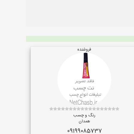
فروشنده
رنگ و چسب
همدان
09199085737