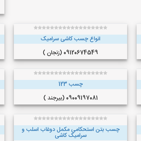
انواع چسب کاشی سرامیک
09120674549 (زنجان )
چسب 123
09009197081 (بیرجند )
چسب بتن استحکامی مکمل دوغاب اسلب و
سرامیک کاشی