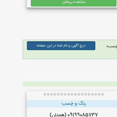
مشاهده پروفایل
درج آگهی و نام شما در این صفحه
 چسب»
رنگ و چسب
09199085737 (همدان)