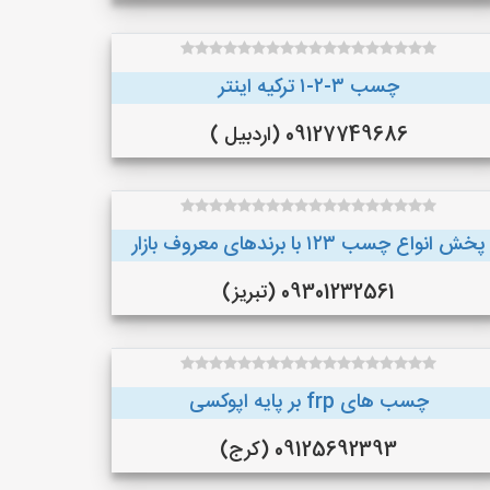
چسب ۳-۲-۱ ترکیه اینتر
09127749686 (اردبیل )
پخش انواع چسب ۱۲۳ با برندهای معروف بازار
09301232561 (تبریز)
چسب های frp بر پایه اپوکسی
09125692393 (کرج)