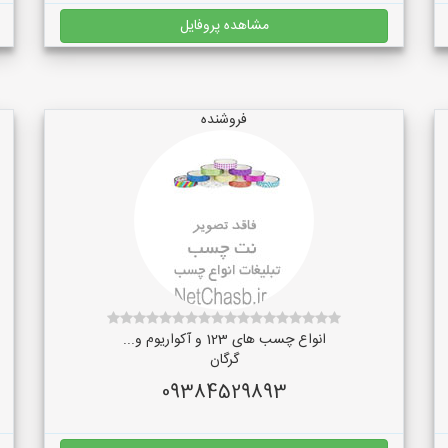
مشاهده پروفایل
فروشنده
انواع چسب های 123 و آکواریوم و...
گرگان
09384529893