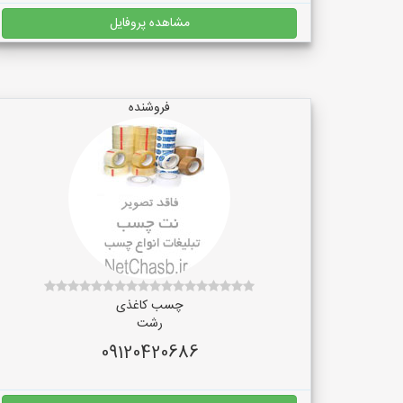
مشاهده پروفایل
فروشنده
چسب کاغذی
رشت
09120420686