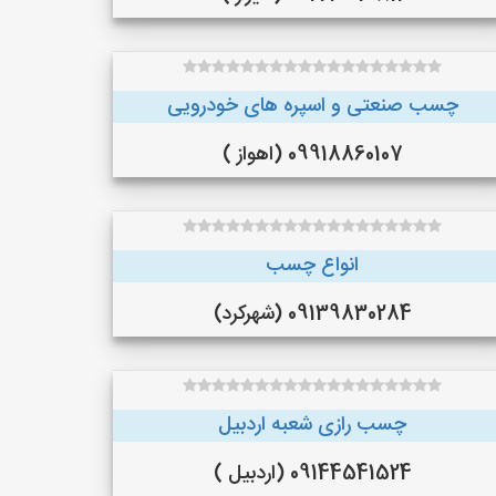
چسب صنعتی و اسپره های خودرویی
09918860107 (اهواز )
انواع چسب
09139830284 (شهرکرد)
چسب رازی شعبه اردبیل
09144541524 (اردبیل )