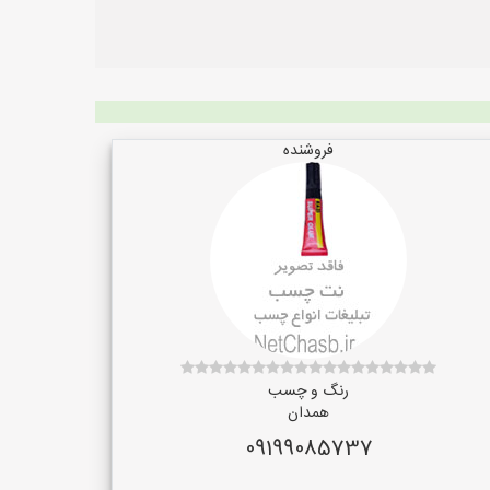
فروشنده
رنگ و چسب
همدان
09199085737