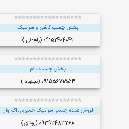
پخش چسب کاشی و سرامیک
09152404042 (زاهدان )
پخش چسب قائم
09155671553 (بجنورد )
فروش عمده چسب سرامیک خمیری راک وال
09393483768 (بوشهر)