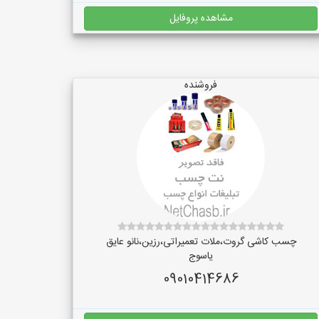
مشاهده پروفایل
فروشنده
چسب کاشی گروت،ملات تعمیراتی،رزین،نانو عایق
یاسوج
09010414686