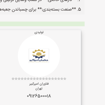
4. **کارهای خانگی:** در نصب وسایل تزئینی و تعمیرات کوچک.
5. **صنعت بسته‌بندی:** برای چسباندن جعبه‌ها و کارتن‌ها.
تولیدی
فناوران امیرکبیر
تهران
09126500018