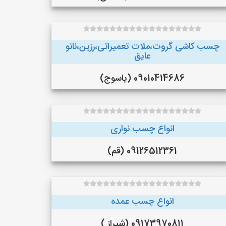
چسب کاشی گروت،ملات تعمیراتی،رزین،نانو
عایق
09010414686 (یاسوج)
انواع چسب نواری
09126512361 (قم)
انواع چسب عمده
09173970811 (شیراز )