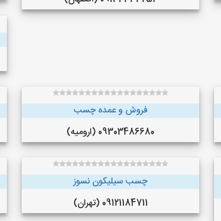
فروش و عمده چسب
09303486680 (ارومیه)
چسب سیلیکون نسوز
09121184711 (تهران)