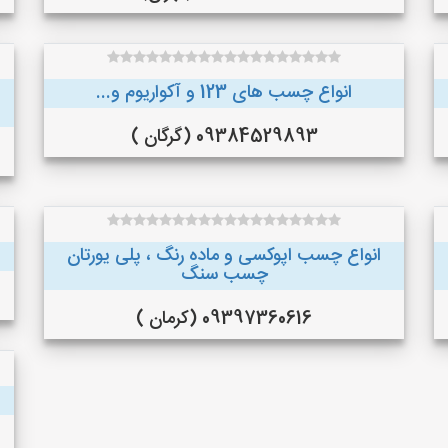
انواع چسب های 123 و آکواریوم و...
09384529893 (گرگان )
انواع چسب اپوکسی و ماده رنگ ، پلی یورتان
چسب سنگ
09397360616 (کرمان )