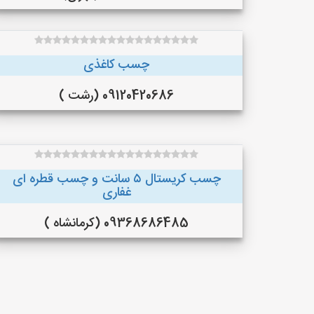
چسب کاغذی
09120420686 (رشت )
چسب کریستال ۵ سانت و چسب قطره ای
غفاری
09368686485 (کرمانشاه )