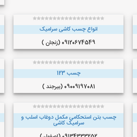
انواع چسب کاشی سرامیک
09120674549 (زنجان )
چسب 123
09009197081 (بیرجند )
چسب بتن استحکامی مکمل دوغاب اسلب و
سرامیک کاشی
09134333252 (اصفهان)