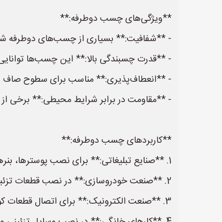
**ویژگی‌های چسب دوطرفه:**
- **شفافیت:** بسیاری از چسب‌های دوطرفه شفا
- **قدرت چسبندگی بالا:** این چسب‌ها توانایی
- **انعطاف‌پذیری:** مناسب برای سطوح صاف و
- **مقاومت در برابر شرایط محیطی:** برخی از 
**کاربردهای چسب دوطرفه:**
1. **صنایع تبلیغاتی:** برای نصب پوسترها، بنرها و تابلوها.
2. **صنعت خودروسازی:** در نصب قطعات تزئینی و زه خودرو.
3. **صنعت الکترونیک:** برای اتصال قطعات کوچک و حساس.