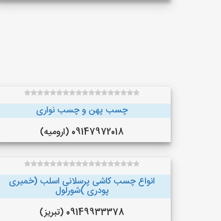
چسب پهن و چسب نواری
09147972018 (ارومیه)
انواع چسب کاشی پرسلانی اسلب (خمیری
پودری )شورلول
09149933378 (تبریز)