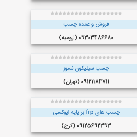
فروش و عمده چسب
09303486680 (ارومیه)
چسب سیلیکون نسوز
09121184711 (تهران)
چسب های frp بر پایه اپوکسی
09125692393 (کرج)