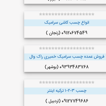
انواع چسب کاشی سرامیک
09120674549 (زنجان )
فروش عمده چسب سرامیک خمیری راک وال
09393483768 (بوشهر)
چسب ۳-۲-۱ ترکیه اینتر
09127749686 (اردبیل )