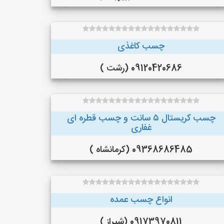
چسب کاغذی
09120420686 (رشت )
چسب کریستال ۵ سانت و چسب قطره ای
غفاری
09368686485 (کرمانشاه )
انواع چسب عمده
09173970811 (شیراز )