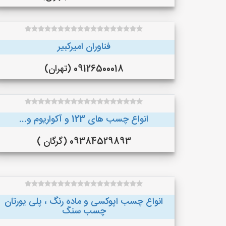
فناوران امیرکبیر
09126500018 (تهران)
انواع چسب های 123 و آکواریوم و...
09384529893 (گرگان )
انواع چسب اپوکسی و ماده رنگ ، پلی یورتان
چسب سنگ