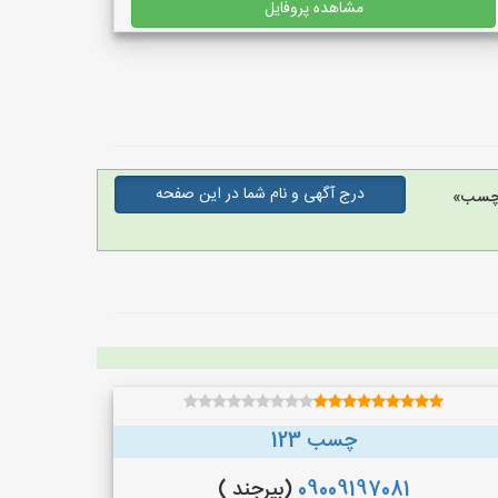
مشاهده پروفایل
درج آگهی و نام شما در این صفحه
 چسب»
چسب 123
09009197081
(بیرجند )