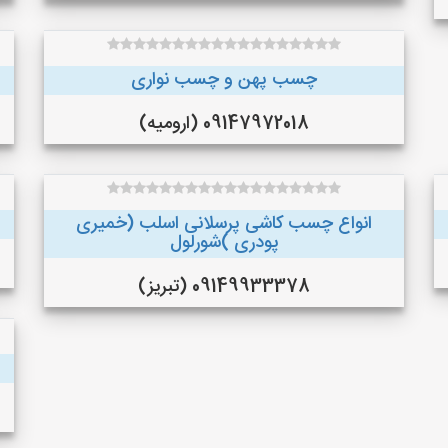
چسب پهن و چسب نواری
09147972018 (ارومیه)
انواع چسب کاشی پرسلانی اسلب (خمیری
پودری )شورلول
09149933378 (تبریز)