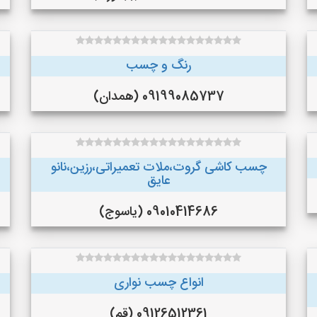
رنگ و چسب
09199085737 (همدان)
چسب کاشی گروت،ملات تعمیراتی،رزین،نانو
عایق
09010414686 (یاسوج)
انواع چسب نواری
09126512361 (قم)