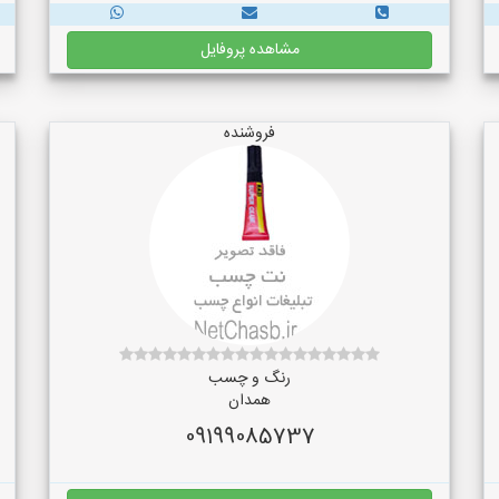
مشاهده پروفایل
فروشنده
رنگ و چسب
همدان
09199085737