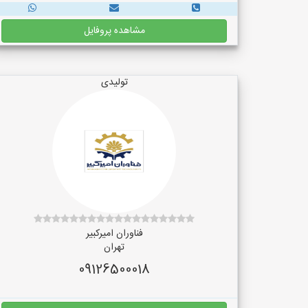
مشاهده پروفایل
تولیدی
فناوران امیرکبیر
تهران
09126500018