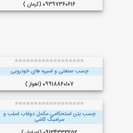
09397360616 (کرمان )
چسب صنعتی و اسپره های خودرویی
09918860107 (اهواز )
چسب بتن استحکامی مکمل دوغاب اسلب و
سرامیک کاشی
09134333252 (اصفهان)