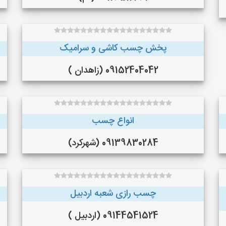
پخش چسب کاشی و سرامیک
09152404042 (زاهدان )
انواع چسب
09139830284 (شهرکرد)
چسب رازی شعبه اردبیل
09144541524 (اردبیل )