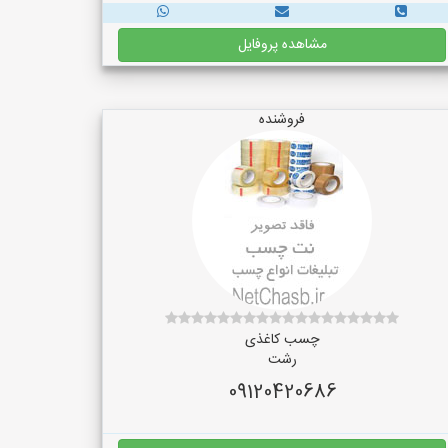
مشاهده پروفایل
فروشنده
چسب کاغذی
رشت
09120420686