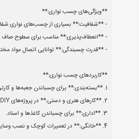
**ویژگی‌های چسب نواری:**
- **شفافیت:** بسیاری از چسب‌های نواری شفاف 
- **انعطاف‌پذیری:** مناسب برای سطوح صاف و
- **قدرت چسبندگی:** توانایی اتصال مواد مختلف
**کاربردهای چسب نواری:**
1. **بسته‌بندی:** برای چسباندن جعبه‌ها و کارتن‌ها در صنایع بسته‌بندی.
2. **کارهای هنری و دستی:** در پروژه‌های DIY و ساخت تزئینات.
3. **اداری:** برای چسباندن کاغذها و اسناد.
4. **خانگی:** در تعمیرات کوچک و نصب وسایل تزئینی.