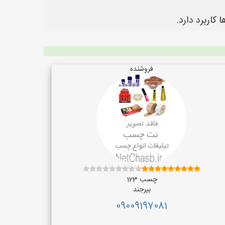
کاربرد دارد.
فروشنده
چسب 123
بیرجند
09009197081