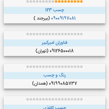
چسب 123
09009197081
(بیرجند )
فناوران امیرکبیر
09126500018 (تهران)
رنگ و چسب
09199085737 (همدان)
چسب کاغذی