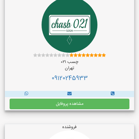
چسب ۰۲۱
تهران
09120245933
مشاهده پروفایل
فروشنده