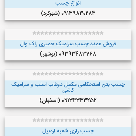
انواع چسب
09139830284 (شهرکرد)
فروش عمده چسب سرامیک خمیری راک وال
09393483768 (بوشهر)
چسب بتن استحکامی مکمل دوغاب اسلب و سرامیک
کاشی
09134333252 (اصفهان)
چسب رازی شعبه اردبیل