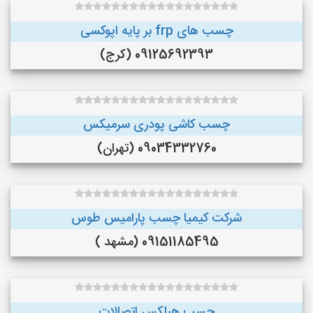
چسب های frp بر پایه اپوکسی
09125692393 (کرج)
چسب کاشی پودری سرمیکس
09034332760 (تهران)
شرکت کیمیا چسب پارامیس طوس
09151185495 (مشهد )
چسب هبلکس اتصالات