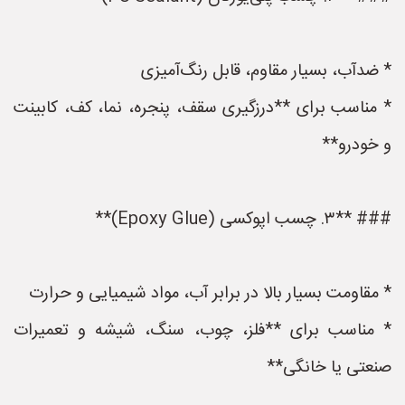
* ضدآب، بسیار مقاوم، قابل رنگ‌آمیزی
* مناسب برای **درزگیری سقف، پنجره، نما، کف، کابینت
و خودرو**
### **۳. چسب اپوکسی (Epoxy Glue)**
* مقاومت بسیار بالا در برابر آب، مواد شیمیایی و حرارت
* مناسب برای **فلز، چوب، سنگ، شیشه و تعمیرات
صنعتی یا خانگی**