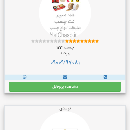
چسب 123
بیرجند
09009197081
مشاهده پروفایل
تولیدی