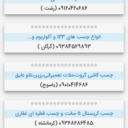
09120420686 (رشت )
انواع چسب های 123 و آکواریوم و...
09384529893 (گرگان )
چسب کاشی گروت،ملات تعمیراتی،رزین،نانو عایق
09010414686 (یاسوج)
چسب کریستال ۵ سانت و چسب قطره ای غفاری
09368686485 (کرمانشاه )