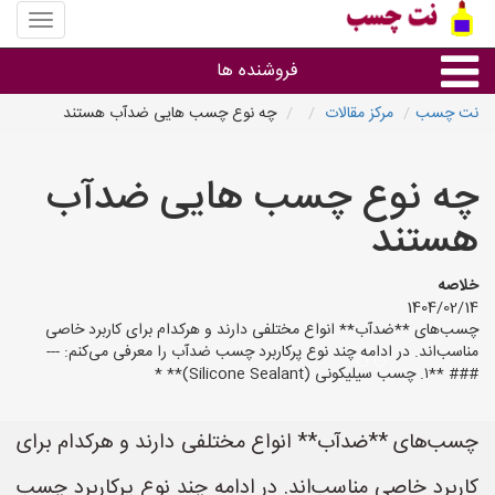
منوی
سایت
نت
فروشنده ها
چسب
نت چسب
مرکز مقالات
چه نوع چسب هایی ضدآب هستند
گروه ها
چه نوع چسب هایی ضدآب
استان ها
هستند
خلاصه
1404/02/14
چسب‌های **ضدآب** انواع مختلفی دارند و هرکدام برای کاربرد خاصی
مناسب‌اند. در ادامه چند نوع پرکاربرد چسب ضدآب را معرفی می‌کنم: ---
### **۱. چسب سیلیکونی (Silicone Sealant)** *
چسب‌های **ضدآب** انواع مختلفی دارند و هرکدام برای
کاربرد خاصی مناسب‌اند. در ادامه چند نوع پرکاربرد چسب