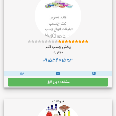
پخش چسب قائم
بجنورد
09155671553
مشاهده پروفایل
فروشنده