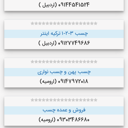
09144541524 (اردبیل )
چسب ۳-۲-۱ ترکیه اینتر
09127749686 (اردبیل )
چسب پهن و چسب نواری
09147972018 (ارومیه)
فروش و عمده چسب
09303486680 (ارومیه)