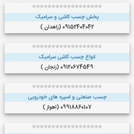
پخش چسب کاشی و سرامیک
09152404042 (زاهدان )
انواع چسب کاشی سرامیک
09120674549 (زنجان )
چسب صنعتی و اسپره های خودرویی
09918860107 (اهواز )