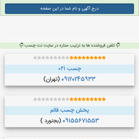
درج آگهی و نام شما در این صفحه
تلفن فروشنده ها به ترتیب ستاره در سایت نت چسب
چسب ۰۲۱
09120245933
(تهران)
پخش چسب قائم
09155671553
(بجنورد )