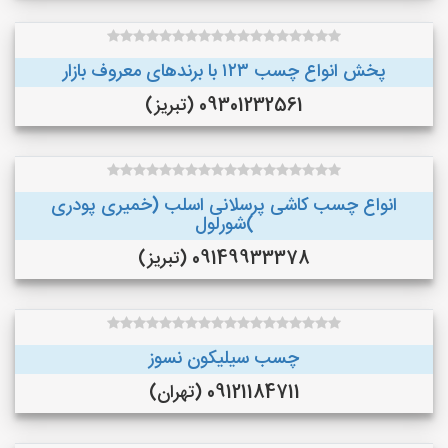
پخش انواع چسب ۱۲۳ با برندهای معروف بازار
09301232561 (تبریز)
انواع چسب کاشی پرسلانی اسلب (خمیری پودری
)شورلول
09149933378 (تبریز)
چسب سیلیکون نسوز
09121184711 (تهران)