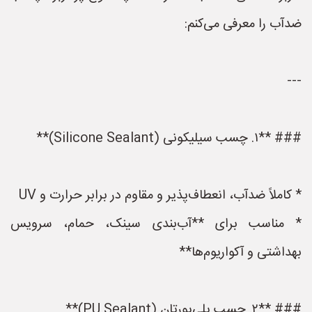
ضدآب را معرفی می‌کنم:
---
### **۱. چسب سیلیکونی (Silicone Sealant)**
* کاملاً ضدآب، انعطاف‌پذیر و مقاوم در برابر حرارت و UV
* مناسب برای **آب‌بندی سینک، حمام، سرویس
بهداشتی و آکواریوم‌ها**
### **۲. چسب پلی‌یورتان (PU Sealant)**