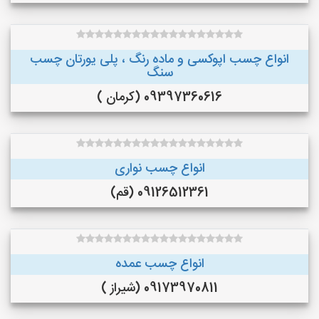
انواع چسب اپوکسی و ماده رنگ ، پلی یورتان چسب
سنگ
09397360616 (کرمان )
انواع چسب نواری
09126512361 (قم)
انواع چسب عمده
09173970811 (شیراز )