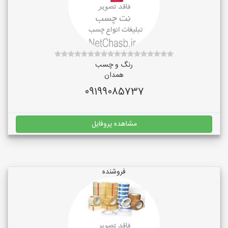
رنگ و چسب
همدان
09199085737
مشاهده پروفایل
فروشنده