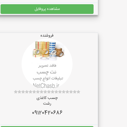
مشاهده پروفایل
فروشنده
چسب کاغذی
رشت
09120420686