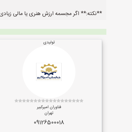
**نکته:** اگر مجسمه ارزش هنری یا مالی زیادی 
تولیدی
فناوران امیرکبیر
تهران
09126500018