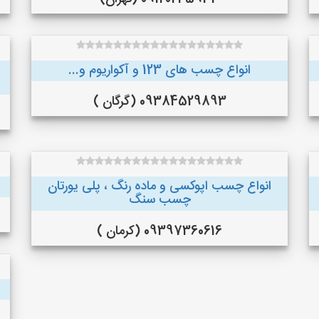
انواع چسب های 123 و آکواریوم و...
09384529893 (گرگان )
انواع چسب اپوکسی و ماده رنگ ، پلی یورتان
چسب سنگ
09397360616 (کرمان )