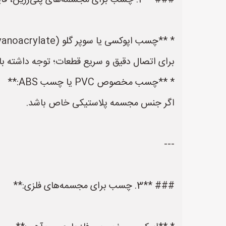
### **2. چسب برای مجسمه‌های پلی‌رزین، فایبرگلاس یا پلاستیکی:**
* **چسب اپوکسی یا سوپر گلو (Cyanoacrylate):**
برای اتصال دقیق و سریع قطعات؛ توجه داشته 
* **چسب مخصوص PVC یا چسب ABS:**
اگر جنس مجسمه پلاستیکی خاص باشد.
---
### **3. چسب برای مجسمه‌های فلزی:**