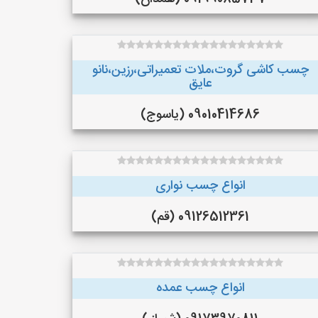
چسب کاشی گروت،ملات تعمیراتی،رزین،نانو
عایق
09010414686 (یاسوج)
انواع چسب نواری
09126512361 (قم)
انواع چسب عمده