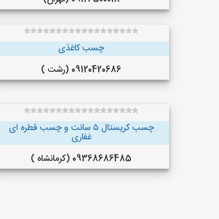
چسب کاغذی
09120420686 (رشت )
چسب کریستال ۵ سانت و چسب قطره ای
غفاری
09368686485 (کرمانشاه )