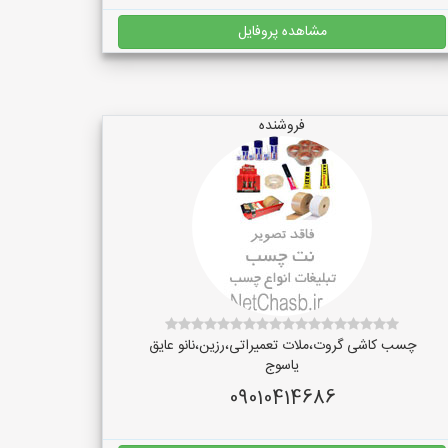
مشاهده پروفایل
فروشنده
چسب کاشی گروت،ملات تعمیراتی،رزین،نانو عایق
یاسوج
09010414686