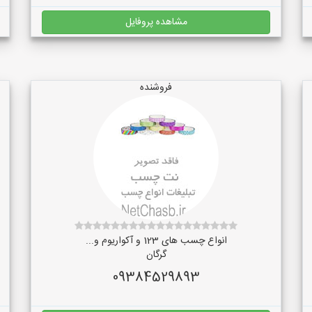
مشاهده پروفایل
فروشنده
انواع چسب های 123 و آکواریوم و...
گرگان
09384529893