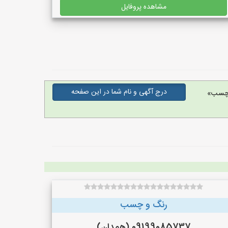
مشاهده پروفایل
درج آگهی و نام شما در این صفحه
 چسب»
رنگ و چسب
09199085737 (همدان)